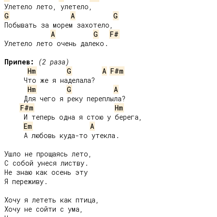
G
A
G
Побывать за морем захотело,

A
G
F#
Улетело лето очень далеко.

Припев:
(2 раза)
Hm
G
A
F#m
     Что же я наделала?

Hm
G
A
     Для чего я реку переплыла?

F#m
Hm
     И теперь одна я стою у берега,

Em
A
     А любовь куда-то утекла.

Ушло не прощаясь лето,

С собой унеся листву.

Не знаю как осень эту

Я переживу.

Хочу я лететь как птица,

Хочу не сойти с ума,
