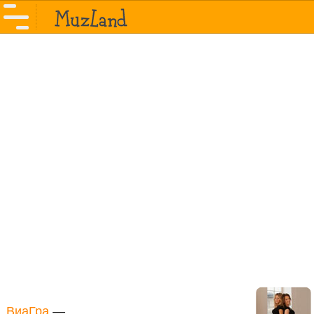
ВиаГра
—