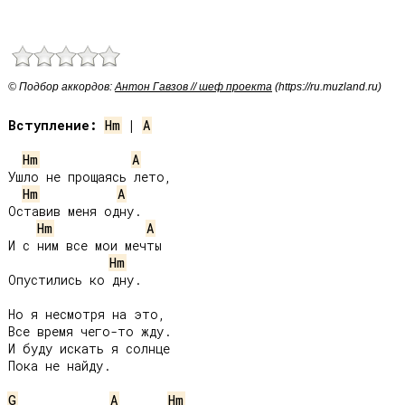
© Подбор аккордов:
Антон Гавзов // шеф проекта
(https://ru.muzland.ru)
Вступление:
Hm
 | 
A
Hm
A
Ушло не прощаясь лето,

Hm
A
Оставив меня одну.

Hm
A
И с ним все мои мечты

Hm
Опустились ко дну.

Но я несмотря на это,

Все время чего-то жду.

И буду искать я солнце

Пока не найду.

G
A
Hm