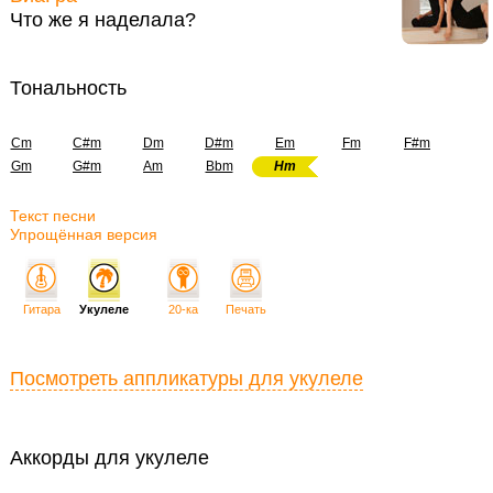
Что же я наделала?
Тональность
Cm
C#m
Dm
D#m
Em
Fm
F#m
Gm
G#m
Am
Bbm
Hm
Текст песни
Упрощённая версия
Гитара
Укулеле
20-ка
Печать
Посмотреть аппликатуры для укулеле
Аккорды для укулеле