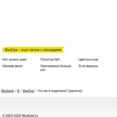
ВиаГра - ещё песни с аккордами
Нет ничего хуже
Попытка №5
Цветок и нож
Обними меня
Притяженья больше
Я не вернусь
нет
Muzland
В
ВиаГра
Что же я наделала? (укулеле)
© 2003-2026 Muzland.ru