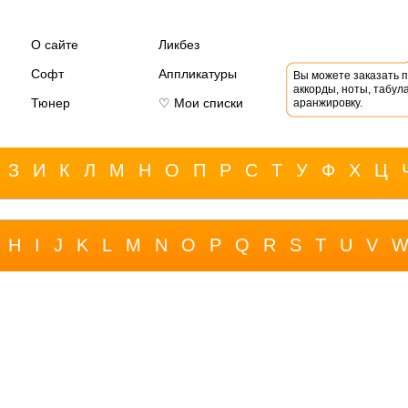
О сайте
Ликбез
Софт
Аппликатуры
Вы можете заказать 
аккорды, ноты, табула
Тюнер
♡ Мои списки
аранжировку.
З
И
К
Л
М
Н
О
П
Р
С
Т
У
Ф
Х
Ц
H
I
J
K
L
M
N
O
P
Q
R
S
T
U
V