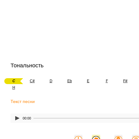
Тональность
C
C#
D
Eb
E
F
F#
H
Текст песни
00:00