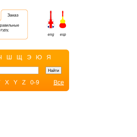
Заказ
правильные
туру,
eng
esp
Ч
Ш
Щ
Э
Ю
Я
W
X
Y
Z
0-9
Все