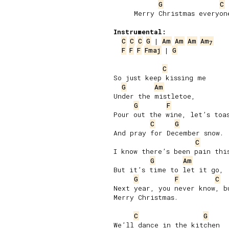
G
C
     Merry Christmas everyone
Instrumental:
C
C
C
G
 | 
Am
Am
Am
Am
7
F
F
F
Fmaj
 | 
G
C
So just keep kissing me

G
Am
Under the mistletoe,

G
F
Pour out the wine, let’s toas
C
G
And pray for December snow.

C
I know there’s been pain this
G
Am
But it’s time to let it go,

G
F
C
Next year, you never know, bu
Merry Christmas.

C
G
We’ll dance in the kitchen
