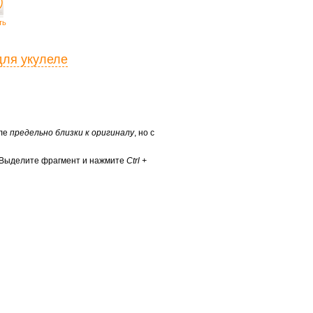
ть
для укулеле
еле
предельно близки к оригиналу
, но с
? Выделите фрагмент и нажмите
Ctrl +