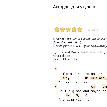
Аккорды для укулеле
13 голосов
© Подбор аккордов:
Елена Ладова // с
(https://ru.muzland.ru)
± Темп (BPM): ♩ = 115 ударов в минуту
Lyrics and Music by Elton John,
McCutcheon
feat. Elton John
C
   Build a fire and gather

Esus
Am
Gsus
add
4
4
9
   ‘Round the tree,

F
Am
Dm
   Fill a glass and maybe com
Fm
G
C
7
   And sing with me.
