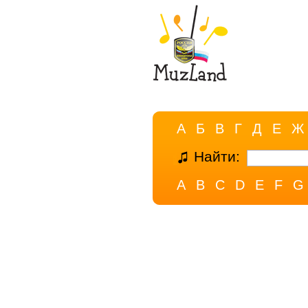
А
Б
В
Г
Д
Е
Ж
Найти:
A
B
C
D
E
F
G