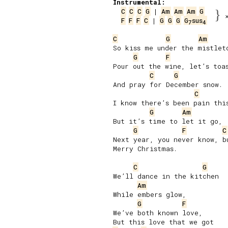
Instrumental:
C
C
C
G
 | 
Am
Am
Am
G
}
F
F
F
C
 | 
G
G
G
G
sus
7
4
C
G
Am
So kiss me under the mistleto
G
F
Pour out the wine, let’s toas
C
G
And pray for December snow.

C
I know there’s been pain this
G
Am
But it’s time to let it go,

G
F
C
Next year, you never know, bu
Merry Christmas.

C
G
We’ll dance in the kitchen

Am
While embers glow,

G
F
We’ve both known love,
