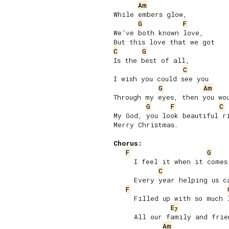
Am
While embers glow,

G
F
We’ve both known love,

C
G
Is the best of all,

C
I wish you could see you

G
Am
Through my eyes, then you wou
G
F
C
My God, you look beautiful ri
Merry Christmas.

Chorus:
F
G
     I feel it when it comes

C
     Every year helping us ca
F
     Filled up with so much l
E
7
     All our family and frien
Am