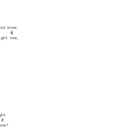
ld know,

G
ght now,



ht

F
ne?
