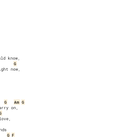
ld know,

G
ght now,

G
Am
G
rry on,

G
ove,

ds

G
F