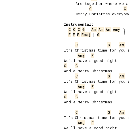
     Are together where we a
G
C
     Merry Christmas everyone
Instrumental:
C
C
C
G
 | 
Am
Am
Am
Am
}
7
F
F
F
Fmaj
 | 
G
C
G
Am
It’s Christmas time for you a
Am
F
7
C
G
And a Merry Christmas.

C
G
Am
It’s Christmas time for you a
Am
F
7
C
G
And a Merry Christmas.

C
G
Am
It’s Christmas time for you a
Am
F
7