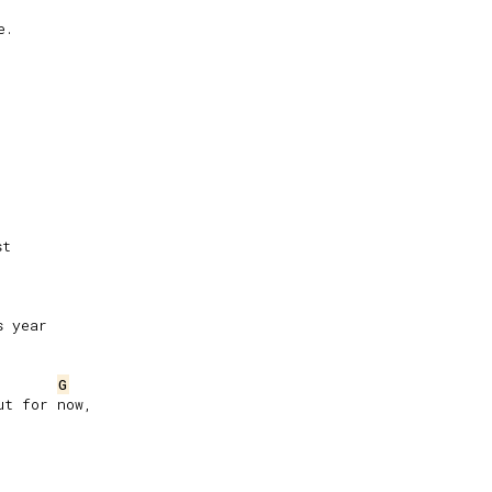
.

t

 year

G
t for now,
