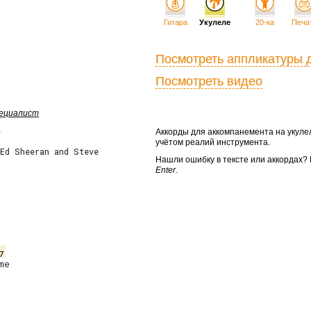
Гитара
Укулеле
20-ка
Печа
Посмотреть аппликатуры 
Посмотреть видео
пециалист
Аккорды для аккомпанемента на укул
учётом реалий инструмента.
 Ed Sheeran and Steve
Нашли ошибку в тексте или аккордах
Enter
.
7
e
