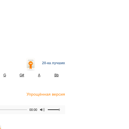
20-ка лучших
G
G#
A
Bb
Упрощённая версия
00:00