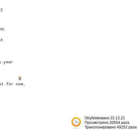
×2
e,

t

 year

G
t for now,

Опубликовано 31.12.21
Просмотрено 20554 раза
Транспонировано 49252 раза