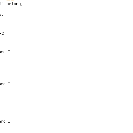
ll belong,

.

×2
nd I,

nd I,

nd I,
