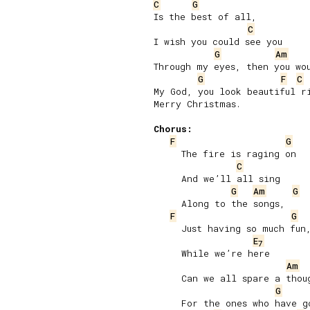
C
G
Is the best of all,

C
I wish you could see you

G
Am
Through my eyes, then you wou
G
F
C
My God, you look beautiful ri
Merry Christmas.

Chorus:
F
G
     The fire is raging on

C
     And we’ll all sing

G
Am
G
     Along to the songs,

F
G
     Just having so much fun,
E
7
     While we’re here

Am
     Can we all spare a thoug
G
     For the ones who have go