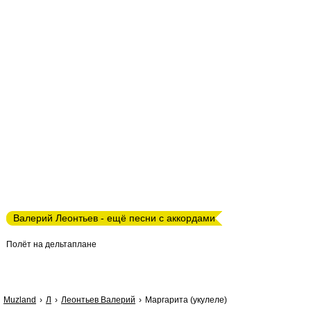
Валерий Леонтьев - ещё песни с аккордами
Полёт на дельтаплане
Muzland
Л
Леонтьев Валерий
Маргарита (укулеле)