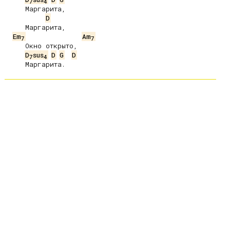
7
4
     Маргарита,

D
     Маргарита,

Em
Am
7
7
     Окно открыто,

D
sus
D
G
D
7
4