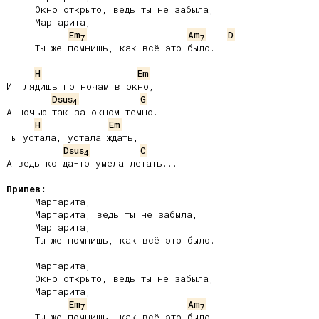
     Окно открыто, ведь ты не забыла,

     Маргарита,

Em
Am
D
7
7
     Ты же помнишь, как всё это было.

H
Em
И глядишь по ночам в окно,

Dsus
G
4
А ночью так за окном темно.

H
Em
Ты устала, устала ждать,

Dsus
C
4
А ведь когда-то умела летать...

Припев:
     Маргарита,

     Маргарита, ведь ты не забыла,

     Маргарита,

     Ты же помнишь, как всё это было.

     Маргарита,

     Окно открыто, ведь ты не забыла,

     Маргарита,

Em
Am
7
7
     Ты же помнишь, как всё это было.
