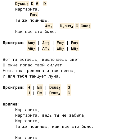
D
sus
D
G
D
7
4
     Маргарита,

Em
7
     Ты же помнишь,

Am
D
sus
C
Cmaj
7
7
4
     Как всё это было.

Проигрыш:
Am
 | 
Am
 | 
Em
 | 
Em
7
7
7
7
Am
 | 
Am
 | 
Em
 | 
Em
7
7
7
7
Вот ты встаёшь, выключаешь свет,

В окне погас твой силуэт,

Ночь так тревожна и так нежна,

И для тебя танцует луна.

Проигрыш:
H
 | 
Em
 | 
Dsus
 | 
G
4
H
 | 
Em
 | 
Dsus
 | 
C
4
Припев:
     Маргарита,

     Маргарита, ведь ты не забыла,

     Маргарита,

     Ты же помнишь, как всё это было.

     Маргарита,
