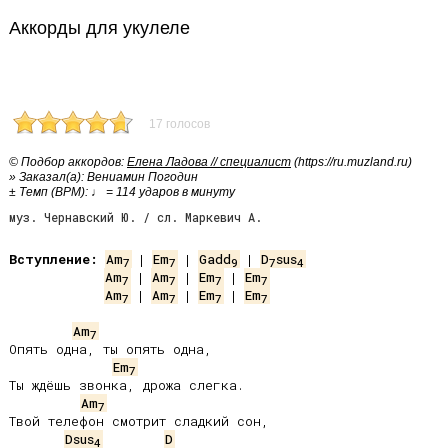
Аккорды для укулеле
17 голосов
© Подбор аккордов:
Елена Ладова // специалист
(https://ru.muzland.ru)
» Заказал(а): Вениамин Погодин
± Темп (BPM): ♩ = 114 ударов в минуту
муз. Чернавский Ю. / сл. Маркевич А.
Вступление:
Am
 | 
Em
 | 
Gadd
 | 
D
sus
7
7
9
7
4
Am
 | 
Am
 | 
Em
 | 
Em
7
7
7
7
Am
 | 
Am
 | 
Em
 | 
Em
7
7
7
7
Am
7
Опять одна, ты опять одна,

Em
7
Ты ждёшь звонка, дрожа слегка.

Am
7
Твой телефон смотрит сладкий сон,

Dsus
D
4