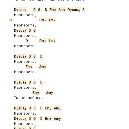
D
sus
D
G
D
Em
Am
D
sus
G
7
4
7
7
7
4
     Маргарита,

D
Em
Am
7
7
     Маргарита,

D
sus
D
G
7
4
     Маргарита,

D
Em
Am
7
7
     Маргарита.

D
sus
D
G
D
7
4
     Маргарита,

Em
Am
7
7
     Маргарита.

D
sus
D
G
D
7
4
     Маргарита,

Em
Am
7
7
     Ты не забыла.

D
sus
D
G
D
Em
Am
7
4
7
7
     Маргарита,

D
sus
D
G
D
Em
Am
7
4
7
7
     Маргарита,

D
sus
D
G