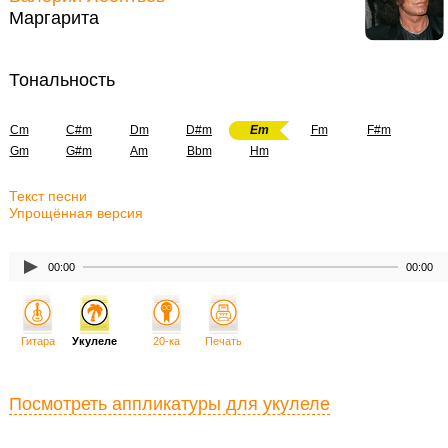
Маргарита
Тональность
Cm
C#m
Dm
D#m
Em
Fm
F#m
Gm
G#m
Am
Bbm
Hm
Текст песни
Упрощённая версия
00:00
00:00
Гитара
Укулеле
20-ка
Печать
Посмотреть аппликатуры для укулеле