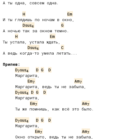
А ты одна, совсем одна.

H
Em
И ты глядишь по ночам в окно,

Dsus
G
4
А ночью так за окном темно.

H
Em
Ты устала, устала ждать,

Dsus
C
4
А ведь когда-то умела летать...

Припев:
D
sus
D
G
D
7
4
     Маргарита,

Em
Am
7
7
     Маргарита, ведь ты не забыла,

D
sus
D
G
D
7
4
     Маргарита,

Em
Am
7
7
     Ты же помнишь, как всё это было.

D
sus
D
G
D
7
4
     Маргарита,

Em
Am
7
7
     Окно открыто, ведь ты не забыла,
