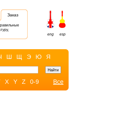
Заказ
правильные
туру,
eng
esp
Ч
Ш
Щ
Э
Ю
Я
W
X
Y
Z
0-9
Все