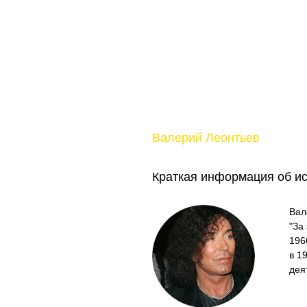
Валерий Леонтьев
Краткая информация об и
Вал
"За
196
в 1
дея