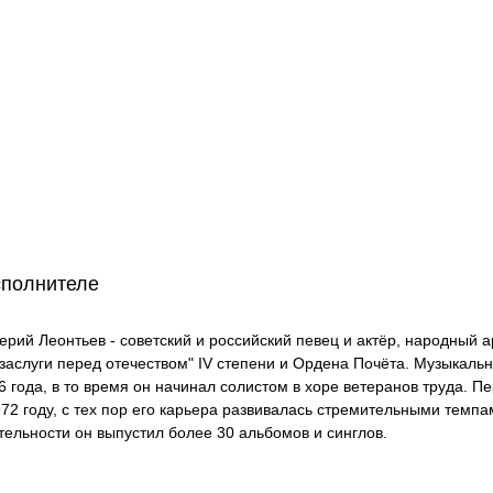
сполнителе
ерий Леонтьев - советский и российский певец и актёр, народный а
 заслуги перед отечеством" IV степени и Ордена Почёта. Музыкаль
6 года, в то время он начинал солистом в хоре ветеранов труда. П
972 году, с тех пор его карьера развивалась стремительными темпа
тельности он выпустил более 30 альбомов и синглов.