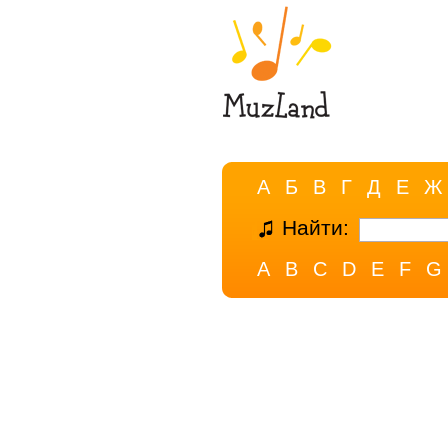
А
Б
В
Г
Д
Е
Ж
Найти:
A
B
C
D
E
F
G