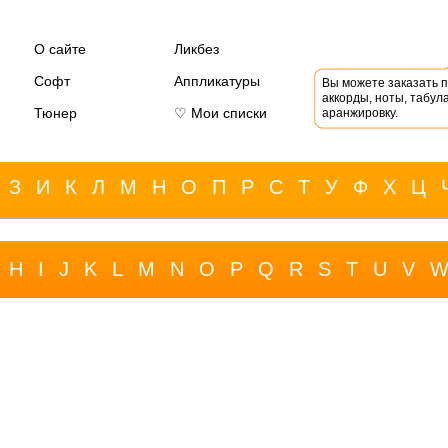
О сайте
Ликбез
Софт
Аппликатуры
Вы можете заказать 
аккорды, ноты, табула
Тюнер
♡ Мои списки
аранжировку.
З
И
К
Л
М
Н
О
П
Р
С
Т
У
Ф
Х
Ц
H
I
J
K
L
M
N
O
P
Q
R
S
T
U
V