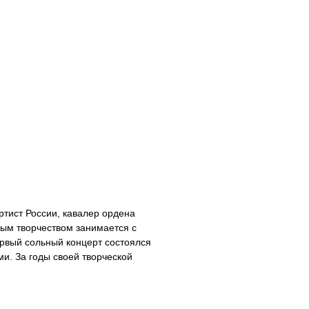
ртист России, кавалер ордена
ным творчеством занимается с
ервый сольный концерт состоялся
ми. За годы своей творческой