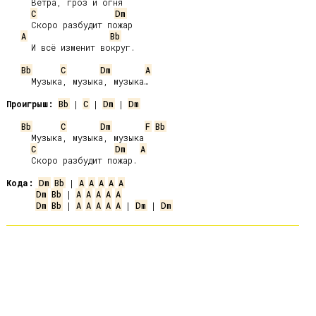
     Ветра, гроз и огня

C
Dm
     Скоро разбудит пожар

A
Bb
     И всё изменит вокруг.

Bb
C
Dm
A
     Музыка, музыка, музыка…

Проигрыш:
Bb
 | 
C
 | 
Dm
 | 
Dm
Bb
C
Dm
F
Bb
     Музыка, музыка, музыка

C
Dm
A
     Скоро разбудит пожар.

Кода:
Dm
Bb
 | 
A
A
A
A
A
Dm
Bb
 | 
A
A
A
A
A
Dm
Bb
 | 
A
A
A
A
A
 | 
Dm
 | 
Dm