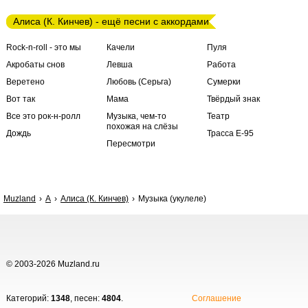
Алиса (К. Кинчев) - ещё песни с аккордами
Rock-n-roll - это мы
Качели
Пуля
Акробаты снов
Левша
Работа
Веретено
Любовь (Серьга)
Сумерки
Вот так
Мама
Твёрдый знак
Все это рок-н-ролл
Музыка, чем-то
Театр
похожая на слёзы
Дождь
Трасса Е-95
Пересмотри
Muzland
А
Алиса (К. Кинчев)
Музыка (укулеле)
© 2003-2026 Muzland.ru
Категорий:
1348
, песен:
4804
.
Соглашение