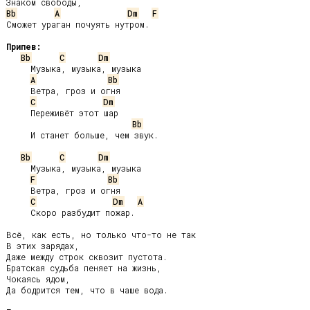
Bb
A
Dm
F
Сможет ураган почуять нутром.

Припев:
Bb
C
Dm
     Музыка, музыка, музыка

A
Bb
     Ветра, гроз и огня

C
Dm
     Переживёт этот шар

Bb
     И станет больше, чем звук.

Bb
C
Dm
     Музыка, музыка, музыка

F
Bb
     Ветра, гроз и огня

C
Dm
A
     Скоро разбудит пожар.

Всё, как есть, но только что-то не так

В этих зарядах,

Даже между строк сквозит пустота.

Братская судьба пеняет на жизнь,

Чокаясь ядом,

Да бодрится тем, что в чаше вода.
