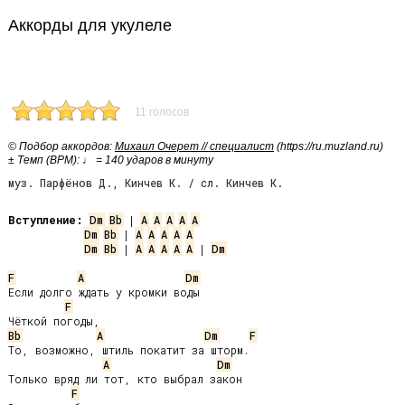
Аккорды для укулеле
11 голосов
© Подбор аккордов:
Михаил Очерет // специалист
(https://ru.muzland.ru)
± Темп (BPM): ♩ = 140 ударов в минуту
муз. Парфёнов Д., Кинчев К. / сл. Кинчев К.
Вступление:
Dm
Bb
 | 
A
A
A
A
A
Dm
Bb
 | 
A
A
A
A
A
Dm
Bb
 | 
A
A
A
A
A
 | 
Dm
F
A
Dm
Если долго ждать у кромки воды

F
Bb
A
Dm
F
То, возможно, штиль покатит за шторм.

A
Dm
Только вряд ли тот, кто выбрал закон

F