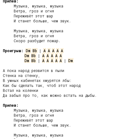
Припев:
     Музыка, музыка, музыка

     Ветра, гроз и огня

     Переживёт этот шар

     И станет больше, чем звук.

     Музыка, музыка, музыка

     Ветра, гроз и огня

     Скоро разбудит пожар.

Проигрыш:
Dm
Bb
 | 
A
A
A
A
A
Dm
Bb
 | 
A
A
A
A
A
Dm
Bb
 | 
A
A
A
A
A
 | 
Dm
А пока народ резвится в пыли

Стенка на стенку,

В умных кабинетах хмурятся лбы:

Как бы сделать так, чтоб этот народ

Встал на коленки

Да забыл про то, как можно встать на дыбы.

Припев:
     Музыка, музыка, музыка

     Ветра, гроз и огня

     Переживёт этот шар

     И станет больше, чем звук.

     Музыка, музыка, музыка
