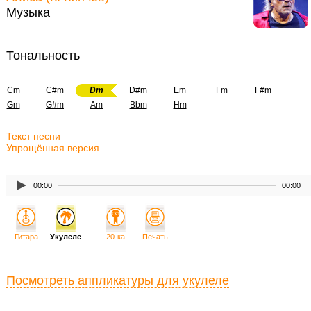
Музыка
Тональность
Cm
C#m
Dm
D#m
Em
Fm
F#m
Gm
G#m
Am
Bbm
Hm
Текст песни
Упрощённая версия
00:00
00:00
Гитара
Укулеле
20-ка
Печать
Посмотреть аппликатуры для укулеле