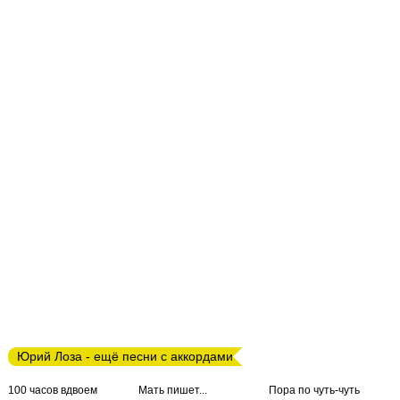
Юрий Лоза - ещё песни с аккордами
100 часов вдвоем
Мать пишет...
Пора по чуть-чуть