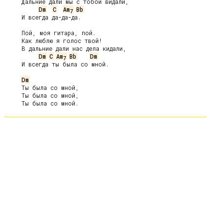
     Дальние дали мы с тобой видали,

Dm
C
Am
Bb
7
     И всегда да-да-да.

     Пой, моя гитара, пой.

     Как люблю я голос твой!

     В дальние дали нас дела кидали,

Dm
C
Am
Bb
Dm
7
     И всегда ты была со мной.

Dm
     Ты была со мной,

     Ты была со мной,
