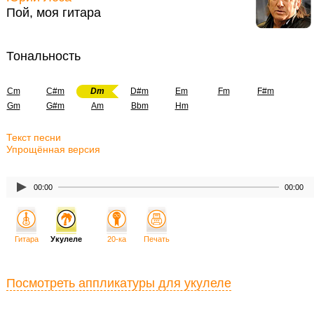
Пой, моя гитара
Тональность
Cm
C#m
Dm
D#m
Em
Fm
F#m
Gm
G#m
Am
Bbm
Hm
Текст песни
Упрощённая версия
00:00
00:00
Гитара
Укулеле
20-ка
Печать
Посмотреть аппликатуры для укулеле