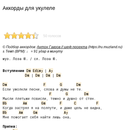
Аккорды для укулеле
50 голосов
© Подбор аккордов:
Антон Гавзов // шеф проекта
(https://ru.muzland.ru)
± Темп (BPM): ♩ = 91 удар в минуту
муз. Лоза Ю. / сл. Лоза Ю.
Вступление
Dm
Edim
 | 
A
7
7
Dm
 | 
Dm
 | 
Dm
 | 
Dm
Dm
F
G
Dm
Если умолкли песни, слова и думы не те.

F
G
Dm
Bb
Am
Gm
F
C
F
Bb
Am
Gm
A
7
Мне помогает себя найти лишь она…

Припев: