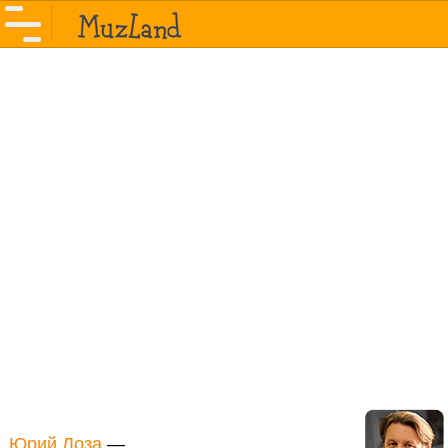
Юрий Лоза
—