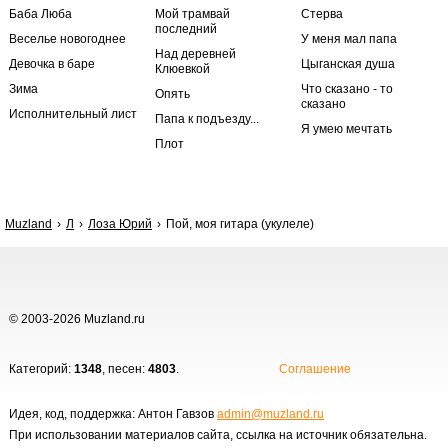
Баба Люба
Мой трамвай
Стерва
последний
Веселье новогоднее
У меня мал папа
Над деревней
Девочка в баре
Цыганская душа
Клюевкой
Зима
Что сказано - то
Опять
сказано
Исполнительный лист
Папа к подъезду...
Я умею мечтать
Плот
Muzland
Л
Лоза Юрий
Пой, моя гитара (укулеле)
© 2003-2026 Muzland.ru
Категорий:
1348
, песен:
4803
.
Соглашение
Идея, код, поддержка: Антон Гавзов
admin@muzland.ru
При использовании материалов сайта, ссылка на источник обязательна.