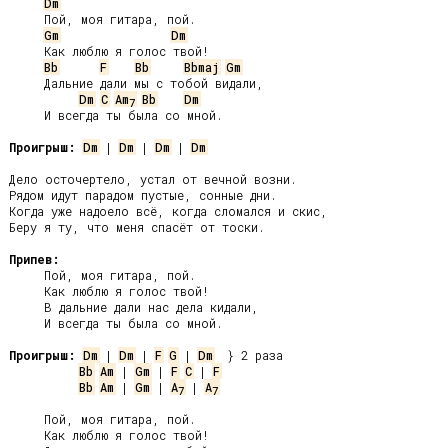
Dm
     Пой, моя гитара, пой.

Gm
Dm
     Как люблю я голос твой!

Bb
F
Bb
Bbmaj
Gm
     Дальние дали мы с тобой видали,

Dm
C
Am
Bb
Dm
7
     И всегда ты была со мной.

Проигрыш:
Dm
 | 
Dm
 | 
Dm
 | 
Dm
Дело осточертело, устал от вечной возни.

Рядом идут парадом пустые, сонные дни.

Когда уже надоело всё, когда сломался и скис,

Беру я ту, что меня спасёт от тоски.

Припев:
     Пой, моя гитара, пой.

     Как люблю я голос твой!

     В дальние дали нас дела кидали,

     И всегда ты была со мной.

Проигрыш:
Dm
 | 
Dm
 | 
F
G
 | 
Dm
Bb
Am
 | 
Gm
 | 
F
C
 | 
F
Bb
Am
 | 
Gm
 | 
A
 | 
A
7
7
     Пой, моя гитара, пой.

     Как люблю я голос твой!
