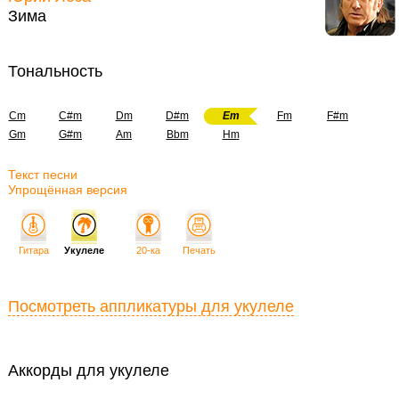
Зима
Тональность
Cm
C#m
Dm
D#m
Em
Fm
F#m
Gm
G#m
Am
Bbm
Hm
Текст песни
Упрощённая версия
Гитара
Укулеле
20-ка
Печать
Посмотреть аппликатуры для укулеле
Аккорды для укулеле