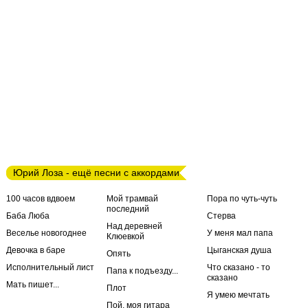
Юрий Лоза - ещё песни с аккордами
100 часов вдвоем
Мой трамвай
Пора по чуть-чуть
последний
Баба Люба
Стерва
Над деревней
Веселье новогоднее
У меня мал папа
Клюевкой
Девочка в баре
Цыганская душа
Опять
Исполнительный лист
Что сказано - то
Папа к подъезду...
сказано
Мать пишет...
Плот
Я умею мечтать
Пой, моя гитара