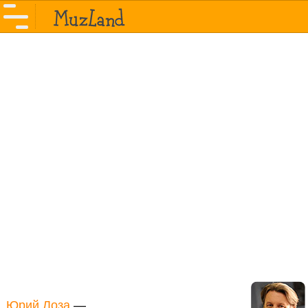
Юрий Лоза
—