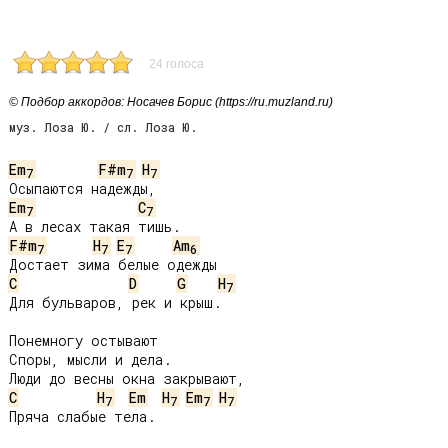
24 голоса
© Подбор аккордов: Носачев Борис (https://ru.muzland.ru)
муз. Лоза Ю. / сл. Лоза Ю.
Em
F#m
H
7
7
7
Em
C
7
7
F#m
H
E
Am
7
7
7
6
C
D
G
H
7
Для бульваров, рек и крыш.

Понемногу остывают

Споры, мысли и дела.

C
H
Em
H
Em
H
7
7
7
7
Пряча слабые тела.
