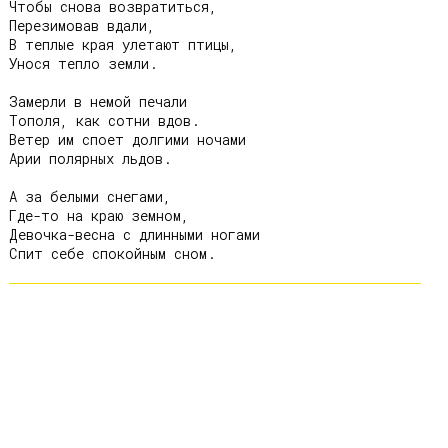
Чтобы снова возвратиться,

Перезимовав вдали,

В теплые края улетают птицы,

Унося тепло земли.

Замерли в немой печали

Тополя, как сотни вдов.

Ветер им споет долгими ночами

Арии полярных льдов.

А за белыми снегами,

Где-то на краю земном,

Девочка-весна с длинными ногами
