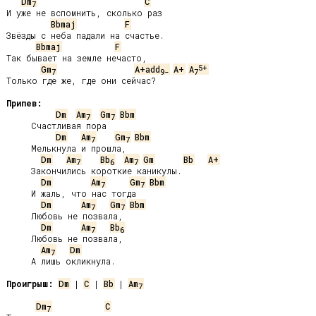
Dm
C
7
И уже не вспомнить, сколько раз

Bbmaj
F
Звёзды с неба падали на счастье.

Bbmaj
F
Так бывает на земле нечасто,

5+
Gm
A+add
A+
A
7
9-
7
Только где же, где они сейчас?

Припев:
Dm
Am
Gm
Bbm
7
7
     Счастливая пора

Dm
Am
Gm
Bbm
7
7
     Мелькнула и прошла,

Dm
Am
Bb
Am
Gm
Bb
A+
7
6
7
     Закончились короткие каникулы.

Dm
Am
Gm
Bbm
7
7
     И жаль, что нас тогда

Dm
Am
Gm
Bbm
7
7
     Любовь не позвала,

Dm
Am
Bb
7
6
     Любовь не позвала,

Am
Dm
7
     А лишь окликнула.

Проигрыш:
Dm
 | 
C
 | 
Bb
 | 
Am
7
Dm
C
7