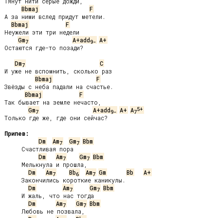
Тянут нити серые дожди,

Bbmaj
F
А за ними вслед придут метели.

Bbmaj
F
Неужели эти три недели

Gm
A+add
A+
7
9-
Остаются где-то позади?

Dm
C
7
И уже не вспомнить, сколько раз

Bbmaj
F
Звёзды с неба падали на счастье.

Bbmaj
F
Так бывает на земле нечасто,

5+
Gm
A+add
A+
A
7
9-
7
Только где же, где они сейчас?

Припев:
Dm
Am
Gm
Bbm
7
7
     Счастливая пора

Dm
Am
Gm
Bbm
7
7
     Мелькнула и прошла,

Dm
Am
Bb
Am
Gm
Bb
A+
7
6
7
     Закончились короткие каникулы.

Dm
Am
Gm
Bbm
7
7
     И жаль, что нас тогда

Dm
Am
Gm
Bbm
7
7
     Любовь не позвала,
