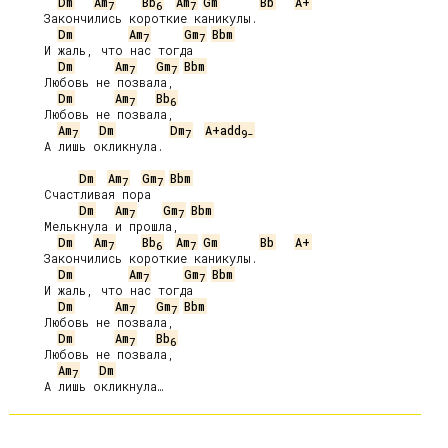
Dm
Am
Bb
Am
Gm
Bb
A+
7
6
7
     Закончились короткие каникулы.

Dm
Am
Gm
Bbm
7
7
     И жаль, что нас тогда

Dm
Am
Gm
Bbm
7
7
     Любовь не позвала,

Dm
Am
Bb
7
6
     Любовь не позвала,

Am
Dm
Dm
A+add
7
7
9-
     А лишь окликнула.

Dm
Am
Gm
Bbm
7
7
     Счастливая пора

Dm
Am
Gm
Bbm
7
7
     Мелькнула и прошла,

Dm
Am
Bb
Am
Gm
Bb
A+
7
6
7
     Закончились короткие каникулы.

Dm
Am
Gm
Bbm
7
7
     И жаль, что нас тогда

Dm
Am
Gm
Bbm
7
7
     Любовь не позвала,

Dm
Am
Bb
7
6
     Любовь не позвала,

Am
Dm
7