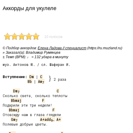
Аккорды для укулеле
10 голосов
© Подбор аккордов:
Елена Ладова // специалист
(https://ru.muzland.ru)
» Заказал(а): Владимир Румянцев
± Темп (BPM): ♩ = 132 удара в минуту
муз. Антонов Ю. / сл. Шаферан И.
Вступление:
Dm
 | 
C
}
2 раза
Bb
 | 
Am
7
Dm
C
7
Сколько света, сколько теплоты

Bbmaj
F
Подарили эти три недели!

Bbmaj
F
Отовсюду нам в глаза глядели

Gm
A+add
A+
7
9-
Полевые добрые цветы.
