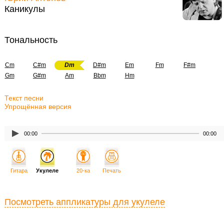
Каникулы
Тональность
Cm
C#m
Dm
D#m
Em
Fm
F#m
Gm
G#m
Am
Bbm
Hm
Текст песни
Упрощённая версия
00:00
00:00
Гитара
Укулеле
20-ка
Печать
Посмотреть аппликатуры для укулеле