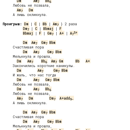
Dm
Am
Bb
7
6
     Любовь не позвала,

Am
Dm
7
     А лишь окликнула.

Проигрыш:
Dm
 | 
C
 | 
Bb
 | 
Am
7
Dm
 | 
C
 | 
Bbmaj
 | 
F
7
5+
Bbmaj
 | 
F
 | 
Gm
 | 
A+
 | 
A
7
7
Dm
Am
Gm
Bbm
7
7
     Счастливая пора

Dm
Am
Gm
Bbm
7
7
     Мелькнула и прошла,

Dm
Am
Bb
Am
Gm
Bb
A+
7
6
7
     Закончились короткие каникулы.

Dm
Am
Gm
Bbm
7
7
     И жаль, что нас тогда

Dm
Am
Gm
Bbm
7
7
     Любовь не позвала,

Dm
Am
Bb
7
6
     Любовь не позвала,

Am
Dm
Dm
A+add
7
7
9-
     А лишь окликнула.

Dm
Am
Gm
Bbm
7
7
     Счастливая пора

Dm
Am
Gm
Bbm
7
7
     Мелькнула и прошла,
