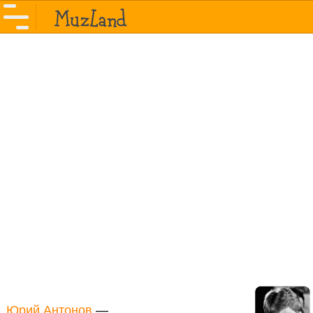
Юрий Антонов
—