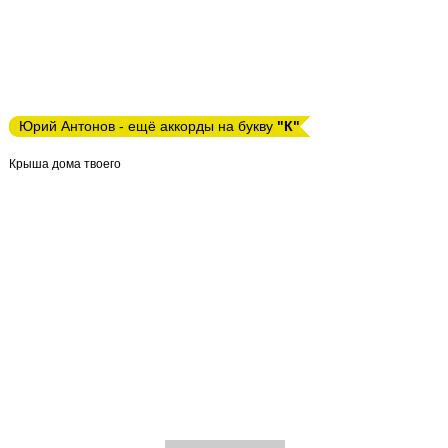
Юрий Антонов - ещё аккорды на букву
"К"
Крыша дома твоего