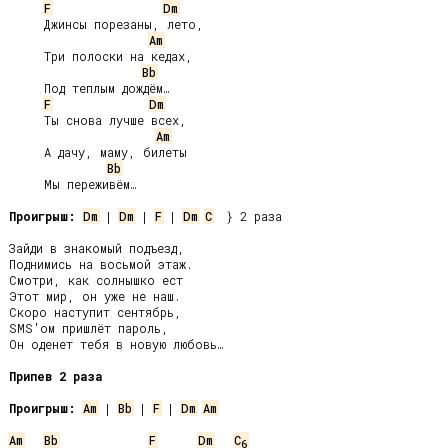
F
Dm
     Джинсы порезаны, лето,

Am
     Три полоски на кедах,

Bb
     Под теплым дождём…

F
Dm
     Ты снова лучше всех,

Am
     А дачу, маму, билеты

Bb
     Мы переживём…

Проигрыш:
Dm
 | 
Dm
 | 
F
 | 
Dm
C
  } 2 раза

Зайди в знакомый подъезд,

Поднимись на восьмой этаж.

Смотри, как солнышко ест

Этот мир, он уже не наш.

Скоро наступит сентябрь,

SMS'ом пришлёт пароль,

Он оденет тебя в новую любовь…

Припев 2 раза
Проигрыш:
Am
 | 
Bb
 | 
F
 | 
Dm
Am
Am
Bb
F
Dm
C
6