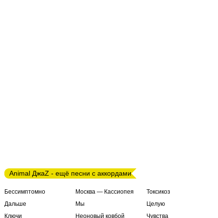
Animal ДжаZ - ещё песни с аккордами
Бессимптомно
Москва — Кассиопея
Токсикоз
Дальше
Мы
Целую
Ключи
Неоновый ковбой
Чувства