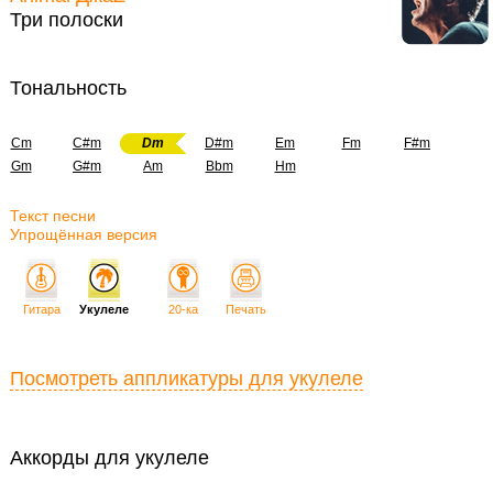
Три полоски
Тональность
Cm
C#m
Dm
D#m
Em
Fm
F#m
Gm
G#m
Am
Bbm
Hm
Текст песни
Упрощённая версия
Гитара
Укулеле
20-ка
Печать
Посмотреть аппликатуры для укулеле
Аккорды для укулеле