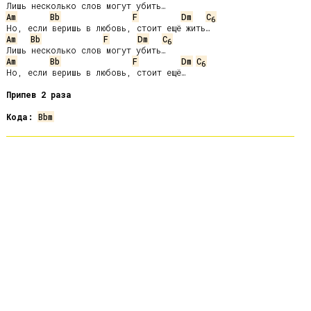
Am
Bb
F
Dm
C
6
Am
Bb
F
Dm
C
6
Am
Bb
F
Dm
C
6
Но, если веришь в любовь, стоит ещё…

Припев 2 раза
Кода:
Bbm