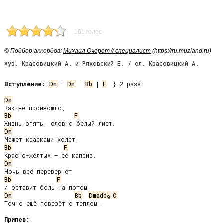
161 голос
© Подбор аккордов:
Михаил Очерет // специалист
(https://ru.muzland.ru)
муз. Красовицкий А. и Ряховский Е. / сл. Красовицкий А.
Вступление:
Dm
 | 
Dm
 | 
Bb
 | 
F
  } 2 раза

Dm
Bb
F
Dm
Bb
F
Dm
Bb
F
Dm
Bb
Dmadd
C
9
Точно ещё повезёт с теплом…

Припев: