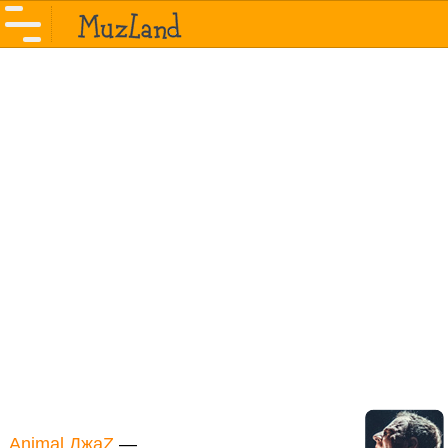
Animal ДжаZ
—