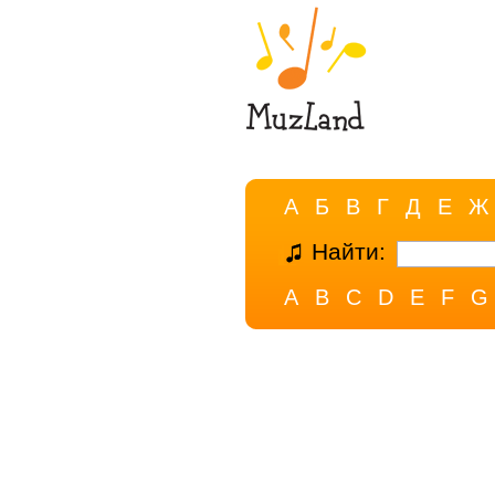
А
Б
В
Г
Д
Е
Ж
Найти:
A
B
C
D
E
F
G