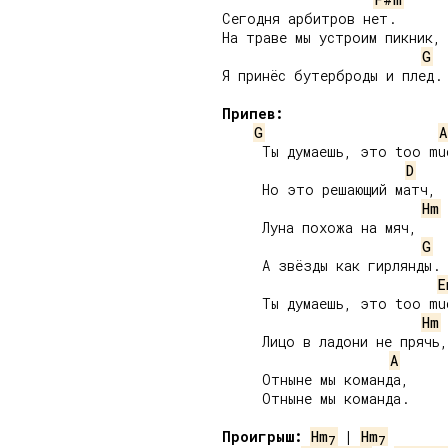
Сегодня арбитров нет.

На траве мы устроим пикник,

G
Я принёс бутерброды и плед.

Припев:
G
A
     Ты думаешь, это too muc
D
     Но это решающий матч,

Hm
     Луна похожа на мяч,

G
     А звёзды как гирлянды.

E
     Ты думаешь, это too muc
Hm
     Лицо в ладони не прячь,

A
     Отныне мы команда,

     Отныне мы команда.

Проигрыш:
Hm
 | 
Hm
7
7