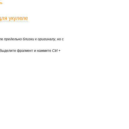
ть
для укулеле
еле
предельно близки к оригиналу
, но с
? Выделите фрагмент и нажмите
Ctrl +