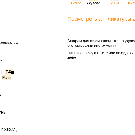
Гитара
Укулеле
20-ка
Печа
Посмотреть аппликатуры 
Аккорды для аккомпанемента на укул
 специалист
учётом реалий инструмента.
Нашли ошибку в тексте или аккордах
Enter
.
 Д.
 | 
F#m
 
F#m
,

ны

правил,
