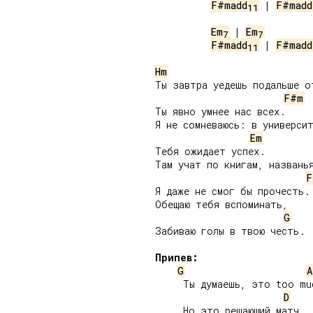
F#madd
 | 
F#madd
11
Em
 | 
Em
7
7
F#madd
 | 
F#madd
11
Hm
Ты завтра уедешь подальше от
F#m
Ты явно умнее нас всех.

Я не сомневаюсь: в университ
Em
Тебя ожидает успех.

Там учат по книгам, названья
F
Я даже не смог бы прочесть.

Обещаю тебя вспоминать,

G
Забиваю голы в твою честь.

Припев:
G
A
     Ты думаешь, это too muc
D
     Но это решающий матч,
