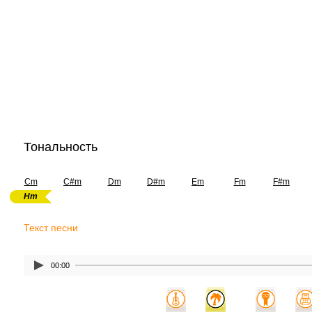
Тональность
Cm
C#m
Dm
D#m
Em
Fm
F#m
Hm
Текст песни
00:00