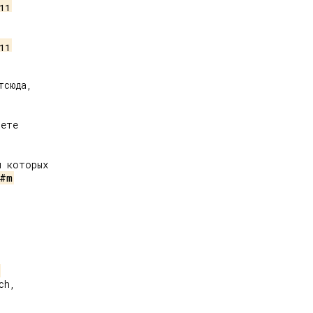
11
11
сюда,

ете

 которых

#m
h,
