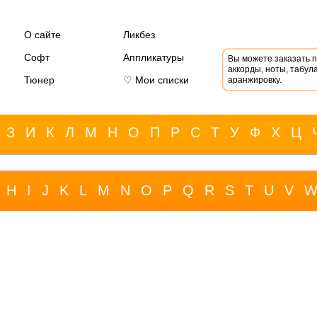
О сайте
Ликбез
Софт
Аппликатуры
Вы можете заказать 
аккорды, ноты, табула
Тюнер
♡ Мои списки
аранжировку.
З
И
К
Л
М
Н
О
П
Р
С
Т
У
Ф
Х
Ц
H
I
J
K
L
M
N
O
P
Q
R
S
T
U
V