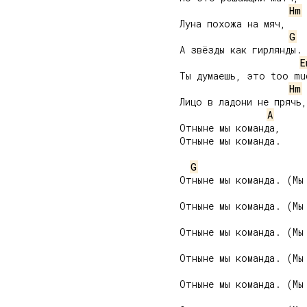
Hm
     Луна похожа на мяч,

G
     А звёзды как гирлянды.

E
     Ты думаешь, это too muc
Hm
     Лицо в ладони не прячь,

A
     Отныне мы команда,

     Отныне мы команда.

G
     Отныне мы команда. (Мы 
     Отныне мы команда. (Мы 
     Отныне мы команда. (Мы 
     Отныне мы команда. (Мы 
     Отныне мы команда. (Мы 