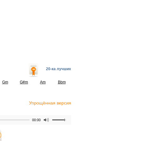
20-ка лучших
Gm
G#m
Am
Bbm
Упрощённая версия
00:00