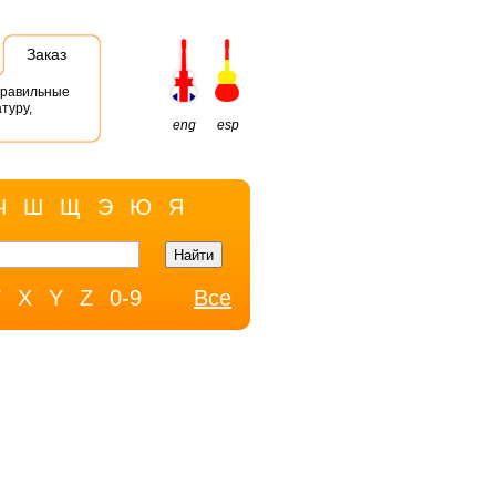
Заказ
правильные
туру,
eng
esp
Ч
Ш
Щ
Э
Ю
Я
W
X
Y
Z
0-9
Все