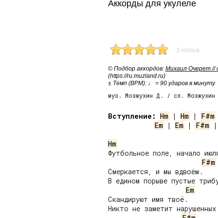
Аккорды для укулеле
3 голоса
© Подбор аккордов:
Михаил Очерет //
(https://ru.muzland.ru)
± Темп (BPM): ♩ = 90 ударов в минуту
муз. Мозжухин Д. / сл. Мозжухин
Вступление:
Hm
 | 
Hm
 | 
F#m
Em
 | 
Em
 | 
F#m
 |
Hm
Футбольное поле, начало июля
F#m
Смеркается, и мы вдвоём.

В едином порыве пустые трибу
Em
Скандируют имя твоё.

Никто не заметит нарушенных 
F#m