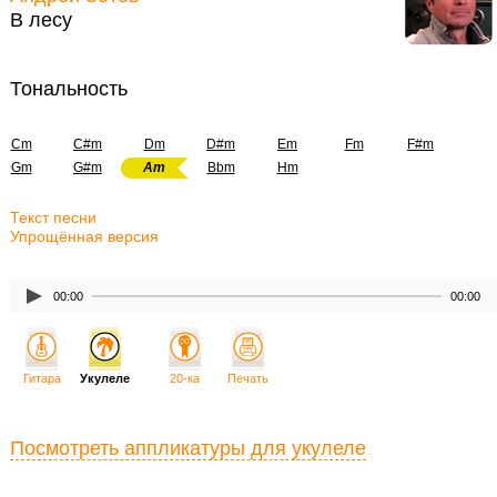
В лесу
Тональность
Cm
C#m
Dm
D#m
Em
Fm
F#m
Gm
G#m
Am
Bbm
Hm
Текст песни
Упрощённая версия
00:00
00:00
Гитара
Укулеле
20-ка
Печать
Посмотреть аппликатуры для укулеле