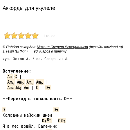
Аккорды для укулеле
1 голос
© Подбор аккордов:
Михаил Очерет // специалист
(https://ru.muzland.ru)
± Темп (BPM): ♩ = 90 ударов в минуту
муз. Зотов А. / сл. Северянин И.
Вступление:
Am
C
Am
Am
Am
Am
6
6
6
6
Amadd
Am
 | 
C
 | 
D
9
7
--Переход в тональность D--
D
D
7
Холодным майским днём

5-
D
C#
6
7
Я в лес вошёл. Валежник
