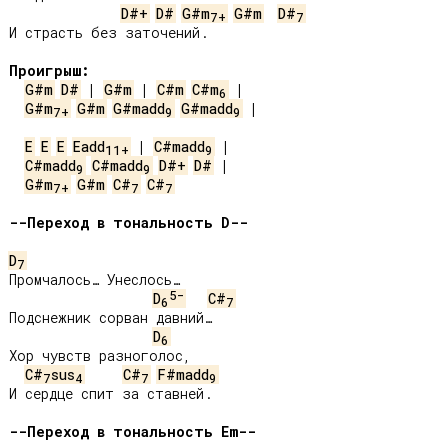
D#+
D#
G#m
G#m
D#
7+
7
И страсть без заточений.

Проигрыш:
G#m
D#
 | 
G#m
 | 
C#m
C#m
6
G#m
G#m
G#madd
G#madd
 |

7+
9
9
E
E
E
Eadd
 | 
C#madd
11+
9
C#madd
C#madd
D#+
D#
9
9
G#m
G#m
C#
C#
7+
7
7
--Переход в тональность D--
D
7
Промчалось… Унеслось…

5-
D
C#
6
7
Подснежник сорван давний…

D
6
Хор чувств разноголос,

C#
sus
C#
F#madd
7
4
7
9
И сердце спит за ставней.

--Переход в тональность Em--