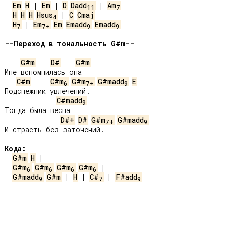
Em
H
 | 
Em
 | 
D
Dadd
 | 
Am
11
7
H
H
H
Hsus
 | 
C
Cmaj
4
H
 | 
Em
Em
Emadd
Emadd
7
7+
9
9
--Переход в тональность G#m--
G#m
D#
G#m
Мне вспомнилась она —

C#m
C#m
G#m
G#madd
E
6
7+
9
Подснежник увлечений.

C#madd
9
Тогда была весна

D#+
D#
G#m
G#madd
7+
9
И страсть без заточений.

Кода:
G#m
H
G#m
G#m
G#m
G#m
6
6
6
6
G#madd
G#m
 | 
H
 | 
C#
 | 
F#add
9
7
9