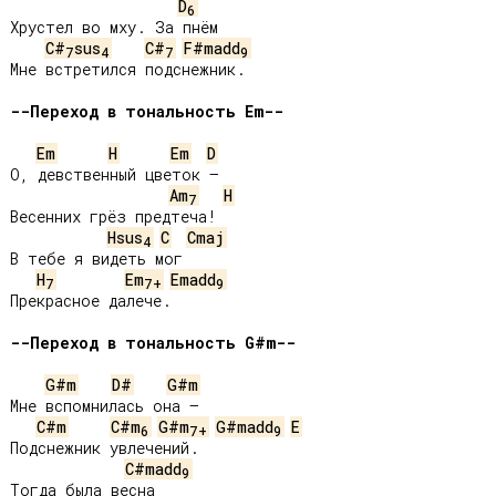
D
6
Хрустел во мху. За пнём

C#
sus
C#
F#madd
7
4
7
9
Мне встретился подснежник.

--Переход в тональность Em--
Em
H
Em
D
О, девственный цветок —

Am
H
7
Весенних грёз предтеча!

Hsus
C
Cmaj
4
В тебе я видеть мог

H
Em
Emadd
7
7+
9
Прекрасное далече.

--Переход в тональность G#m--
G#m
D#
G#m
Мне вспомнилась она —

C#m
C#m
G#m
G#madd
E
6
7+
9
Подснежник увлечений.

C#madd
9
Тогда была весна
