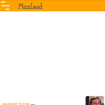
Андрей Зотов
—