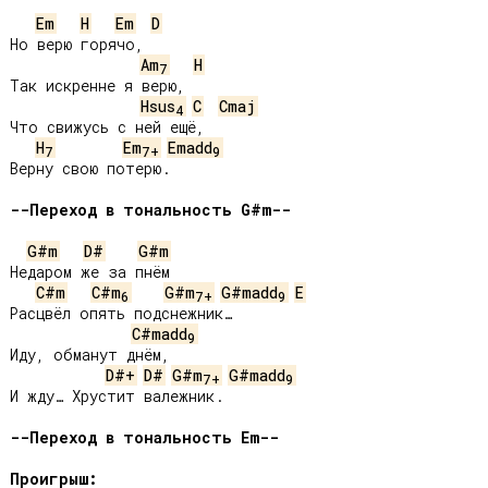
Em
H
Em
D
Но верю горячо,

Am
H
7
Так искренне я верю,

Hsus
C
Cmaj
4
Что свижусь с ней ещё,

H
Em
Emadd
7
7+
9
Верну свою потерю.

--Переход в тональность G#m--
G#m
D#
G#m
Недаром же за пнём

C#m
C#m
G#m
G#madd
E
6
7+
9
Расцвёл опять подснежник…

C#madd
9
Иду, обманут днём,

D#+
D#
G#m
G#madd
7+
9
И жду… Хрустит валежник.

--Переход в тональность Em--
Проигрыш: