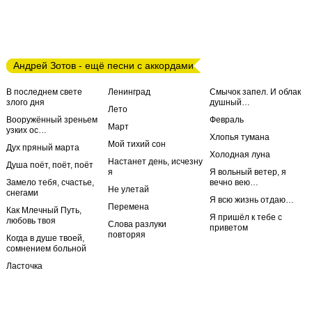
Андрей Зотов - ещё песни с аккордами
В последнем свете
Ленинград
Смычок запел. И облак
злого дня
душный…
Лето
Вооружённый зреньем
Февраль
Март
узких ос…
Хлопья тумана
Мой тихий сон
Дух пряный марта
Холодная луна
Настанет день, исчезну
Душа поёт, поёт, поёт
я
Я вольный ветер, я
Замело тебя, счастье,
вечно вею…
Не улетай
снегами
Я всю жизнь отдаю…
Перемена
Как Млечный Путь,
Я пришёл к тебе с
любовь твоя
Слова разлуки
приветом
повторяя
Когда в душе твоей,
сомнением больной
Ласточка