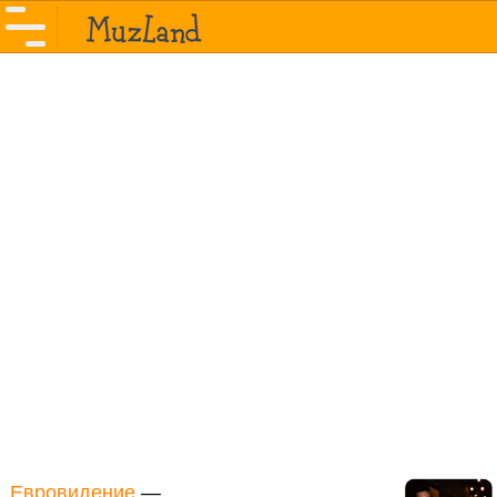
Евровидение
—