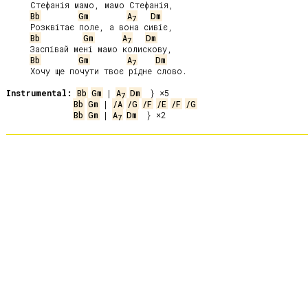
     Стефанія мамо, мамо Стефанія,

Bb
Gm
A
Dm
7
     Розквітає поле, а вона сивіє,

Bb
Gm
A
Dm
7
     Заспівай мені мамо колискову,

Bb
Gm
A
Dm
7
     Хочу ще почути твоє рідне слово.

Instrumental:
Bb
Gm
 | 
A
Dm
7
Bb
Gm
 | 
/A
/G
/F
/E
/F
/G
Bb
Gm
 | 
A
Dm
7