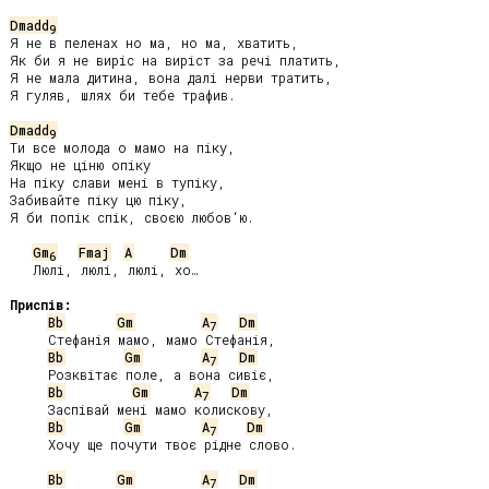
Dmadd
9
Я не в пеленах но ма, но ма, хватить,

Як би я не виріс на виріст за речі платить,

Я не мала дитина, вона далі нерви тратить,

Я гуляв, шлях би тебе трафив.

Dmadd
9
Ти все молода о мамо на піку,

Якщо не ціню опіку

На піку слави мені в тупіку,

Забивайте піку цю піку,

Я би попік спік, своєю любов‘ю.

Gm
Fmaj
A
Dm
6
   Люлі, люлі, люлі, хо…

Приспів:
Bb
Gm
A
Dm
7
     Стефанія мамо, мамо Стефанія,

Bb
Gm
A
Dm
7
     Розквітає поле, а вона сивіє,

Bb
Gm
A
Dm
7
     Заспівай мені мамо колискову,

Bb
Gm
A
Dm
7
     Хочу ще почути твоє рідне слово.

Bb
Gm
A
Dm
7