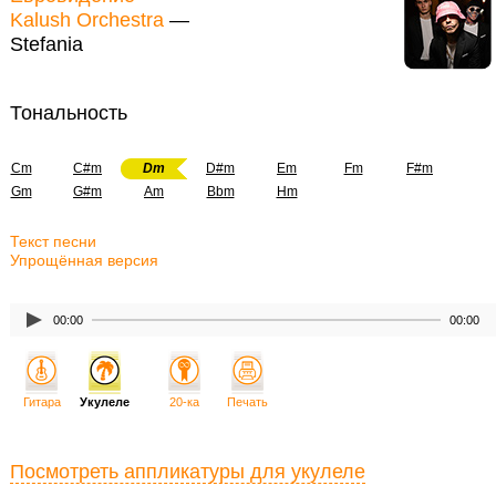
Kalush Orchestra
—
Stefania
Тональность
Cm
C#m
Dm
D#m
Em
Fm
F#m
Gm
G#m
Am
Bbm
Hm
Текст песни
Упрощённая версия
00:00
00:00
Гитара
Укулеле
20-ка
Печать
Посмотреть аппликатуры для укулеле