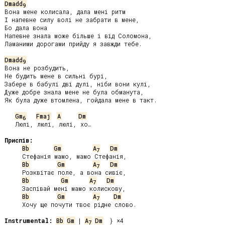
Dmadd
9
Вона мене колисала, дала мені ритм

І напевне силу волі не забрати в мене,

Бо дала вона

Напевне знала може більше і від Соломона,

Ламаними дорогами прийду я завжди тебе.

Dmadd
9
Вона не розбудить,

Не будить мене в сильні бурі,

Забере в бабулі дві дулі, ніби вони кулі,

Дуже добре знала мене не була обманута,

Як була дуже втомлена, гойдала мене в такт.

Gm
Fmaj
A
Dm
6
   Люлі, люлі, люлі, хо…

Приспів:
Bb
Gm
A
Dm
7
     Стефанія мамо, мамо Стефанія,

Bb
Gm
A
Dm
7
     Розквітає поле, а вона сивіє,

Bb
Gm
A
Dm
7
     Заспівай мені мамо колискову,

Bb
Gm
A
Dm
7
     Хочу ще почути твоє рідне слово.

Instrumental:
Bb
Gm
 | 
A
Dm
  } ×4

7