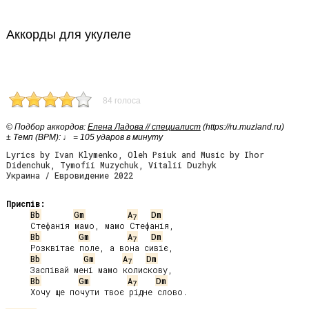
Аккорды для укулеле
84 голоса
© Подбор аккордов:
Елена Ладова // специалист
(https://ru.muzland.ru)
± Темп (BPM): ♩ = 105 ударов в минуту
Lyrics by Ivan Klymenko, Oleh Psiuk and Music by Ihor
Didenchuk, Tymofii Muzychuk, Vitalii Duzhyk
Украина / Евровидение 2022
Приспів:
Bb
Gm
A
Dm
7
     Стефанія мамо, мамо Стефанія,

Bb
Gm
A
Dm
7
     Розквітає поле, а вона сивіє,

Bb
Gm
A
Dm
7
     Заспівай мені мамо колискову,

Bb
Gm
A
Dm
7
     Хочу ще почути твоє рідне слово.
