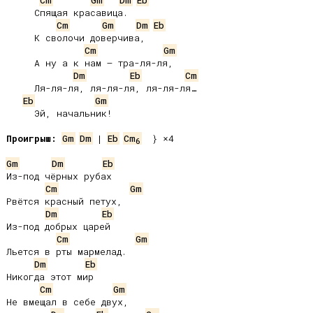
Cm
Gm
Dm
Eb
     Спящая красавица.

Cm
Gm
Dm
Eb
     К сволочи доверчива,

Cm
Gm
     А ну а к нам – тра-ля-ля,

Dm
Eb
Cm
     Ля-ля-ля, ля-ля-ля, ля-ля-ля…

Eb
Gm
     Эй, начальник!

Проигрыш:
Gm
Dm
 | 
Eb
Cm
  } ×4

6
Gm
Dm
Eb
Из-под чёрных рубах

Cm
Gm
Рвётся красный петух,

Dm
Eb
Из-под добрых царей

Cm
Gm
Льется в рты мармелад.

Dm
Eb
Никогда этот мир

Cm
Gm
Не вмещал в себе двух,
