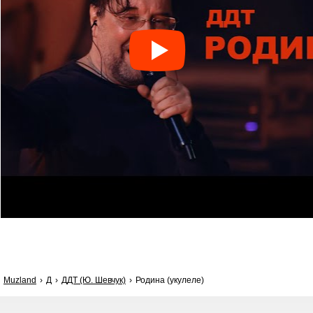
Muzland
Д
ДДТ (Ю. Шевчук)
Родина (укулеле)