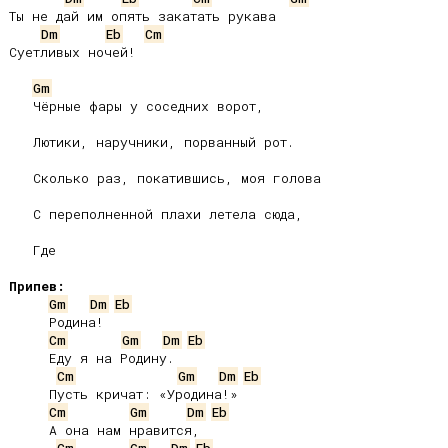
Ты не дай им опять закатать рукава

Dm
Eb
Cm
Суетливых ночей!

Gm
   Чёрные фары у соседних ворот,

   Лютики, наручники, порванный рот.

   Сколько раз, покатившись, моя голова

   С переполненной плахи летела сюда,

   Где

Припев:
Gm
Dm
Eb
     Родина!

Cm
Gm
Dm
Eb
     Еду я на Родину.

Cm
Gm
Dm
Eb
     Пусть кричат: «Уродина!»

Cm
Gm
Dm
Eb
     А она нам нравится,
