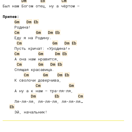
Dm
Eb
Cm
Был нам Богом отец, ну а чёртом –

Припев:
Gm
Dm
Eb
     Родина!

Cm
Gm
Dm
Eb
     Еду я на Родину.

Cm
Gm
Dm
Eb
     Пусть кричат: «Уродина!»

Cm
Gm
Dm
Eb
     А она нам нравится,

Cm
Gm
Dm
Eb
     Спящая красавица.

Cm
Gm
Dm
Eb
     К сволочи доверчива,

Cm
Gm
     А ну а к нам – тра-ля-ля,

Dm
Eb
Cm
     Ля-ля-ля, ля-ля-ля, ля-ля-ля…

Eb