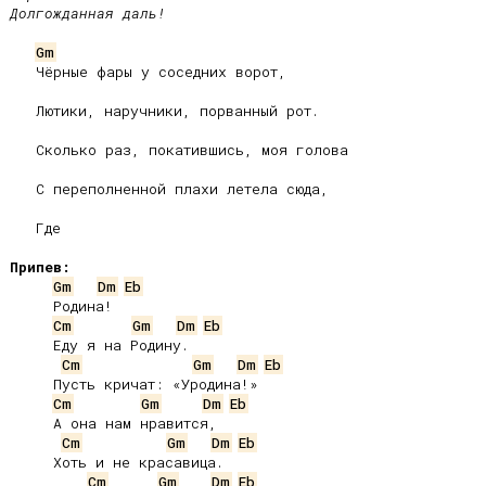
Долгожданная даль!
Gm
   Чёрные фары у соседних ворот,

   Лютики, наручники, порванный рот.

   Сколько раз, покатившись, моя голова

   С переполненной плахи летела сюда,

   Где

Припев:
Gm
Dm
Eb
     Родина!

Cm
Gm
Dm
Eb
     Еду я на Родину.

Cm
Gm
Dm
Eb
     Пусть кричат: «Уродина!»

Cm
Gm
Dm
Eb
     А она нам нравится,

Cm
Gm
Dm
Eb
     Хоть и не красавица.

Cm
Gm
Dm
Eb