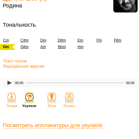
Родина
Тональность
Cm
C#m
Dm
D#m
Em
Fm
F#m
Gm
G#m
Am
Bbm
Hm
Текст песни
Упрощённая версия
00:00
00:00
Гитара
Укулеле
20-ка
Печать
Посмотреть аппликатуры для укулеле