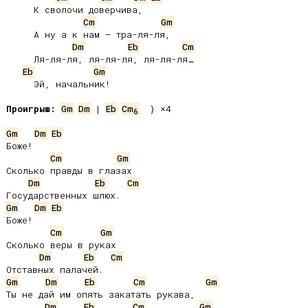
     К сволочи доверчива,

Cm
Gm
     А ну а к нам – тра-ля-ля,

Dm
Eb
Cm
     Ля-ля-ля, ля-ля-ля, ля-ля-ля…

Eb
Gm
     Эй, начальник!

Проигрыш:
Gm
Dm
 | 
Eb
Cm
  } ×4

6
Gm
Dm
Eb
Боже!

Cm
Gm
Сколько правды в глазах

Dm
Eb
Cm
Gm
Dm
Eb
Боже!

Cm
Gm
Сколько веры в руках

Dm
Eb
Cm
Gm
Dm
Eb
Cm
Gm
Ты не дай им опять закатать рукава,

Dm
Eb
Cm
Gm