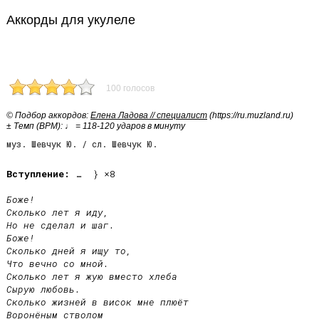
Аккорды для укулеле
100 голосов
© Подбор аккордов:
Елена Ладова // специалист
(https://ru.muzland.ru)
± Темп (BPM): ♩ = 118-120 ударов в минуту
муз. Шевчук Ю. / сл. Шевчук Ю.
Вступление:
 …  } ×8

Боже!

Сколько лет я иду,

Но не сделал и шаг.

Боже!

Сколько дней я ищу то,

Что вечно со мной.

Сколько лет я жую вместо хлеба

Сырую любовь.

Сколько жизней в висок мне плюёт

Воронёным стволом  
