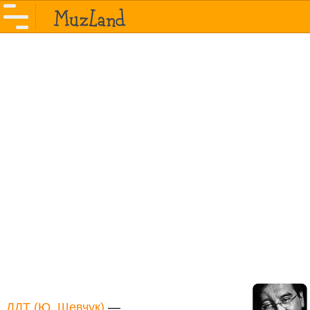
ДДТ (Ю. Шевчук)
—