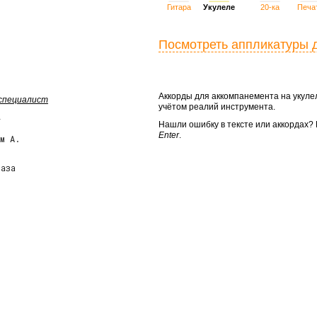
Гитара
Укулеле
20-ка
Печа
Посмотреть аппликатуры 
Аккорды для аккомпанемента на укул
 специалист
учётом реалий инструмента.
Нашли ошибку в тексте или аккордах
Enter
.
м А.
аза
