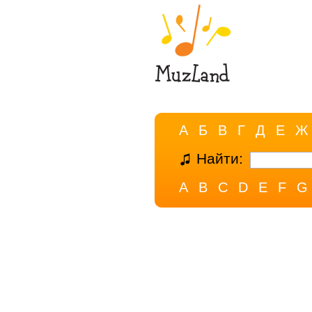
А
Б
В
Г
Д
Е
Ж
Найти:
A
B
C
D
E
F
G