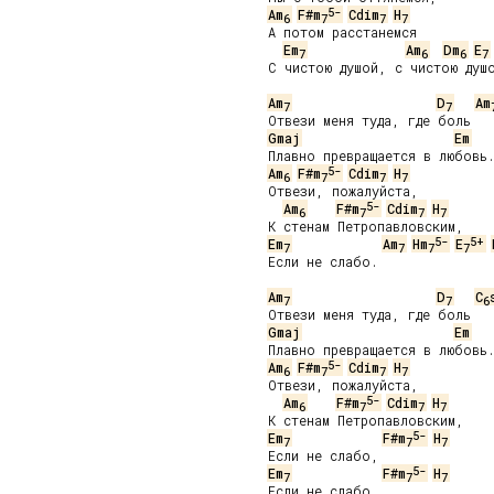
5-
Am
F#m
Cdim
H
6
7
7
7
   А потом расстанемся

Em
Am
Dm
E
7
6
6
7
   С чистою душой, с чистою душо
Am
D
Am
7
7
   Отвези меня туда, где боль

Gmaj
Em
   Плавно превращается в любовь.
5-
Am
F#m
Cdim
H
6
7
7
7
   Отвези, пожалуйста,

5-
Am
F#m
Cdim
H
6
7
7
7
   К стенам Петропавловским,

5-
5+
Em
Am
Hm
E
7
7
7
7
   Если не слабо.

Am
D
C
7
7
6
   Отвези меня туда, где боль

Gmaj
Em
   Плавно превращается в любовь.
5-
Am
F#m
Cdim
H
6
7
7
7
   Отвези, пожалуйста,

5-
Am
F#m
Cdim
H
6
7
7
7
   К стенам Петропавловским,

5-
Em
F#m
H
7
7
7
   Если не слабо,

5-
Em
F#m
H
7
7
7
   Если не слабо,
