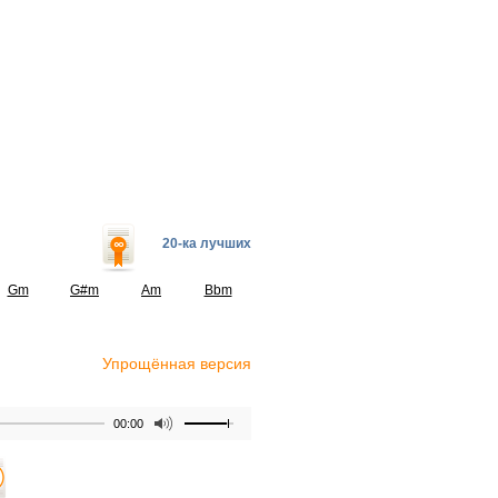
20-ка лучших
Gm
G#m
Am
Bbm
Упрощённая версия
00:00