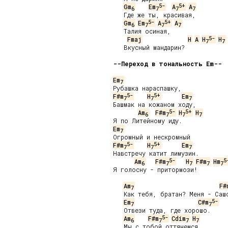
5-
5+
Gm
Em
A
A
6
7
7
7
   Где же ты, красивая,

5-
5+
Gm
Em
A
A
6
7
7
7
   Талия осиная,

5-
Fmaj
H
A
H
H
7
7
   Вкусный мандарин?

--Переход в тональность Em--
Em
7
5-
5+
F#m
H
Em
7
7
7
Башмак на кожаном ходу,

5-
5+
Am
F#m
H
H
6
7
7
7
Em
7
5-
5+
F#m
H
Em
7
7
7
Навстречу катит лимузин.

5-
5
Am
F#m
H
F#m
Hm
6
7
7
7
7
Я голосну - притормози!

Am
F#
7
   Как тебя, братан? Меня - Сашо
5-
Em
C#m
7
7
   Отвези туда, где хорошо.

5-
Am
F#m
Cdim
H
6
7
7
7
   Мы с тобой оттянемся,
