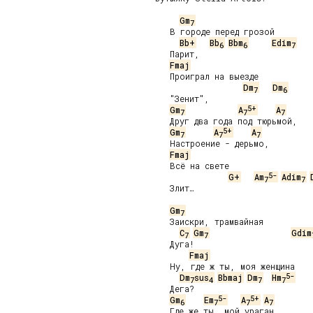
Gm
7
   В городе перед грозой

Bb+
Bb
Bbm
Edim
6
6
7
   Парит,

Fmaj
   Проиграл на выезде

Dm
Dm
7
6
   "Зенит",

5+
Gm
A
A
7
7
7
   Друг два года под тюрьмой,

5+
Gm
A
A
7
7
7
   Настроение - дерьмо,

Fmaj
   Всё на свете

5-
G+
Am
Adim
7
7
   Злит…

Gm
7
   Заискри, трамвайная

C
Gm
Gdim
7
7
   Дуга!

Fmaj
   Ну, где ж ты, моя женщина

5-
Dm
sus
Bbmaj
Dm
Hm
7
4
7
7
   Дега?

5-
5+
Gm
Em
A
A
6
7
7
7
   Где же ты, мой ураган,
