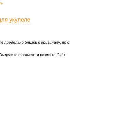
ть
для укулеле
еле
предельно близки к оригиналу
, но с
? Выделите фрагмент и нажмите
Ctrl +