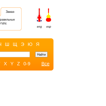
Заказ
правильные
туру,
eng
esp
Ч
Ш
Щ
Э
Ю
Я
W
X
Y
Z
0-9
Все