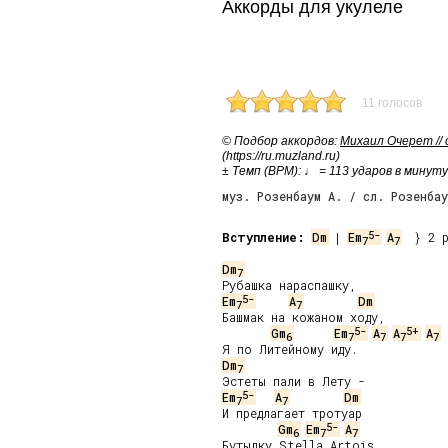
Аккорды для укулеле
11 голосов
© Подбор аккордов:
Михаил Очерет //
(https://ru.muzland.ru)
± Темп (BPM): ♩ = 113 ударов в минуту
муз. Розенбаум А. / сл. Розенбау
5-
Вступление:
Dm
 | 
Em
A
  } 2 р
7
7
Dm
7
5-
Em
A
Dm
7
7
Башмак на кожаном ходу,

5-
5+
Gm
Em
A
A
A
6
7
7
7
7
Dm
7
5-
Em
A
Dm
7
7
И предлагает тротуар

5-
Gm
Em
A
6
7
7
Бутылку Stella Artois. 
