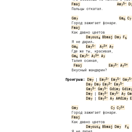
5-
Fmaj
Am
D
7
   Пальцы откатал.

Gm
Gm
C
7
6
7
   Город зажигает фонари.

Fmaj
   Как давно цветов

Dm
sus
Bbmaj
Dm
F
7
4
7
6
   Я не дарил…

5-
5+
Gm
Em
A
A
6
7
7
7
   Где же ты, красивая,

5-
5+
Gm
Em
A
A
6
7
7
7
   Талия осиная,

5-
5+
Fmaj
Em
A
7
7
   Вкусный мандарин?

5-
5-
5
Проигрыш:
Dm
 | 
Em
Em
Gm
7
7
7
7
5-
5-
Dm
Dm
Em
Em
7
7
7
7
5-
5-
Gm
Gm
Gdim
Gdim
7
7
7
5-
5-
Dm
 | 
Em
Em
A
Gm
7
7
7
7
5-
Dm
 | 
Em
A
A#dim
E
7
7
7
7
5+
Gm
C
C
7
7
7
   Город зажигает фонари.

Fmaj
   Как давно цветов

Dm
sus
Bbmaj
Dm
F
7
4
7
6
   Я не дарил…
