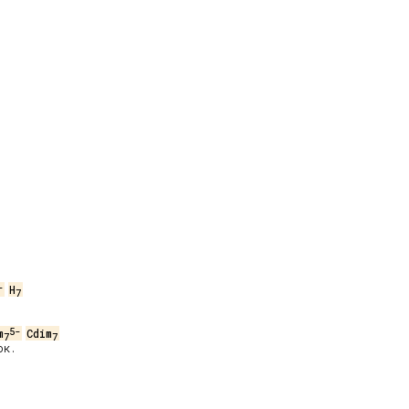
-
H
7
5-
m
Cdim
7
7
к.
