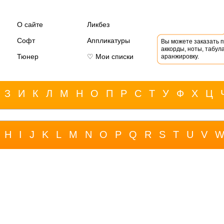
О сайте
Ликбез
Софт
Аппликатуры
Вы можете заказать 
аккорды, ноты, табула
Тюнер
♡ Мои списки
аранжировку.
З
И
К
Л
М
Н
О
П
Р
С
Т
У
Ф
Х
Ц
H
I
J
K
L
M
N
O
P
Q
R
S
T
U
V