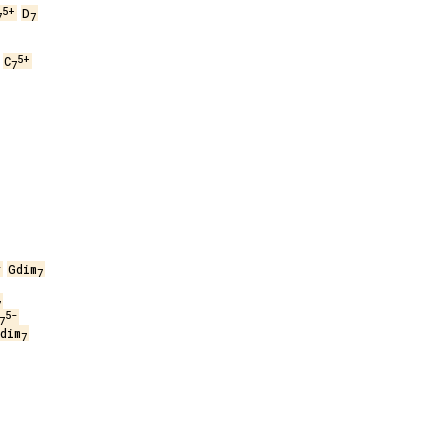
5+
D
7
7
5+
C
7
-
Gdim
7
7
5-
7
dim
7