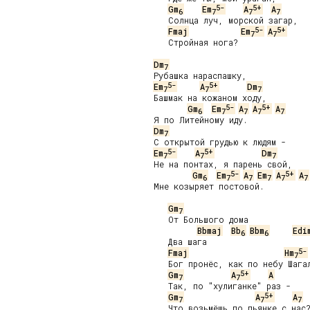
5-
5+
Gm
Em
A
A
6
7
7
7
   Солнца луч, морской загар,

5-
5+
Fmaj
Em
A
7
7
   Стройная нога?

Dm
7
5-
5+
Em
A
Dm
7
7
7
Башмак на кожаном ходу,

5-
5+
Gm
Em
A
A
A
6
7
7
7
7
Dm
7
5-
5+
Em
A
Dm
7
7
7
Не на понтах, я парень свой,

5-
5+
Gm
Em
A
Em
A
A
6
7
7
7
7
7
Мне козыряет постовой.

Gm
7
   От Большого дома

Bbmaj
Bb
Bbm
Edi
6
6
   Два шага

5-
Fmaj
Hm
7
   Бог пронёс, как по небу Шагал
5+
Gm
A
A
7
7
   Так, по "хулиганке" раз -

5+
Gm
A
A
7
7
7
   Что возьмёшь по пьянке с нас?