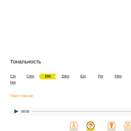
Тональность
Cm
C#m
Dm
D#m
Em
Fm
F#m
Hm
Текст песни
00:00