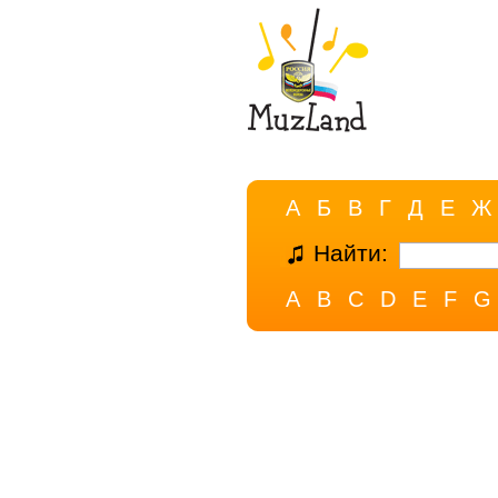
А
Б
В
Г
Д
Е
Ж
Найти:
A
B
C
D
E
F
G