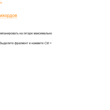
ть
аккордов
ккомпанировать на гитаре максимально
? Выделите фрагмент и нажмите
Ctrl +