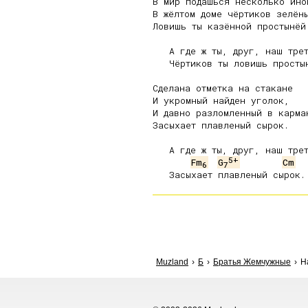
В мир подашься несколько иной
В жёлтом доме чёртиков зелёны
Ловишь ты казённой простынёй.
   А где ж ты, друг, наш трет
   Чёртиков ты ловишь простын
Сделана отметка на стакане

И укромный найден уголок,

И давно разломленный в карман
Засыхает плавленый сырок.

   А где ж ты, друг, наш трет
5+
Fm
G
Cm
6
7
Muzland
Б
Братья Жемчужные
Н