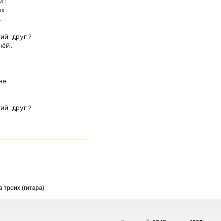
:

х



ий друг?

ёй.

е

ий друг?

а троих (гитара)