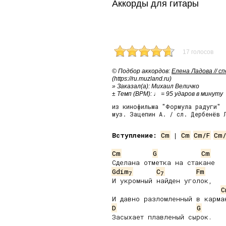
Аккорды для гитары
17 голосов
© Подбор аккордов:
Елена Ладова // с
(https://ru.muzland.ru)
» Заказал(а): Михаил Величко
± Темп (BPM): ♩ = 95 ударов в минуту
из кинофильма "Формула радуги"
муз. Зацепин А. / сл. Дербенёв 
Вступление:
Cm
 | 
Cm
Cm/F
Cm
Cm
G
Cm
Gdim
C
Fm
7
7
И укромный найден уголок,

C
D
G
Засыхает плавленый сырок.
