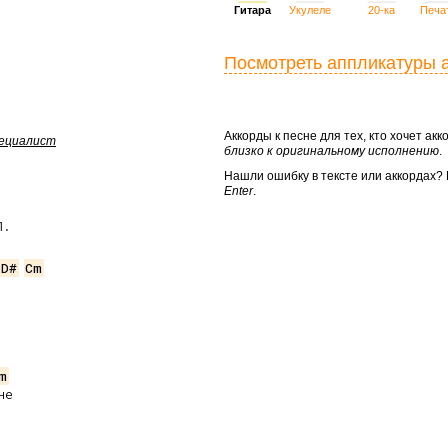
Гитара
Укулеле
20-ка
Печа
Посмотреть аппликатуры 
Аккорды к песне для тех, кто хочет а
пециалист
близко к оригинальному исполнению
.
Нашли ошибку в тексте или аккордах
Enter
.
Л.
/D#
Cm
m