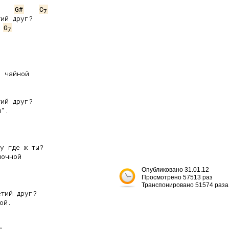
G#
C
7
ий друг?

G
7
 чайной

ий друг?

".

у где ж ты?

очной

Опубликовано 31.01.12
Просмотрено 57513 раз
Транспонировано 51574 раза
тий друг?

й.
