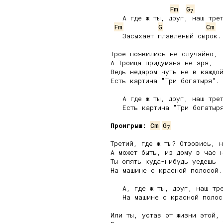
Fm
G
7
   А где ж ты, друг, наш трет
Fm
G
Cm
   Засыхает плавленый сырок.

Трое появились не случайно,

А Троица придумана не зря,

Ведь недаром чуть не в каждой
Есть картина "Три богатыря".

   А где ж ты, друг, наш трет
   Есть картина "Три богатыря
Проигрыш:
Cm
G
7
Третий, где ж ты? Отзовись, н
А может быть, из дому в час н
Ты опять куда-нибудь уедешь

На машине с красной полосой.

   А, где ж ты, друг, наш тре
   На машине с красной полосо
Или ты, устав от жизни этой,
