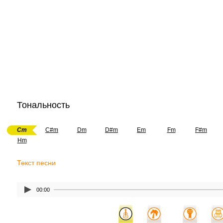
Тональность
Cm
C#m
Dm
D#m
Em
Fm
F#m
Hm
Текст песни
00:00