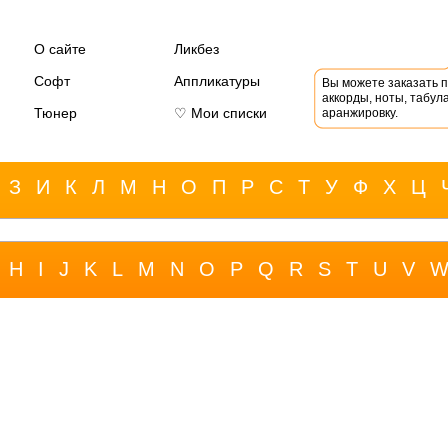
О сайте
Ликбез
Софт
Аппликатуры
Вы можете заказать 
аккорды, ноты, табула
Тюнер
♡ Мои списки
аранжировку.
З
И
К
Л
М
Н
О
П
Р
С
Т
У
Ф
Х
Ц
H
I
J
K
L
M
N
O
P
Q
R
S
T
U
V