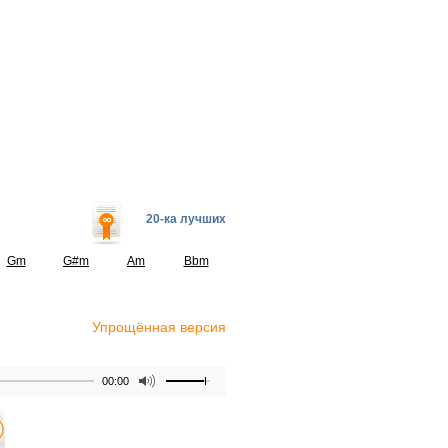
20-ка лучших
Gm
G#m
Am
Bbm
Упрощённая версия
00:00