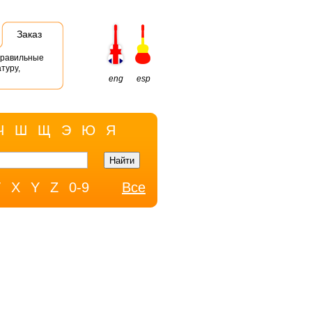
Заказ
правильные
туру,
eng
esp
Ч
Ш
Щ
Э
Ю
Я
W
X
Y
Z
0-9
Все