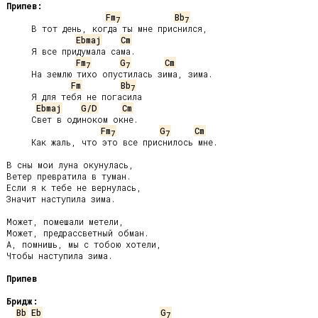
Припев:
Fm
Bb
7
7
     В тот день, когда ты мне приснился,

Ebmaj
Cm
     Я все придумала сама.

Fm
G
Cm
7
7
     Hа землю тихо опустилась зима, зима.

Fm
Bb
7
     Я для тебя не погасила

Ebmaj
G/D
Cm
     Свет в одиноком окне.

Fm
G
Cm
7
7
     Как жаль, что это все приснилось мне.

В сны мои луна окунулась,

Ветер превратила в туман.

Если я к тебе не вернулась,

Значит наступила зима.

Может, помешали метели,

Может, предрассветный обман.

А, помнишь, мы с тобою хотели,

Чтобы наступила зима.

Припев
Бридж:
Bb
Eb
G
7