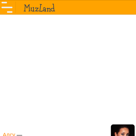
Алсу
—