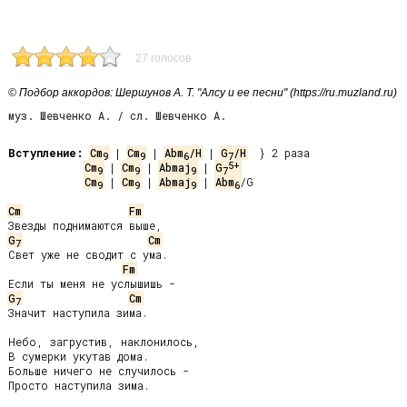
27 голосов
© Подбор аккордов: Шершунов А. Т. "Алсу и ее песни" (https://ru.muzland.ru)
муз. Шевченко А. / сл. Шевченко А.
Вступление:
Cm
 | 
Cm
 | 
Abm
/H
 | 
G
/H
9
9
6
7
5+
Cm
 | 
Cm
 | 
Abmaj
 | 
G
9
9
9
7
Cm
 | 
Cm
 | 
Abmaj
 | 
Abm
/G

9
9
9
6
Cm
Fm
G
Cm
7
Свет уже не сводит с ума.

Fm
G
Cm
7
Значит наступила зима.

Hебо, загрустив, наклонилось,

В сумерки укутав дома.

Больше ничего не случилось -

Просто наступила зима.
