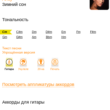
Зимний сон
Тональность
Cm
C#m
Dm
D#m
Em
Fm
F#m
Gm
G#m
Am
Bbm
Hm
Текст песни
Упрощённая версия
Гитара
Укулеле
20-ка
Печать
Посмотреть аппликатуры аккордов
Аккорды для гитары