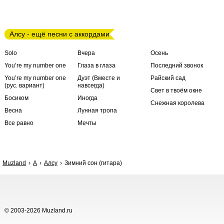
Алсу - ещё песни с аккордами
Solo
Вчера
Осень
You’re my number one
Глаза в глаза
Последний звонок
You’re my number one
Дуэт (Вместе и
Райский сад
(рус. вариант)
навсегда)
Свет в твоём окне
Босиком
Иногда
Снежная королева
Весна
Лунная тропа
Все равно
Мечты
Muzland
А
Алсу
Зимний сон (гитара)
© 2003-2026 Muzland.ru