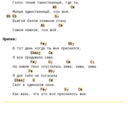
     Голос тихий таинственный, где ты,

Ab
Cm
     Милый единственный, сон мой...

Bb
Eb
G
7
     Вьюгой белою снежною стану

Ab
Cm
     Самою нежною, сон мой...

Припев:
Fm
Bb
7
7
     В тот день когда ты мне приснился,

Ebmaj
Cm
     Я все придумала сама.

Fm
G
Cm
C
7
7
7
     Hа землю тихо опустилась зима, зима, зима.

Fm
Bb
7
     Я для тебя не погасила

Ebmaj
G
Cm
     Свет в одиноком окне.

Fm
G
Cm
7
7