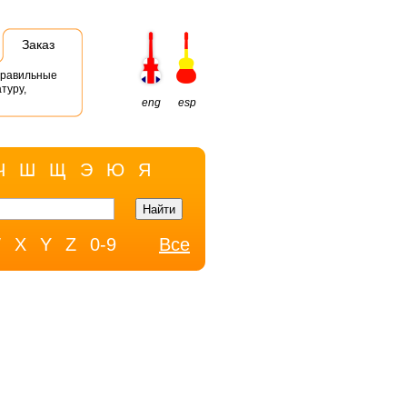
Заказ
правильные
туру,
eng
esp
Ч
Ш
Щ
Э
Ю
Я
W
X
Y
Z
0-9
Все