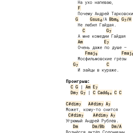
     На ухо напеваю,

F
     Почему Андрей Тарковски
G
Gsus
/A 
Bbm
G
/H
4
6
7
     Не любил Гайдая.

C
G
7
     А мне комедии Гайдая

Am
E
7
     Очень даже по душе –

Fmaj
Fmaj
9
     Мосфильмовские грёзы

G
C
7
     И зайцы в кураже.

Проигрыш:
C
G
 | 
Am
E
7
Dm
G
 | 
C
Cadd
C
C
7
7
9+
C#dim
A#dim
A
7
7
7
Может, кому-то снится

C#dim
A#dim
A
7
7
7
Угрюмый Андрей Рублёв.

Dm
Dm/Bb
Dm/A
Вознёсся актёр Солоницын,
