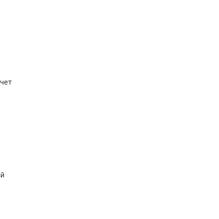
чет

й
