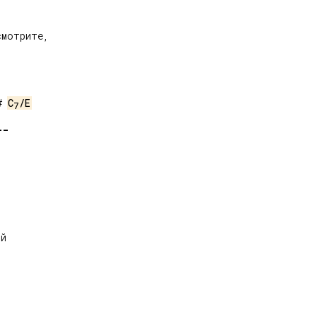
мотрите,

# 
C
/E
7
--
й
