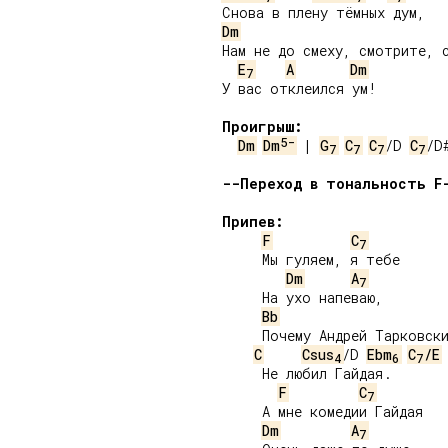
Dm
Нам не до смеху, смотрите, с
E
A
Dm
7
У вас отклеился ум!

Проигрыш:
5-
Dm
Dm
 | 
G
C
C
/D 
C
/D
7
7
7
7
--Переход в тональность F
Припев:
F
C
7
     Мы гуляем, я тебе

Dm
A
7
     На ухо напеваю,

Bb
     Почему Андрей Тарковски
C
Csus
/D 
Ebm
C
/E
4
6
7
     Не любил Гайдая.

F
C
7
     А мне комедии Гайдая

Dm
A
7