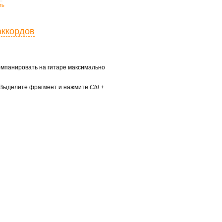
ть
аккордов
ккомпанировать на гитаре максимально
? Выделите фрагмент и нажмите
Ctrl +