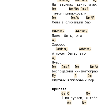
7
7
7
Dm
Dm/Bb
Dm/A
Dm
Dm/A
Dm/F
Сели в ближайший бар.

C#dim
A#dim
7
7
A
7
Хоррор,

C#dim
A#dim
7
7
A
7
Dm
Dm/A
Dm
Dm/A
E
A
Dm
7
Спутник влюблённых пар.

Припев:
G
C
G
7
7
     А мы гуляем, я тебе

Am
E
7