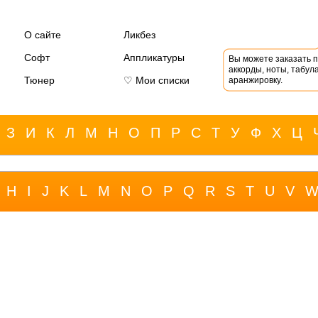
О сайте
Ликбез
Софт
Аппликатуры
Вы можете заказать 
аккорды, ноты, табула
Тюнер
♡ Мои списки
аранжировку.
З
И
К
Л
М
Н
О
П
Р
С
Т
У
Ф
Х
Ц
H
I
J
K
L
M
N
O
P
Q
R
S
T
U
V