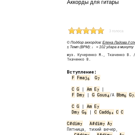
Аккорды для гитары
3 голоса
© Подбор аккордов:
Елена Ладова // с
± Темп (BPM): ♩ = 102 удара в минуту
муз. Кучеренко М., Ткаченко В. 
Ткаченко В.
Вступление:
F
Fmaj
G
6
7
C
G
 | 
Am
E
7
F
Dm
 | 
G
Gsus
/A 
Bbm
G
7
4
6
7
C
G
 | 
Am
E
7
Dm
G
 | 
C
Cadd
C
C
7
9
9+
C#dim
A#dim
A
7
7
7
Пятница, тихий вечер,

C#dim
A#dim
A