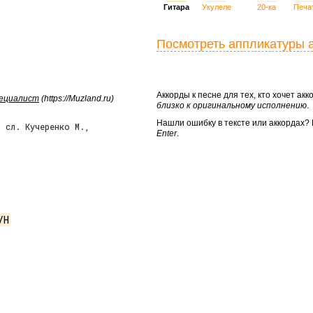
Гитара
Укулеле
20-ка
Печа
Посмотреть аппликатуры 
Аккорды к песне для тех, кто хочет а
пециалист
(https://Muzland.ru)
близко к оригинальному исполнению
.
Нашли ошибку в тексте или аккордах
/ сл. Кучеренко М.,
Enter
.
/H