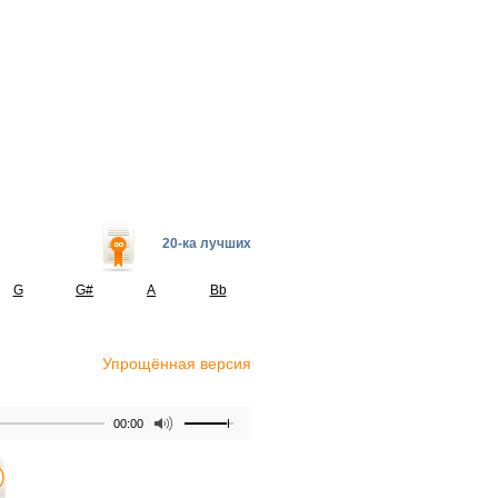
20-ка лучших
G
G#
A
Bb
Упрощённая версия
00:00