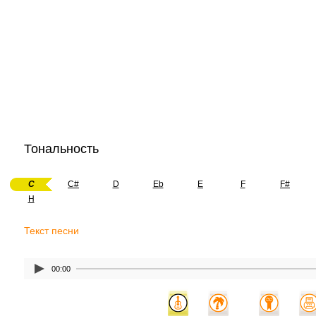
Тональность
C
C#
D
Eb
E
F
F#
H
Текст песни
00:00