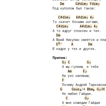
Dm
G#dim
Fdim
7
7
Под куполом был таков:

C#dim
A#dim
A
7
7
7
То скачет босыми ногами,

C#dim
A#dim
A
7
7
7
А то вдруг спокоен и тих.

Dm
А Юрий Никулин смеётся и пла
9-
E
A
Dm
В кадре у тех и других.

Припев:
G
C
G
7
7
     А мы гуляем, я тебе

Am
E
7
     На ухо напеваю,

F
     Почему Андрей Тарковски
G
Gsus
/A 
Bbm
G
/H
4
6
7
     Не любил Гайдая.

C
G
7
     А мне комедии Гайдая
