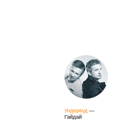
Ундервуд
—
Гайдай