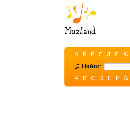
А
Б
В
Г
Д
Е
Ж
Найти:
A
B
C
D
E
F
G