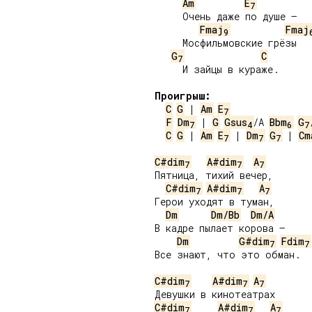
Am
E
7
     Очень даже по душе –

Fmaj
Fmaj
9
     Мосфильмовские грёзы

G
C
7
     И зайцы в кураже.

Проигрыш:
C
G
 | 
Am
E
7
F
Dm
 | 
G
Gsus
/A 
Bbm
G
7
4
6
7
C
G
 | 
Am
E
 | 
Dm
G
 | 
Cm
7
7
7
C#dim
A#dim
A
7
7
7
Пятница, тихий вечер,

C#dim
A#dim
A
7
7
7
Герои уходят в туман,

Dm
Dm/Bb
Dm/A
В кадре пылает корова –

Dm
G#dim
Fdim
7
7
Все знают, что это обман.

C#dim
A#dim
A
7
7
7
C#dim
A#dim
A
7
7
7