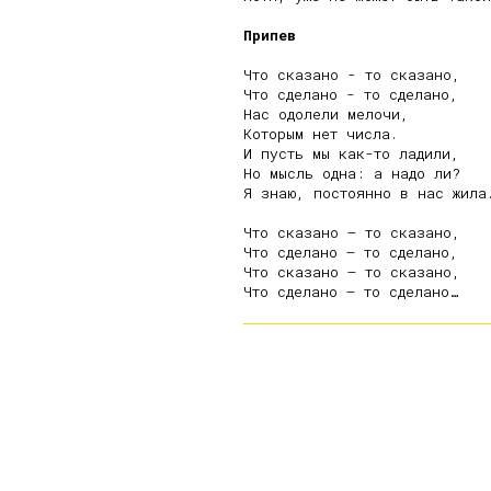
Припев
Что сказано - то сказано,

Что сделано - то сделано,

Нас одолели мелочи,

Которым нет числа.

И пусть мы как-то ладили,

Но мысль одна: а надо ли?

Я знаю, постоянно в нас жила.
Что сказано – то сказано,

Что сделано – то сделано,

Что сказано – то сказано,
