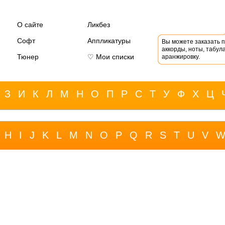
О сайте
Ликбез
Софт
Аппликатуры
Вы можете заказать 
аккорды, ноты, табула
Тюнер
♡ Мои списки
аранжировку.
З
И
К
Л
М
Н
О
П
Р
С
Т
У
Ф
Х
Ц
H
I
J
K
L
M
N
O
P
Q
R
S
T
U
V