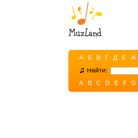
А
Б
В
Г
Д
Е
Ж
Найти:
A
B
C
D
E
F
G