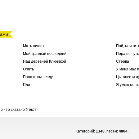
дами
Мать пишет...
Пой, моя гит
Мой трамвай последний
Пора по чуть
Над деревней Клюевкой
Стерва
Опять
У меня мал 
Папа к подъезду...
Цыганская д
Плот
Я умею мечт
о - то сказано (текст)
Категорий:
1348
, песен:
4804
.