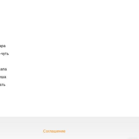
ара
-чуть
папа
уша
ать
Соглашение