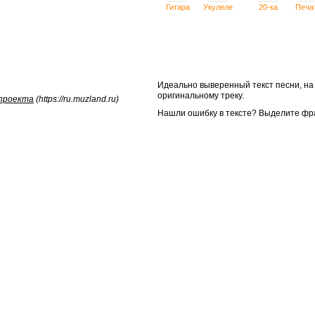
Гитара
Укулеле
20-ка
Печа
Идеально выверенный текст песни, н
оригинальному треку.
 проекта
(https://ru.muzland.ru)
Нашли ошибку в тексте? Выделите фр