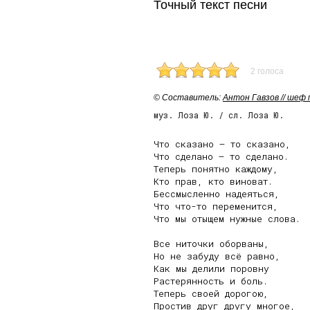
Точный текст песни
2 голоса
© Cоставитель:
Антон Гавзов // шеф
муз. Лоза Ю. / сл. Лоза Ю.
Что сказано – то сказано,

Что сделано – то сделано.

Теперь понятно каждому,

Кто прав, кто виноват.

Бессмысленно надеяться,

Что что-то переменится,

Что мы отыщем нужные слова.

Все ниточки оборваны,

Но не забуду всё равно,

Как мы делили поровну

Растерянность и боль.

Теперь своей дорогою,

Простив друг другу многое,
