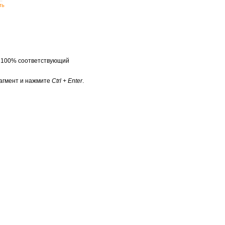
ть
а 100% соответствующий
агмент и нажмите
Ctrl + Enter
.