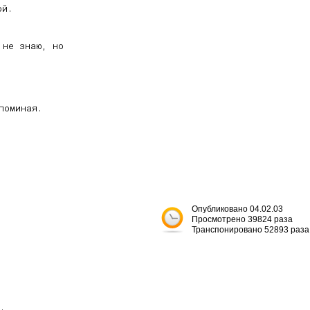
й.

не знаю, но

оминая.

Опубликовано 04.02.03
Просмотрено 39824 раза
Транспонировано 52893 раза

