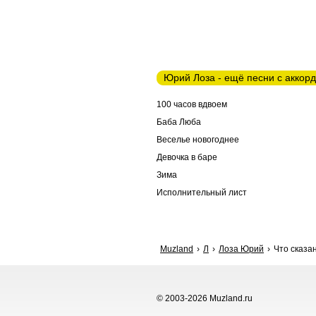
Юрий Лоза - ещё песни с аккор
100 часов вдвоем
Баба Люба
Веселье новогоднее
Девочка в баре
Зима
Исполнительный лист
Muzland
Л
Лоза Юрий
Что сказан
© 2003-2026 Muzland.ru