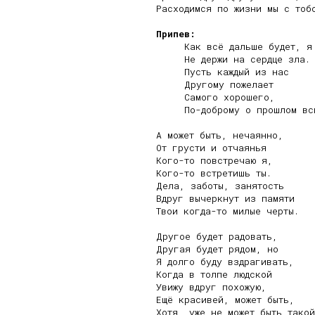
Расходимся по жизни мы с тобо
Припев:
     Как всё дальше будет, я 
     Не держи на сердце зла.

     Пусть каждый из нас

     Другому пожелает

     Самого хорошего,

     По-доброму о прошлом всп
А может быть, нечаянно,

От грусти и отчаянья

Кого-то повстречаю я,

Кого-то встретишь ты.

Дела, заботы, занятость

Вдруг вычеркнут из памяти

Твои когда-то милые черты.

Другое будет радовать,

Другая будет рядом, но

Я долго буду вздрагивать,

Когда в толпе людской

Увижу вдруг похожую,

Ещё красивей, может быть,

Хотя, уже не может быть такой.