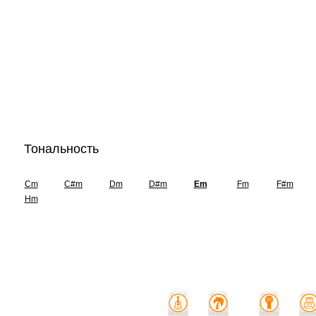
Тональность
Cm
C#m
Dm
D#m
Em
Fm
F#m
Hm