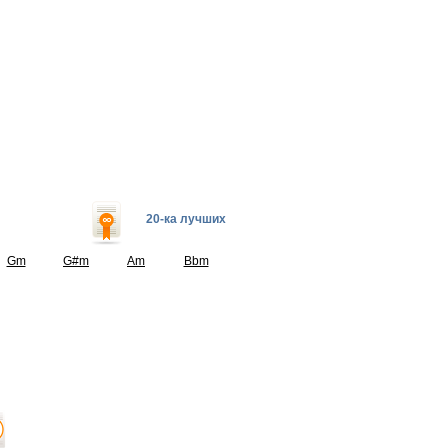
20-ка лучших
Gm
G#m
Am
Bbm