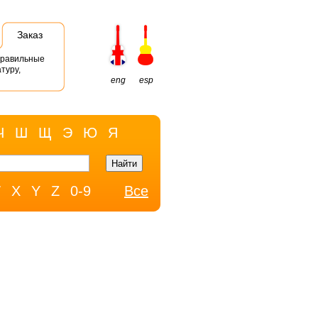
Заказ
правильные
туру,
eng
esp
Ч
Ш
Щ
Э
Ю
Я
W
X
Y
Z
0-9
Все