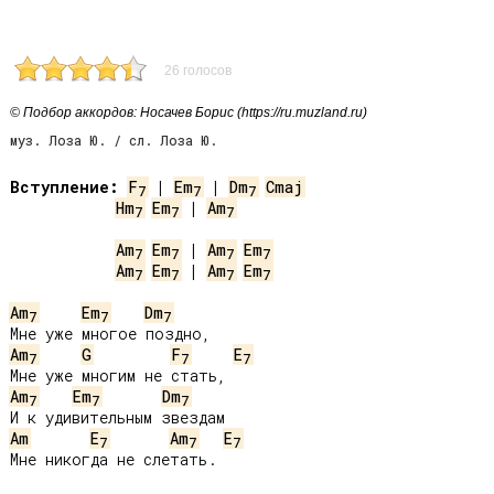
26 голосов
© Подбор аккордов: Носачев Борис (https://ru.muzland.ru)
муз. Лоза Ю. / сл. Лоза Ю.
Вступление:
F
 | 
Em
 | 
Dm
Cmaj
7
7
7
Hm
Em
 | 
Am
7
7
7
Am
Em
 | 
Am
Em
7
7
7
7
Am
Em
 | 
Am
Em
7
7
7
7
Am
Em
Dm
7
7
7
Am
G
F
E
7
7
7
Am
Em
Dm
7
7
7
Am
E
Am
E
7
7
7
Мне никогда не слетать.
