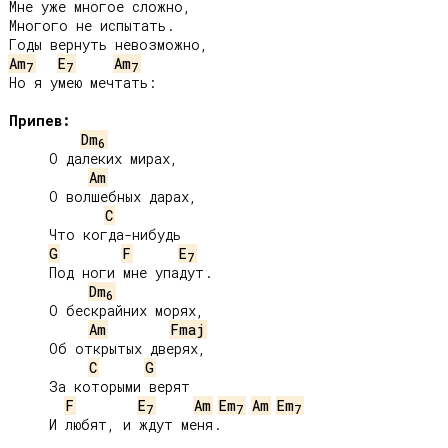
Мне уже многое сложно,

Многого не испытать.

Am
E
Am
7
7
7
Но я умею мечтать:

Припев:
Dm
6
     О далеких мирах,

Am
     О волшебных дарах,

C
     Что когда-нибудь

G
F
E
7
     Под ноги мне упадут.

Dm
6
     О бескрайних морях,

Am
Fmaj
     Об открытых дверях,

C
G
     За которыми верят

F
E
Am
Em
Am
Em
7
7
7
     И любят, и ждут меня.
