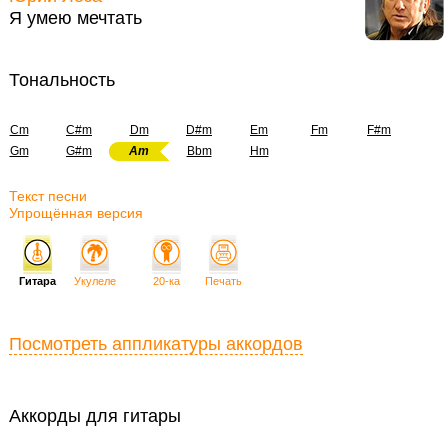
Я умею мечтать
Тональность
Cm
C#m
Dm
D#m
Em
Fm
F#m
Gm
G#m
Am
Bbm
Hm
Текст песни
Упрощённая версия
Гитара
Укулеле
20-ка
Печать
Посмотреть аппликатуры аккордов
Аккорды для гитары