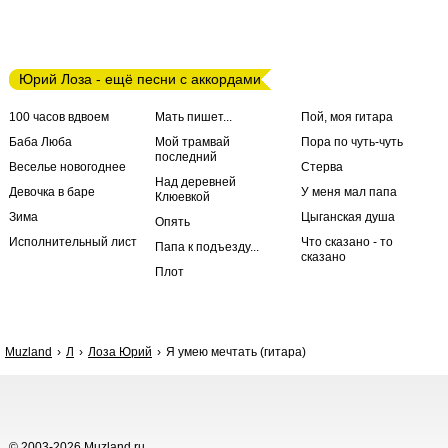
Юрий Лоза - ещё песни с аккордами
100 часов вдвоем
Мать пишет...
Пой, моя гитара
Баба Люба
Мой трамвай
Пора по чуть-чуть
последний
Веселье новогоднее
Стерва
Над деревней
Девочка в баре
У меня мал папа
Клюевкой
Зима
Цыганская душа
Опять
Исполнительный лист
Что сказано - то
Папа к подъезду...
сказано
Плот
Muzland
Л
Лоза Юрий
Я умею мечтать (гитара)
© 2003-2026 Muzland.ru