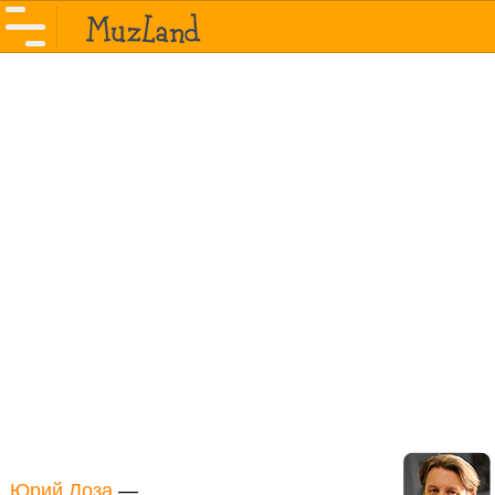
Юрий Лоза
—