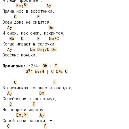
А люди пробегают,

5-
Em
A
7
7
Пряча нос в воротники.

C
F
Всем дома не сидится,

A
Dm
7
И смех, как снег, искрится,

Bb
C
F
Gm/C
Когда играют в салочки

A
Dm
Dm
/C
Dm
7
7
Весёлые коньки.

Проигрыш:
 :2/4: 
Bb
 | 
F
9-
G
E
/H
 | 
C
C/E
C
7
C
F
В снежинках, словно в звёздах,

A
Dm
7
Серебряным стал воздух,

C
F
Но вопреки морозу,

5-
Em
A
7
7
Своей лени вопреки, –

C
F