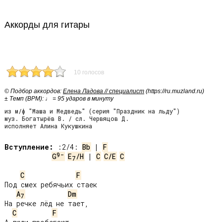
Аккорды для гитары
10 голосов
© Подбор аккордов:
Елена Ладова // специалист
(https://ru.muzland.ru)
± Темп (BPM): ♩ = 95 ударов в минуту
из м/ф "Маша и Медведь" (серия "Праздник на льду")
муз. Богатырёв В. / сл. Червяцов Д.
исполняет Алина Кукушкина
Вступление:
 :2/4: 
Bb
 | 
F
9-
G
E
/H
 | 
C
C/E
C
7
C
F
Под смех ребячьих стаек

A
Dm
7
На речке лёд не тает,

C
F