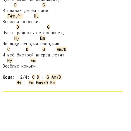
D
G
В глазах детей сияют

5-
F#m
H
7
7
Веселья огоньки.

D
G
Пусть радость не погаснет,

H
Em
7
На льду сегодня праздник.

C
D
G
Am/D
И всё быстрей вперёд летят

H
Em
7
Весёлые коньки.

Кода:
 :2/4: 
C
D
 | 
G
Am/D
H
 | 
Em
Em
/D
Em
7
7