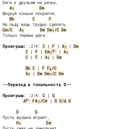
Беги к друзьям на речку,

A
Dm
7
Шнуруй коньки покрепче,

Bb
C
F
Gm/C
A
Dm
Dm
/C
Dm
7
7
Только первые шаги.

Проигрыш:
 :2/4: 
C
 | 
F
 | 
A
 | 
Dm
7
5-
C
 | 
F
 | 
Em
 | 
A
7
7
C
 | 
F
 | 
A
 | 
Dm
7
Bb
C
 | 
F
F
/C
6
A
 | 
Dm
Dm
/C
Dm
7
7
--Переход в тональность D--
Проигрыш
: :2/4: 
C
 | 
G
9-
A
F#
/C#
 | 
D
D/A
D
7
D
G
Пусть музыка играет,

H
Em
7
Пусть смех не замолкает,
