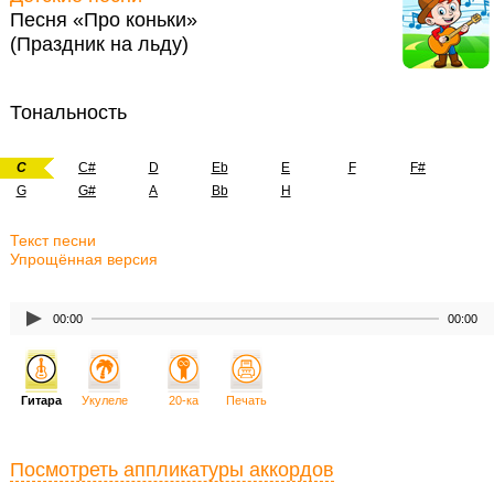
Песня «Про коньки»
(Праздник на льду)
Тональность
C
C#
D
Eb
E
F
F#
G
G#
A
Bb
H
Текст песни
Упрощённая версия
00:00
00:00
Гитара
Укулеле
20-ка
Печать
Посмотреть аппликатуры аккордов