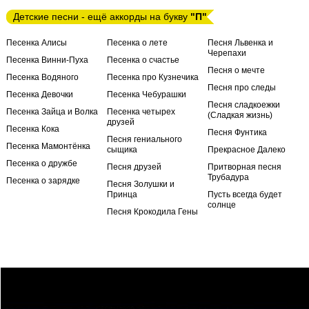
Детские песни - ещё аккорды на букву
"П"
Песенка Алисы
Песенка о лете
Песня Львенка и
Черепахи
Песенка Винни-Пуха
Песенка о счастье
Песня о мечте
Песенка Водяного
Песенка про Кузнечика
Песня про следы
Песенка Девочки
Песенка Чебурашки
Песня сладкоежки
Песенка Зайца и Волка
Песенка четырех
(Сладкая жизнь)
друзей
Песенка Кока
Песня Фунтика
Песня гениального
Песенка Мамонтёнка
сыщика
Прекрасное Далеко
Песенка о дружбе
Песня друзей
Притворная песня
Трубадура
Песенка о зарядке
Песня Золушки и
Принца
Пусть всегда будет
солнце
Песня Крокодила Гены