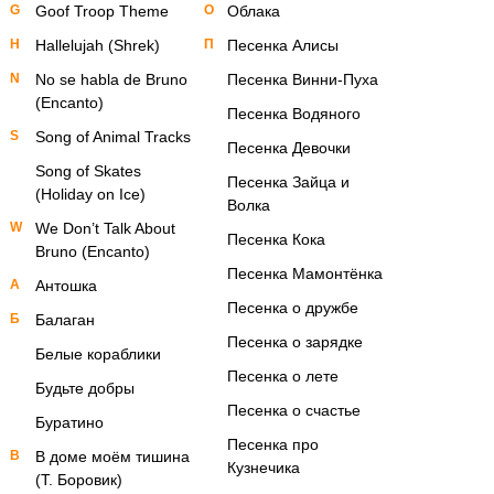
G
Goof Troop Theme
О
Облака
H
Hallelujah (Shrek)
П
Песенка Алисы
N
No se habla de Bruno
Песенка Винни-Пуха
(Encanto)
Песенка Водяного
S
Song of Animal Tracks
Песенка Девочки
Song of Skates
Песенка Зайца и
(Holiday on Ice)
Волка
W
We Don’t Talk About
Песенка Кока
Bruno (Encanto)
Песенка Мамонтёнка
А
Антошка
Песенка о дружбе
Б
Балаган
Песенка о зарядке
Белые кораблики
Песенка о лете
Будьте добры
Песенка о счастье
Буратино
Песенка про
В
В доме моём тишина
Кузнечика
(Т. Боровик)