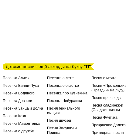
Детские песни - ещё аккорды на букву
"П"
Песенка Алисы
Песенка о лете
Песня о мечте
Песенка Винни-Пуха
Песенка о счастье
Песня «Про коньки»
(Праздник на льду)
Песенка Водяного
Песенка про Кузнечика
Песня про следы
Песенка Девочки
Песенка Чебурашки
Песня сладкоежки
Песенка Зайца и Волка
Песня гениального
(Сладкая жизнь)
сыщика
Песенка Кока
Песня Фунтика
Песня друзей
Песенка Мамонтёнка
Прекрасное Далеко
Песня Золушки и
Песенка о дружбе
Принца
Притворная песня