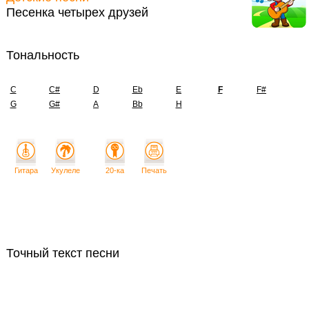
Песенка четырех друзей
Тональность
C
C#
D
Eb
E
F
F#
G
G#
A
Bb
H
Гитара
Укулеле
20-ка
Печать
Точный текст песни