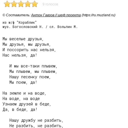
9 голосов
© Cоставитель:
Антон Гавзов // шеф проекта
(https://ru.muzland.ru)
из м/ф "Кораблик"
муз. Богословский Н. / сл. Вольпин М.
Мы веселые друзья,

Мы друзья, мы друзья,

И поссорить нас нельзя,

Нас нельзя, да!

   И мы все-таки плывем,

   Мы плывем, мы плывем,

   Нашу песенку поем,

   Мы поем, да!

На земле и на воде,

На воде, на воде

Узнаем друзей в беде,

Да, в беде, да!

   Нашу дружбу не разбить,

   Не разбить, не разбить,
