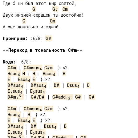
Где б ни был этот мир святой,

G
G
Cm
7
Двух жизней сердцем ты достойна!

G
Cm
А мне довольно и одной.

Проигрыш:
 :6/8: 
G#
--Переход в тональность C#m--
Кода:
C#m
 | 
C#msus
C#m
4
Hsus
H
 | 
H
 | 
Hsus
 | 
H
4
4
E
 | 
Esus
E
4
D#sus
 | 
D#sus
 | 
D#
 | 
Dsus
 | 
D
4
4
4
E
sus
 | 
E
sus
7
4
6
4
5-
D#m
 | 
G#/D#
 | 
G#add
G#
 | 
G#
7
13-
C#m
 | 
C#msus
C#m
4
Hsus
 | 
H
4
E
 | 
Esus
E
4
D#sus
 | 
D#
 | 
Dsus
 | 
D
4
4
E
sus
 | 
E
sus
7
4
6
4
5-
D#m
 | 
G#/D#
 | 
G#add
 | 
G#