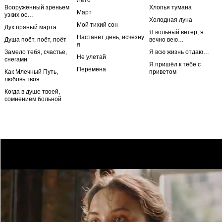
Лето
Вооружённый зреньем
Хлопья тумана
Март
узких ос…
Холодная луна
Мой тихий сон
Дух пряный марта
Я вольный ветер, я
Настанет день, исчезну
Душа поёт, поёт, поёт
вечно вею…
я
Замело тебя, счастье,
Я всю жизнь отдаю…
Не улетай
снегами
Я пришёл к тебе с
Перемена
Как Млечный Путь,
приветом
любовь твоя
Когда в душе твоей,
сомнением больной