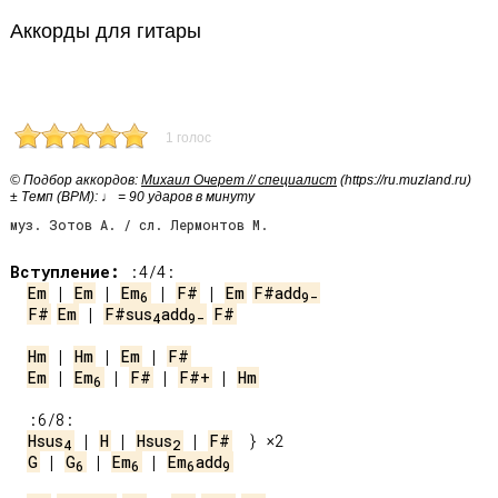
Аккорды для гитары
1 голос
© Подбор аккордов:
Михаил Очерет // специалист
(https://ru.muzland.ru)
± Темп (BPM): ♩ = 90 ударов в минуту
муз. Зотов А. / сл. Лермонтов М.
Вступление:
Em
 | 
Em
 | 
Em
 | 
F#
 | 
Em
F#add
6
9-
F#
Em
 | 
F#sus
add
F#
4
9-
Hm
 | 
Hm
 | 
Em
 | 
F#
Em
 | 
Em
 | 
F#
 | 
F#+
 | 
Hm
6
Hsus
 | 
H
 | 
Hsus
 | 
F#
4
2
G
 | 
G
 | 
Em
 | 
Em
add
6
6
6
9