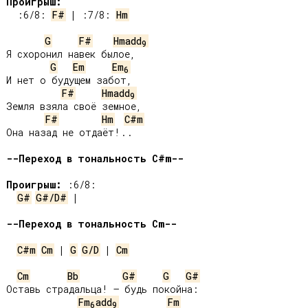
Проигрыш:
 :6/8: 
F#
 | :7/8: 
Hm
G
F#
Hmadd
9
Я схоронил навек былое,

G
Em
Em
6
И нет о будущем забот,

F#
Hmadd
9
Земля взяла своё земное,

F#
Hm
C#m
Она назад не отдаёт!..

--Переход в тональность C#m--
Проигрыш:
G#
G#/D#
 |

--Переход в тональность Cm--
C#m
Cm
 | 
G
G/D
 | 
Cm
Cm
Bb
G#
G
G#
Оставь страдальца! – будь покойна:

Fm
add
Fm
6
9