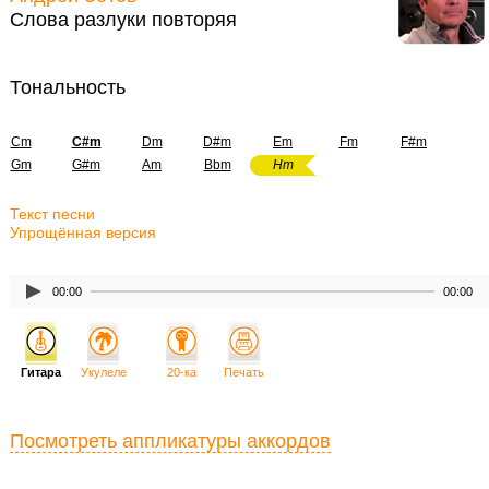
Слова разлуки повторяя
Тональность
Cm
C#m
Dm
D#m
Em
Fm
F#m
Gm
G#m
Am
Bbm
Hm
Текст песни
Упрощённая версия
00:00
00:00
Гитара
Укулеле
20-ка
Печать
Посмотреть аппликатуры аккордов