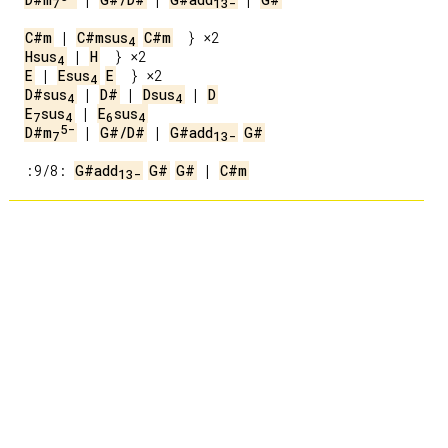
7
13-
C#m
 | 
C#msus
C#m
4
Hsus
 | 
H
4
E
 | 
Esus
E
4
D#sus
 | 
D#
 | 
Dsus
 | 
D
4
4
E
sus
 | 
E
sus
7
4
6
4
5-
D#m
 | 
G#/D#
 | 
G#add
G#
7
13-
 :9/8: 
G#add
G#
G#
 | 
C#m
13-