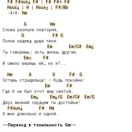
F#
F#sus
F#
 | 
F#
F#+
F#
4
Hsus
 | 
H
 | 
Hsus
 | 
F#/Bb
4
2
 :4/4: 
Hm
G
Hm
Слова разлуки повторяя,

G
F#
G
Полна надежд душа твоя;

Em
Em/C#
Em
6
Ты говоришь: есть жизнь другая,

Em
F#
7
И смело веришь ей… но я?..

Hm
A
G
F#
G
Оставь страдальца! – будь покойна:

Em
F#
Где б ни был этот мир святой,

Em
Em
/G
Em/C#
Em/G
6
6
Двух жизней сердцем ты достойна!

F#sus
F#
Hm
4
А мне довольно и одной.

--Переход в тональность Gm--