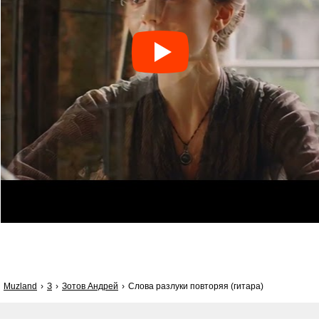
Muzland
З
Зотов Андрей
Слова разлуки повторяя (гитара)