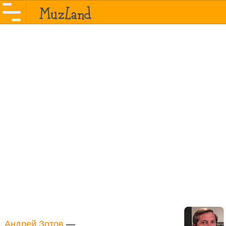
Андрей Зотов
—