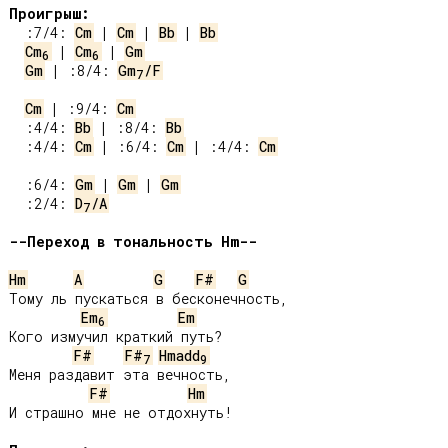
Проигрыш:
 :7/4: 
Cm
 | 
Cm
 | 
Bb
 | 
Bb
Cm
 | 
Cm
 | 
Gm
6
6
Gm
 | :8/4: 
Gm
/F
7
Cm
 | :9/4: 
Cm
 :4/4: 
Bb
 | :8/4: 
Bb
 :4/4: 
Cm
 | :6/4: 
Cm
 | :4/4: 
Cm
 :6/4: 
Gm
 | 
Gm
 | 
Gm
 :2/4: 
D
/A
7
--Переход в тональность Hm--
Hm
A
G
F#
G
Тому ль пускаться в бесконечность,

Em
Em
6
Кого измучил краткий путь?

F#
F#
Hmadd
7
9
Меня раздавит эта вечность,

F#
Hm
И страшно мне не отдохнуть!
