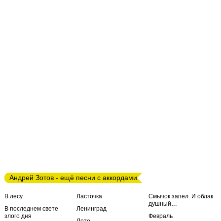
Андрей Зотов - ещё песни с аккордами
В лесу
Ласточка
Смычок запел. И облак
душный…
В последнем свете
Ленинград
злого дня
Февраль