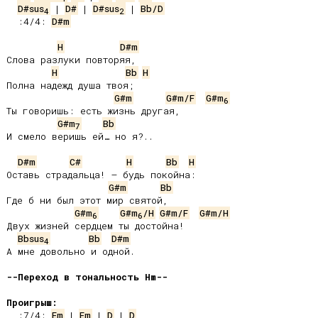
D#sus
 | 
D#
 | 
D#sus
 | 
Bb/D
4
2
 :4/4: 
D#m
H
D#m
Слова разлуки повторяя,

H
Bb
H
Полна надежд душа твоя;

G#m
G#m/F
G#m
6
Ты говоришь: есть жизнь другая,

G#m
Bb
7
И смело веришь ей… но я?..

D#m
C#
H
Bb
H
Оставь страдальца! – будь покойна:

G#m
Bb
Где б ни был этот мир святой,

G#m
G#m
/H
G#m/F
G#m/H
6
6
Двух жизней сердцем ты достойна!

Bbsus
Bb
D#m
4
А мне довольно и одной.

--Переход в тональность Hm--
Проигрыш:
 :7/4: 
Em
 | 
Em
 | 
D
 | 
D