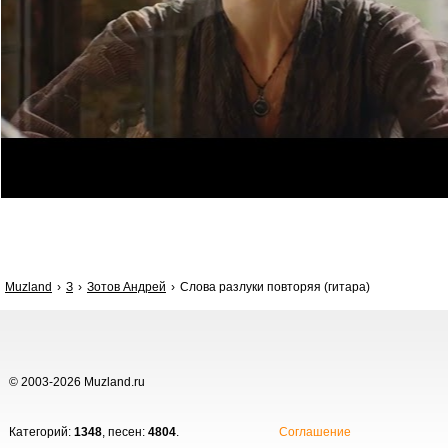
Muzland
З
Зотов Андрей
Слова разлуки повторяя (гитара)
© 2003-2026 Muzland.ru
Категорий:
1348
, песен:
4804
.
Соглашение