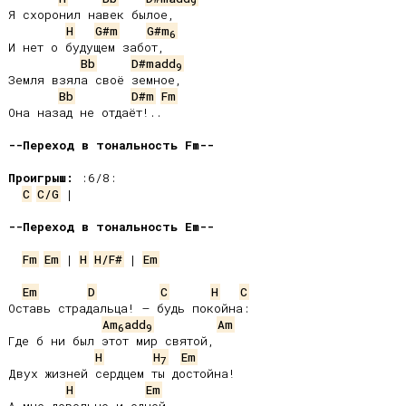
9
Я схоронил навек былое,

H
G#m
G#m
6
И нет о будущем забот,

Bb
D#madd
9
Земля взяла своё земное,

Bb
D#m
Fm
Она назад не отдаёт!..

--Переход в тональность Fm--
Проигрыш:
C
C/G
 |

--Переход в тональность Em--
Fm
Em
 | 
H
H/F#
 | 
Em
Em
D
C
H
C
Оставь страдальца! – будь покойна:

Am
add
Am
6
9
Где б ни был этот мир святой,

H
H
Em
7
Двух жизней сердцем ты достойна!

H
Em