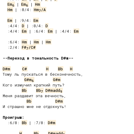
Em
 | 
Em
 | 
Hm
6
6
Hm
 | :8/4: 
Hm
/A
7
Em
 | :9/4: 
Em
 :4/4: 
D
 | :8/4: 
D
 :4/4: 
Em
 | :6/4: 
Em
 | :4/4: 
Em
 :6/4: 
Hm
 | 
Hm
 | 
Hm
 :2/4: 
F#
/C#
7
--Переход в тональность D#m--
D#m
C#
H
Bb
H
Тому ль пускаться в бесконечность,

G#m
G#m
6
Кого измучил краткий путь?

Bb
Bb
D#madd
7
9
Меня раздавит эта вечность,

Bb
D#m
И страшно мне не отдохнуть!

Проигрыш:
 :6/8: 
Bb
 | :7/8: 
D#m
H
Bb
D#madd