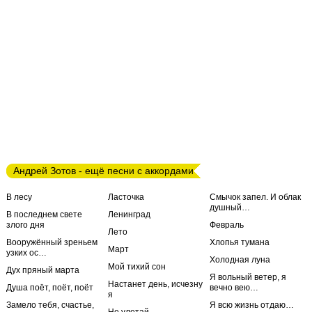
Андрей Зотов - ещё песни с аккордами
В лесу
Ласточка
Смычок запел. И облак
душный…
В последнем свете
Ленинград
злого дня
Февраль
Лето
Вооружённый зреньем
Хлопья тумана
Март
узких ос…
Холодная луна
Мой тихий сон
Дух пряный марта
Я вольный ветер, я
Настанет день, исчезну
Душа поёт, поёт, поёт
вечно вею…
я
Замело тебя, счастье,
Я всю жизнь отдаю…