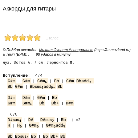
Аккорды для гитары
1 голос
© Подбор аккордов:
Михаил Очерет // специалист
(https://ru.muzland.ru)
± Темп (BPM): ♩ = 90 ударов в минуту
муз. Зотов А. / сл. Лермонтов М.
Вступление:
G#m
 | 
G#m
 | 
G#m
 | 
Bb
 | 
G#m
Bbadd
6
9-
Bb
G#m
 | 
Bbsus
add
Bb
4
9-
D#m
 | 
D#m
 | 
G#m
 | 
Bb
G#m
 | 
G#m
 | 
Bb
 | 
Bb+
 | 
D#m
6
D#sus
 | 
D#
 | 
D#sus
 | 
Bb
4
2
H
 | 
H
 | 
G#m
 | 
G#m
add
6
6
6
9
Bb
Bbsus
Bb
 | 
Bb
Bb+
Bb
4