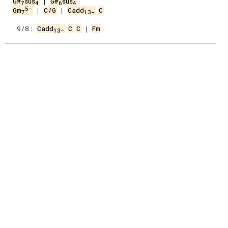
G#
sus
 | 
G#
sus
7
4
6
4
5-
Gm
 | 
C/G
 | 
Cadd
C
7
13-
 :9/8: 
Cadd
C
C
 | 
Fm
13-