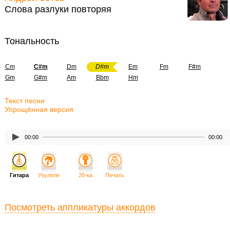
Слова разлуки повторяя
Тональность
Cm
C#m
Dm
D#m
Em
Fm
F#m
Gm
G#m
Am
Bbm
Hm
Текст песни
Упрощённая версия
00:00
00:00
Гитара
Укулеле
20-ка
Печать
Посмотреть аппликатуры аккордов