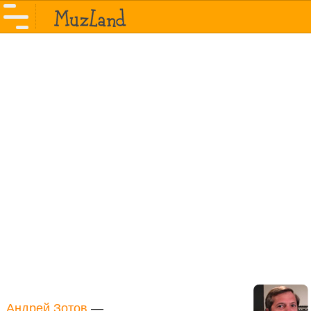
Андрей Зотов
—