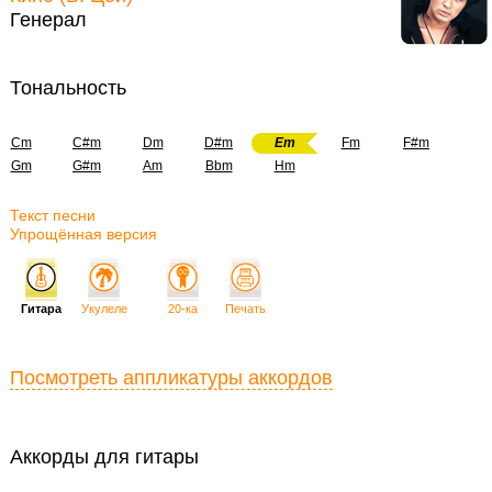
Генерал
Тональность
Cm
C#m
Dm
D#m
Em
Fm
F#m
Gm
G#m
Am
Bbm
Hm
Текст песни
Упрощённая версия
Гитара
Укулеле
20-ка
Печать
Посмотреть аппликатуры аккордов
Аккорды для гитары