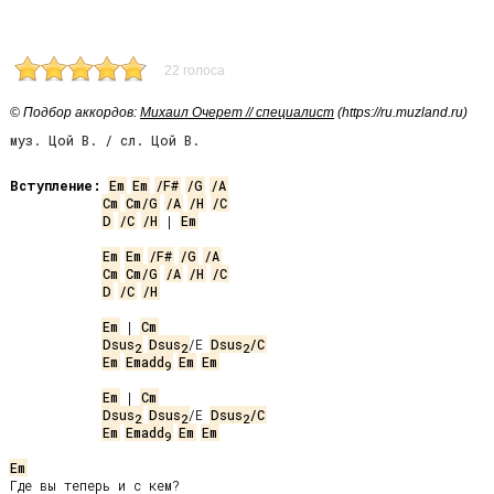
22 голоса
© Подбор аккордов:
Михаил Очерет // специалист
(https://ru.muzland.ru)
муз. Цой В. / сл. Цой В.
Вступление:
Em
Em
/F#
/G
/A
Cm
Cm/G
/A
/H
/C
D
/C
/H
 | 
Em
Em
Em
/F#
/G
/A
Cm
Cm/G
/A
/H
/C
D
/C
/H
Em
 | 
Cm
Dsus
Dsus
/E 
Dsus
/C
2
2
2
Em
Emadd
Em
Em
9
Em
 | 
Cm
Dsus
Dsus
/E 
Dsus
/C
2
2
2
Em
Emadd
Em
Em
9
Em