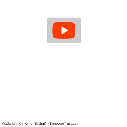
Muzland
К
Кино (В. Цой)
Генерал (гитара)