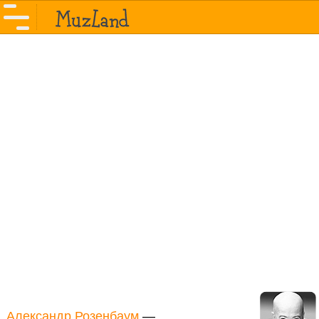
Александр Розенбаум
—