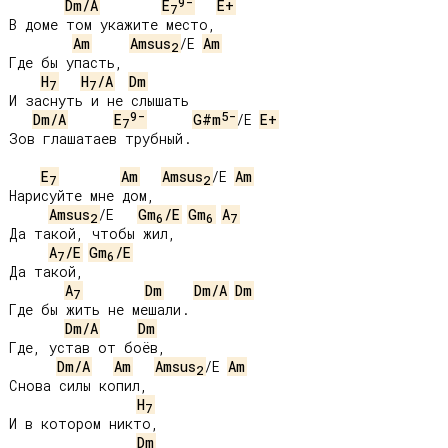
9-
Dm/A
E
E+
7
В доме том укажите место,

Am
Amsus
/E 
Am
2
Где бы упасть,

H
H
/A
Dm
7
7
И заснуть и не слышать

9-
5-
Dm/A
E
G#m
/E 
E+
7
Зов глашатаев трубный.

E
Am
Amsus
/E 
Am
7
2
Нарисуйте мне дом,

Amsus
/E   
Gm
/E
Gm
A
2
6
6
7
Да такой, чтобы жил,

A
/E
Gm
/E
7
6
Да такой,

A
Dm
Dm/A
Dm
7
Где бы жить не мешали.

Dm/A
Dm
Где, устав от боёв,

Dm/A
Am
Amsus
/E 
Am
2
Снова силы копил,

H
7
И в котором никто,

Dm