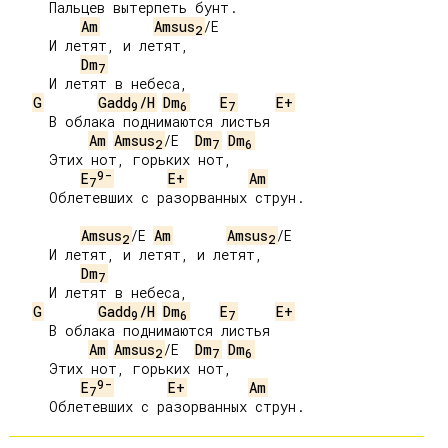
     Пальцев вытерпеть бунт.

Am
Amsus
/E

2
     И летят, и летят,

Dm
7
     И летят в небеса,

G
Gadd
/H
Dm
E
E+
9
6
7
     В облака поднимаются листья

Am
Amsus
/E  
Dm
Dm
2
7
6
     Этих нот, горьких нот,

9-
E
E+
Am
7
     Облетевших с разорванных струн.

Amsus
/E 
Am
Amsus
/E

2
2
     И летят, и летят, и летят,

Dm
7
     И летят в небеса,

G
Gadd
/H
Dm
E
E+
9
6
7
     В облака поднимаются листья

Am
Amsus
/E  
Dm
Dm
2
7
6
     Этих нот, горьких нот,

9-
E
E+
Am
7