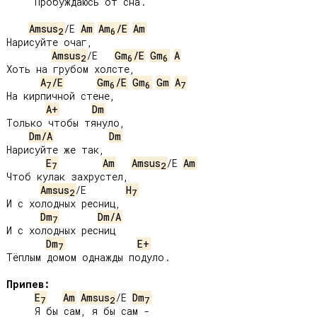
     Пробуждаюсь от сна.

Amsus
/E 
Am
Am
/E
Am
2
6
Нарисуйте очаг,

Amsus
/E   
Gm
/E
Gm
A
2
6
6
Хоть на грубом холсте,

A
/E
Gm
/E
Gm
Gm
A
7
6
6
7
На кирпичной стене,

A+
Dm
Только чтобы тянуло,

Dm/A
Dm
Нарисуйте же так,

E
Am
Amsus
/E 
Am
7
2
Чтоб кулак захрустел,

Amsus
/E       
H
2
7
И с холодных ресниц,

Dm
Dm/A
7
И с холодных ресниц

Dm
E+
7
Тёплым домом однажды подуло.

Припев:
E
Am
Amsus
/E 
Dm
7
2
7
     Я бы сам, я бы сам -
