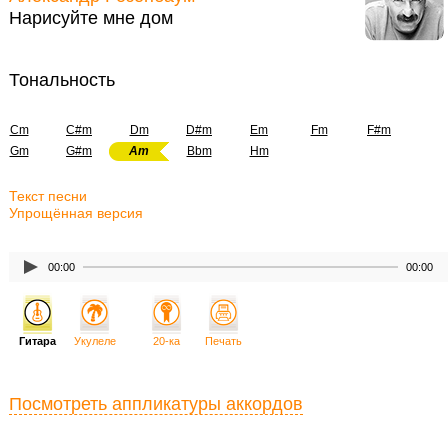
Нарисуйте мне дом
Тональность
Cm
C#m
Dm
D#m
Em
Fm
F#m
Gm
G#m
Am
Bbm
Hm
Текст песни
Упрощённая версия
00:00
00:00
Гитара
Укулеле
20-ка
Печать
Посмотреть аппликатуры аккордов