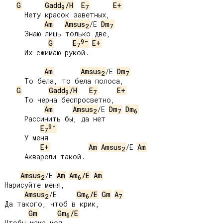
G
Gadd
/H
E
E+
9
7
     Нету красок заветных,

Am
Amsus
/E 
Dm
2
7
     Знаю лишь только две,

9-
G
E
E+
7
     Их сжимаю рукой.

Am
Amsus
/E 
Dm
2
7
     То бела, то бела полоса,

G
Gadd
/H
E
E+
9
7
     То черна беспросветно,

Am
Amsus
/E 
Dm
Dm
2
7
6
     Рассинить бы, да нет

9-
E
7
     У меня

E+
Am
Amsus
/E 
Am
2
     Акварели такой.

Amsus
/E 
Am
Am
/E
Am
2
6
Нарисуйте меня,

Amsus
/E     
Gm
/E
Gm
A
2
6
7
Да такого, чтоб в крик,

Gm
Gm
/E
6
Чтобы мама моя
