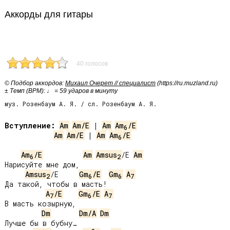
Аккорды для гитары
40 голосов
© Подбор аккордов:
Михаил Очерет // специалист
(https://ru.muzland.ru)
± Темп (BPM): ♩ = 59 ударов в минуту
муз. Розенбаум А. Я. / сл. Розенбаум А. Я.
Вступление:
Am
Am/E
 | 
Am
Am
/E
6
Am
Am/E
 | 
Am
Am
/E
6
Am
/E
Am
Amsus
/E 
Am
6
2
Нарисуйте мне дом,

Amsus
/E     
Gm
/E
Gm
A
2
6
6
7
Да такой, чтобы в масть!

A
/E
Gm
/E
A
7
6
7
В масть козырную,

Dm
Dm/A
Dm
Лучше бы в бубну…
