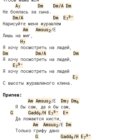
A
Dm
Dm/A
Dm
7
Не боялась за сына.

9-
Dm/A
Dm
E
7
Нарисуйте меня журавлём

Am
Amsus
/E

2
Лишь на миг,

H
7
Dm
Dm/A
Dm
Я хочу посмотреть на людей,

9-
E
7
Я хочу посмотреть на людей

E
7
С высоты журавлиного клина.

Припев:
Am
Amsus
/E  
Dm
Dm
2
7
6
     Я бы сам, да я бы сам,

9-
G
Gadd
/H
E
E+
9
7
     Да ломаются кисти,

Am
Amsus
/E 
Dm
2
     Только грифу дано

9-
G
Gadd
/H
E
9
7