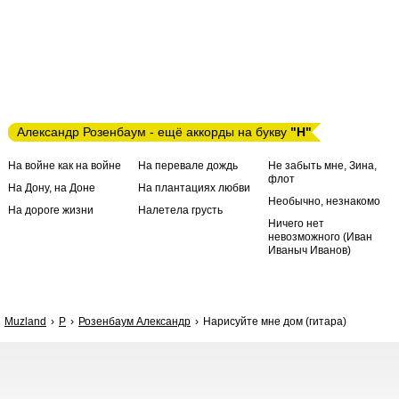
Александр Розенбаум - ещё аккорды на букву
"Н"
На войне как на войне
На перевале дождь
Не забыть мне, Зина,
флот
На Дону, на Доне
На плантациях любви
Необычно, незнакомо
На дороге жизни
Налетела грусть
Ничего нет
невозможного (Иван
Иваныч Иванов)
Muzland
Р
Розенбаум Александр
Нарисуйте мне дом (гитара)