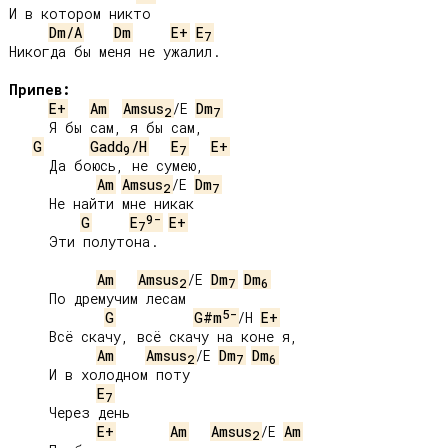
И в котором никто

Dm/A
Dm
E+
E
7
Никогда бы меня не ужалил.

Припев:
E+
Am
Amsus
/E 
Dm
2
7
     Я бы сам, я бы сам,

G
Gadd
/H
E
E+
9
7
     Да боюсь, не сумею,

Am
Amsus
/E 
Dm
2
7
     Не найти мне никак

9-
G
E
E+
7
     Эти полутона.

Am
Amsus
/E 
Dm
Dm
2
7
6
     По дремучим лесам

5-
G
G#m
/H 
E+
     Всё скачу, всё скачу на коне я,

Am
Amsus
/E 
Dm
Dm
2
7
6
     И в холодном поту

E
7
     Через день

E+
Am
Amsus
/E 
Am
2