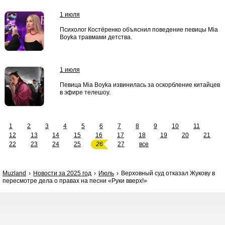
1 июля
Психолог Костёренко объяснил поведение певицы Mia
Boyka травмами детства.
1 июля
Певица Mia Boyka извинилась за оскорбление китайцев
в эфире телешоу.
1
2
3
4
5
6
7
8
9
10
11
12
13
14
15
16
17
18
19
20
21
22
23
24
25
26
27
все
Muzland
Новости за 2025 год
Июль
Верховный суд отказал Жукову в
пересмотре дела о правах на песни «Руки вверх!»