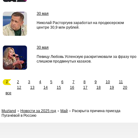
30 мая
Николай Расторгуев заработал на продюсерском
центре 30,9 млн рублей.
30 мая
Певицу Любовь Успенскую раскритиковали за фразу про
слишком продвинутых казахов.
1
2
3
4
5
6
7
8
9
10
11
12
13
14
15
16
17
18
19
20
все
Muzland
Новости за 2025 год
Май
Раскрыта причина приезда
Пугачёвой в Россию