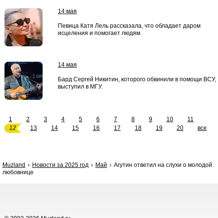
14 мая
Певица Катя Лель рассказала, что обладает даром
исцеления и помогает людям.
14 мая
Бард Сергей Никитин, которого обвинили в помощи ВСУ,
выступил в МГУ.
1
2
3
4
5
6
7
8
9
10
11
12
13
14
15
16
17
18
19
20
все
Muzland
Новости за 2025 год
Май
Агутин ответил на слухи о молодой
любовнице