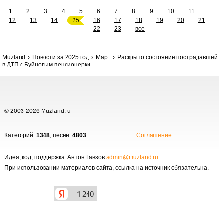
1
2
3
4
5
6
7
8
9
10
11
12
13
14
15
16
17
18
19
20
21
22
23
все
Muzland
Новости за 2025 год
Март
Раскрыто состояние пострадавшей
в ДТП с Буйновым пенсионерки
© 2003-2026 Muzland.ru
Категорий:
1348
; песен:
4803
.
Соглашение
Идея, код, поддержка: Антон Гавзов
admin@muzland.ru
При использовании материалов сайта, ссылка на источник обязательна.