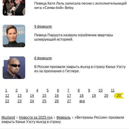
Певица Катя Лель записала песню с исполнительницей
хита «Сигма-бой» Betsy.
9 февраля
Певица Паршута назвала ограбление квартиры
шокирующей историей.
8 февраля
В России призвали закрыть въезд в страну Канье Уэсту
из-за признания о Гитлере.
1
2
3
4
5
6
7
8
9
10
11
12
13
14
15
16
17
18
19
20
21
22
23
24
25
26
27
все
Muzland
Новости за 2025 год
Февраль
«Ветераны России» призвали
закрыть Канье Уэсту въезд в страну