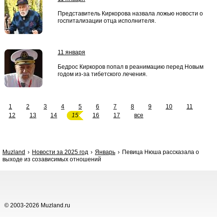
Представитель Киркорова назвала ложью новости о
госпитализации отца исполнителя.
11 января
Бедрос Киркоров попал в реанимацию перед Новым
годом из-за тибетского лечения.
1
2
3
4
5
6
7
8
9
10
11
12
13
14
15
16
17
все
Muzland
Новости за 2025 год
Январь
Певица Нюша рассказала о
выходе из созависимых отношений
© 2003-2026 Muzland.ru