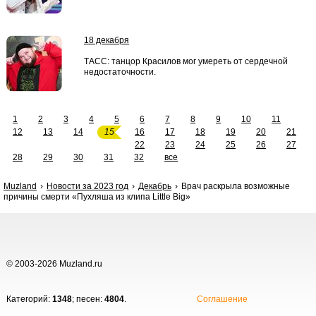
18 декабря
ТАСС: танцор Красилов мог умереть от сердечной
недостаточности.
1
2
3
4
5
6
7
8
9
10
11
12
13
14
15
16
17
18
19
20
21
22
23
24
25
26
27
28
29
30
31
32
все
Muzland
Новости за 2023 год
Декабрь
Врач раскрыла возможные
причины смерти «Пухляша из клипа Little Big»
© 2003-2026 Muzland.ru
Категорий:
1348
; песен:
4804
.
Соглашение