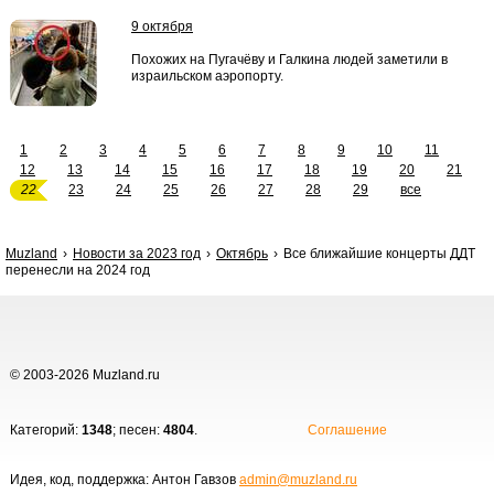
9 октября
Похожих на Пугачёву и Галкина людей заметили в
израильском аэропорту.
1
2
3
4
5
6
7
8
9
10
11
12
13
14
15
16
17
18
19
20
21
22
23
24
25
26
27
28
29
все
Muzland
Новости за 2023 год
Октябрь
Все ближайшие концерты ДДТ
перенесли на 2024 год
© 2003-2026 Muzland.ru
Категорий:
1348
; песен:
4804
.
Соглашение
Идея, код, поддержка: Антон Гавзов
admin@muzland.ru