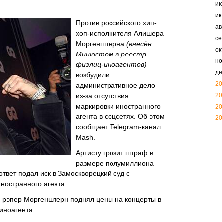
и
и
Против российского хип-
ав
хоп-исполнителя Алишера
се
Моргенштерна
(внесён
ок
Минюстом в реестр
но
физлиц-иноагентов)
де
возбудили
20
административное дело
из-за отсутствия
20
маркировки иностранного
20
агента в соцсетях. Об этом
20
сообщает Telegram-канал
Mash.
Артисту грозит штраф в
размере полумиллиона
ответ подал иск в Замоскворецкий суд с
иностранного агента.
то рэпер Моргенштерн поднял цены на концерты в
 иноагента.