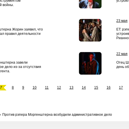
инструментом
устроил
 войны.
23 мая
штерна Жорин заявил, что
ET: рэп
шал правил деятельности
устрои
Рианно
22 мая
енштерна завели
Отец Ша
е дело из-за отсутствия
день об
гента.
7
8
9
10
11
12
13
14
15
16
17
Против рэпера Моргенштерна возбудили административное дело