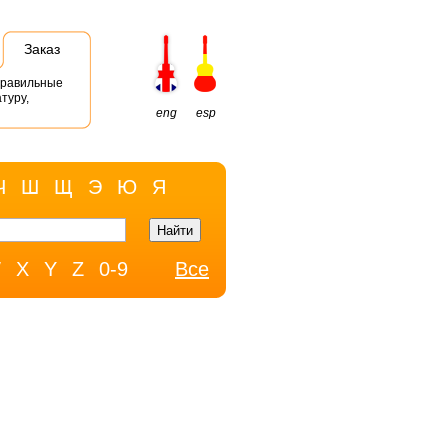
Заказ
правильные
туру,
eng
esp
Ч
Ш
Щ
Э
Ю
Я
W
X
Y
Z
0-9
Все