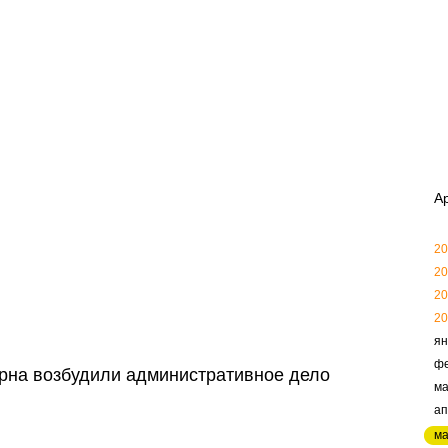
А
20
20
20
20
ян
ф
рна возбудили административное дело
ма
ап
м