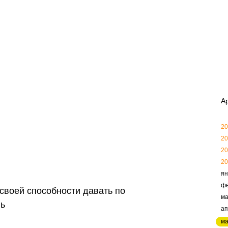
А
20
20
20
20
ян
ф
своей способности давать по
ма
нь
ап
м