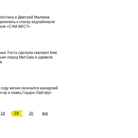
еботина и Дмитрий Маликов
динились к списку хедлайнеров
аля «САМ.ФЕСТ».
анье Уэста сделала сюрприз Ким
ьян перед Met Gala и удивила
в.
 году жизни скончался канадский
тор и певец Гордон Лайтфут.
18
19
20
все