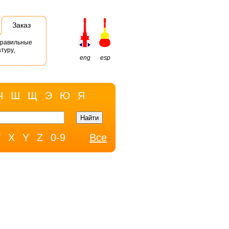
Заказ
правильные
туру,
eng
esp
Ч
Ш
Щ
Э
Ю
Я
W
X
Y
Z
0-9
Все