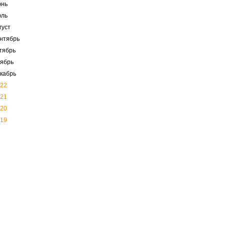
юнь
юль
густ
нтябрь
тябрь
ябрь
кабрь
22
21
20
19