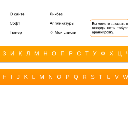
О сайте
Ликбез
Софт
Аппликатуры
Вы можете заказать 
аккорды, ноты, табула
Тюнер
♡ Мои списки
аранжировку.
З
И
К
Л
М
Н
О
П
Р
С
Т
У
Ф
Х
Ц
H
I
J
K
L
M
N
O
P
Q
R
S
T
U
V