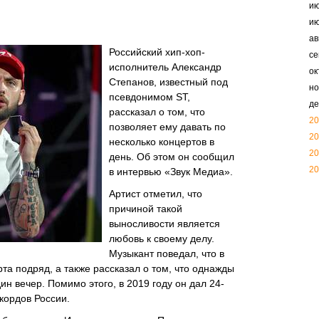
и
и
ав
Российский хип-хоп-
се
исполнитель Александр
ок
Степанов, известный под
но
псевдонимом ST,
де
рассказал о том, что
20
позволяет ему давать по
20
несколько концертов в
20
день. Об этом он сообщил
20
в интервью «Звук Медиа».
Артист отметил, что
причиной такой
выносливости является
любовь к своему делу.
Музыкант поведал, что в
рта подряд, а также рассказал о том, что однажды
ин вечер. Помимо этого, в 2019 году он дал 24-
екордов России.