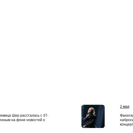
2 мая
певица Шер рассталась с 37-
Фанатк
енным на фоне новостей о
наброси
концерт