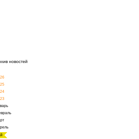
рхив новостей
26
25
24
23
варь
евраль
рт
рель
ай