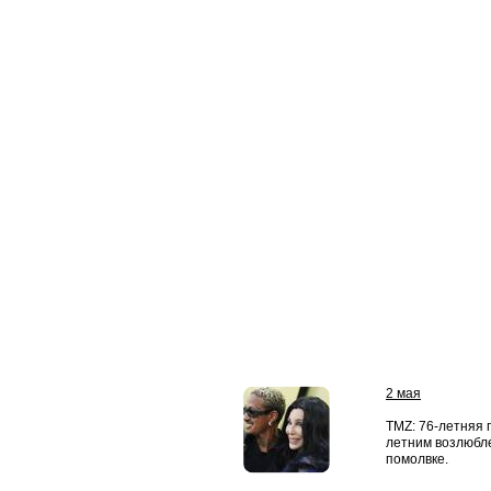
2 мая
TMZ: 76-летняя 
летним возлюбл
помолвке.