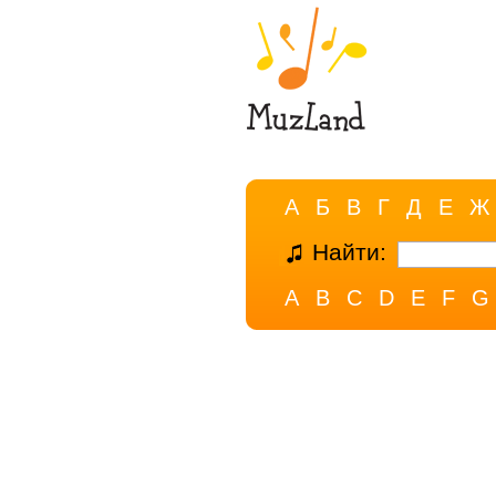
А
Б
В
Г
Д
Е
Ж
Найти:
A
B
C
D
E
F
G