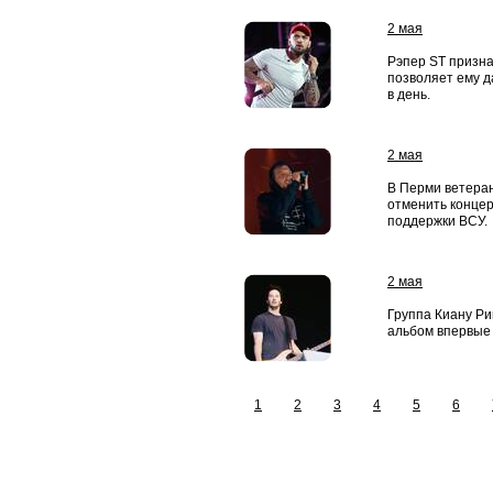
2 мая
Рэпер ST призна
позволяет ему д
в день.
2 мая
В Перми ветера
отменить концер
поддержки ВСУ.
2 мая
Группа Киану Ри
альбом впервые 
1
2
3
4
5
6