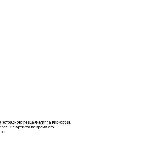
а эстрадного певца Филиппа Киркорова
лась на артиста во время его
а.