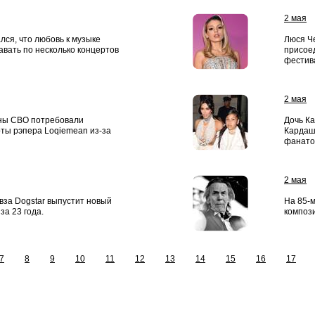
2 мая
лся, что любовь к музыке
Люся Ч
авать по несколько концертов
присое
фестив
2 мая
ны СВО потребовали
Дочь К
ты рэпера Loqiemean из-за
Кардаш
фанато
2 мая
вза Dogstar выпустит новый
На 85-м
за 23 года.
компози
7
8
9
10
11
12
13
14
15
16
17