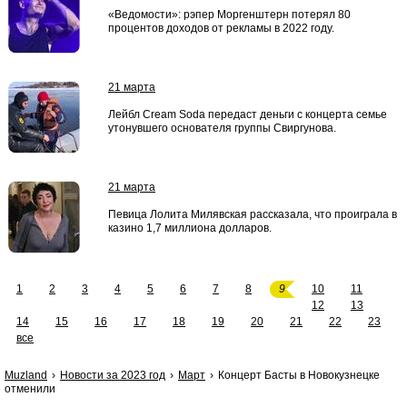
«Ведомости»: рэпер Моргенштерн потерял 80
процентов доходов от рекламы в 2022 году.
21 марта
Лейбл Cream Soda передаст деньги с концерта семье
утонувшего основателя группы Свиргунова.
21 марта
Певица Лолита Милявская рассказала, что проиграла в
казино 1,7 миллиона долларов.
1
2
3
4
5
6
7
8
9
10
11
12
13
14
15
16
17
18
19
20
21
22
23
все
Muzland
Новости за 2023 год
Март
Концерт Басты в Новокузнецке
отменили