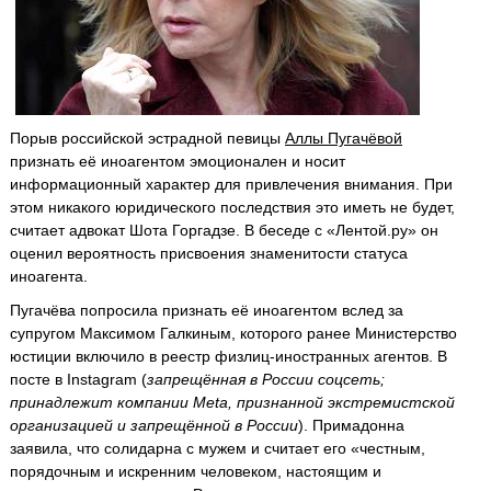
Порыв российской эстрадной певицы
Аллы Пугачёвой
признать её иноагентом эмоционален и носит
информационный характер для привлечения внимания. При
этом никакого юридического последствия это иметь не будет,
считает адвокат Шота Горгадзе. В беседе с «Лентой.ру» он
оценил вероятность присвоения знаменитости статуса
иноагента.
Пугачёва попросила признать её иноагентом вслед за
супругом Максимом Галкиным, которого ранее Министерство
юстиции включило в реестр физлиц-иностранных агентов. В
посте в Instagram (
запрещённая в России соцсеть;
принадлежит компании Meta, признанной экстремистской
организацией и запрещённой в России
). Примадонна
заявила, что солидарна с мужем и считает его «честным,
порядочным и искренним человеком, настоящим и