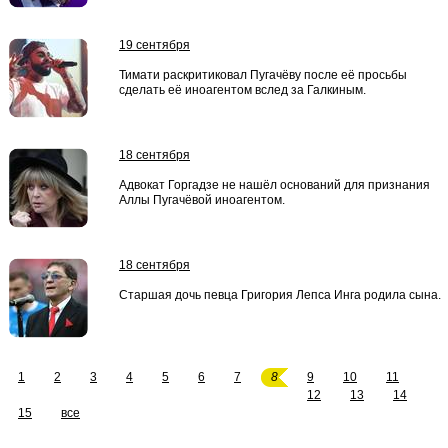
19 сентября
Тимати раскритиковал Пугачёву после её просьбы
сделать её иноагентом вслед за Галкиным.
18 сентября
Адвокат Горгадзе не нашёл оснований для признания
Аллы Пугачёвой иноагентом.
18 сентября
Старшая дочь певца Григория Лепса Инга родила сына.
1
2
3
4
5
6
7
8
9
10
11
12
13
14
15
все