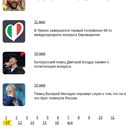
11 мая
В Турине завершился первый полуфинал 66-го
международного конкурса Евровидение.
10 мая
Белорусский певец Дмитрий Колдун заявил о
политизации конкурса.
10 мая
Певец Валерий Меладзе опроверг слухи о том, что он и
его брат покинули Россию.
1
2
3
4
5
6
7
8
9
10
11
12
13
14
15
16
все