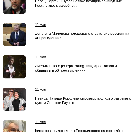
Певец Сергей Шнуров назвал позицию покинувших
Россию звёзд ущербной.
11 мая
Депутата Милонова порадовало отсутствие россиян на
«Евровидении».
11 мая
Американского рэпера Young Thug арестовали и
обвинили в 56 преступлениях.
11 мая
Певица Наташа Королёва опровергла слухи о разрыве с
мужем Сергеем Глушко.
11 мая
Киркоров прилетел на «Евровидение» на вертолёте.