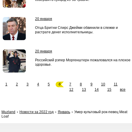
20 января
Отца Бритни Спирс Джейми обвинили в слежке и
растрате денег исполнительницы.
20 января
Российский рэпер Моргенштерн пожаловался на плохое
здоровье.
1
2
3
4
5
6
7
8
9
10
11
12
13
14
15
все
Muzland
Новости за 2022 год
Январь
Умер культовый рок-певец Meat
Loaf