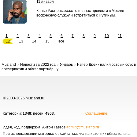
11 января
Канье Уэст рассказал о планах провести в Москве
воскресную службу и встретиться с Путиным.
1
2
3
4
5
6
7
8
9
10
11
12
13
14
15
все
Muzland
Новости за 2022 год
Январь
Рэпер Дрейк налил острый соус в
презерватив и обжег партнёршу
© 2003-2026 Muzland.ru
Категорий:
1348
; песен:
4803
.
Соглашение
Идея, код, поддержка: Антон Гавзов
admin@muzland.ru
При использовании материалов сайта, ссылка на источник обязательна.