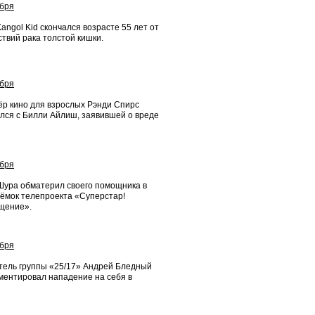
абря
angol Kid скончался возрасте 55 лет от
твий рака толстой кишки.
абря
ёр кино для взрослых Рэнди Спирс
лся с Билли Айлиш, заявившей о вреде
абря
Шура обматерил своего помощника в
ъёмок телепроекта «Суперстар!
щение».
абря
тель группы «25/17» Андрей Бледный
ментировал нападение на себя в