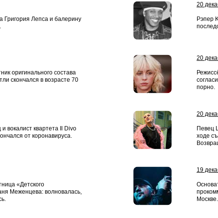
20 дек
а Григория Лепса и балерину
Рэпер K
.
последс
20 дек
ник оригинального состава
Режисс
тли скончался в возрасте 70
согласи
порно.
20 дек
и вокалист квартета Il Divo
Певец 
ончался от коронавируса.
ходе с
Возвра
19 дек
тница «Детского
Основа
аня Меженцева: волновалась,
проком
ь.
Москве.