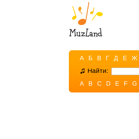
А
Б
В
Г
Д
Е
Ж
Найти:
A
B
C
D
E
F
G