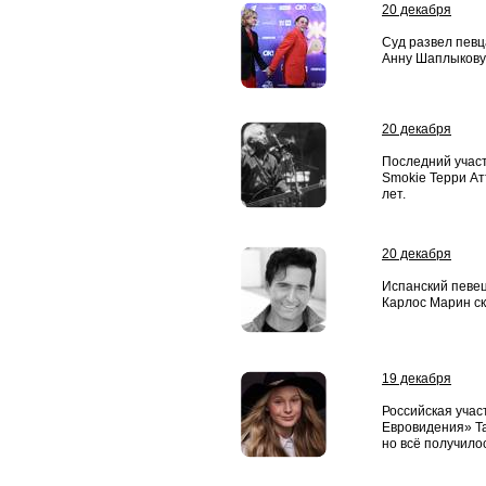
20 декабря
Суд развел певц
Анну Шаплыкову
20 декабря
Последний участ
Smokie Терри Ат
лет.
20 декабря
Испанский певец 
Карлос Марин ск
19 декабря
Российская учас
Евровидения» Т
но всё получилос