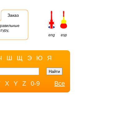
Заказ
правильные
туру,
eng
esp
Ч
Ш
Щ
Э
Ю
Я
W
X
Y
Z
0-9
Все