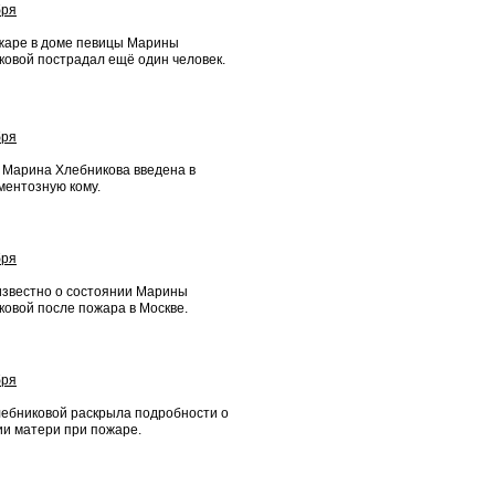
бря
жаре в доме певицы Марины
ковой пострадал ещё один человек.
бря
 Марина Хлебникова введена в
ментозную кому.
бря
известно о состоянии Марины
ковой после пожара в Москве.
бря
лебниковой раскрыла подробности о
ии матери при пожаре.