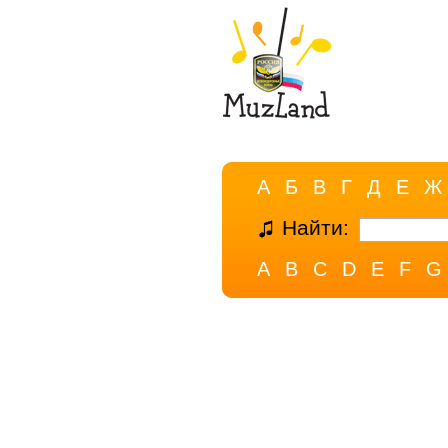
А
Б
В
Г
Д
Е
Ж
Найти:
A
B
C
D
E
F
G