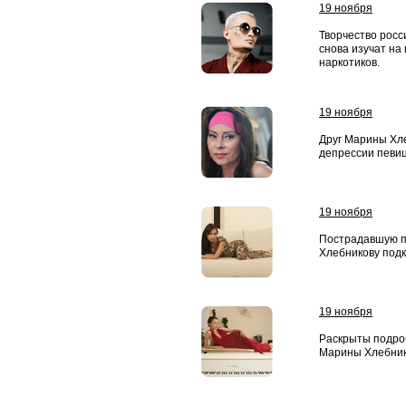
19 ноября
Творчество рос
снова изучат на
наркотиков.
19 ноября
Друг Марины Хле
депрессии певи
19 ноября
Пострадавшую п
Хлебникову подк
19 ноября
Раскрыты подро
Марины Хлебник