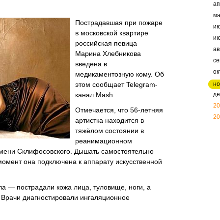
ап
м
Пострадавшая при пожаре
и
в московской квартире
и
российская певица
ав
Марина Хлебникова
се
введена в
ок
медикаментозную кому. Об
этом сообщает Telegram-
но
канал Mash.
де
20
Отмечается, что 56-летняя
20
артистка находится в
тяжёлом состоянии в
реанимационном
мени Склифосовского. Дышать самостоятельно
момент она подключена к аппарату искусственной
ла — пострадали кожа лица, туловище, ноги, а
. Врачи диагностировали ингаляционное