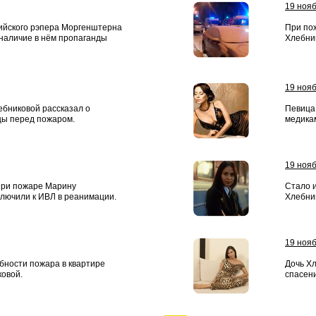
19 ноя
сийского рэпера Моргенштерна
При по
 наличие в нём пропаганды
Хлебни
19 ноя
бниковой рассказал о
Певица
цы перед пожаром.
медика
19 ноя
ри пожаре Марину
Стало 
лючили к ИВЛ в реанимации.
Хлебни
19 ноя
бности пожара в квартире
Дочь Х
овой.
спасен