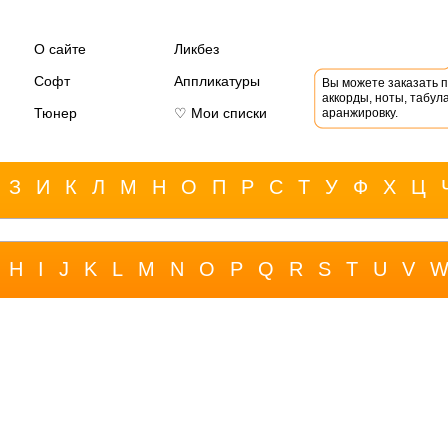
О сайте
Ликбез
Софт
Аппликатуры
Вы можете заказать 
аккорды, ноты, табула
Тюнер
♡ Мои списки
аранжировку.
З
И
К
Л
М
Н
О
П
Р
С
Т
У
Ф
Х
Ц
H
I
J
K
L
M
N
O
P
Q
R
S
T
U
V