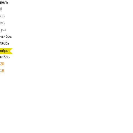
рель
ай
юнь
юль
густ
нтябрь
тябрь
ябрь
кабрь
20
19