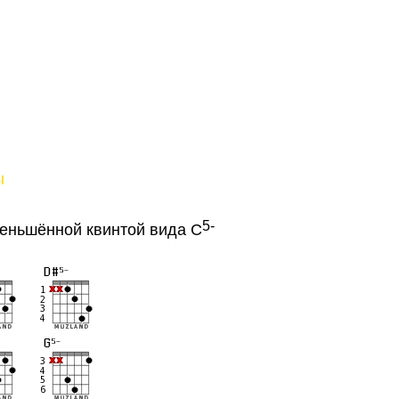
ы
5-
еньшённой квинтой вида C