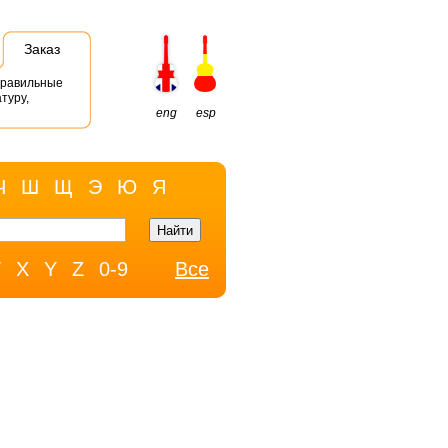
Заказ
правильные
туру,
eng
esp
Ч
Ш
Щ
Э
Ю
Я
W
X
Y
Z
0-9
Все