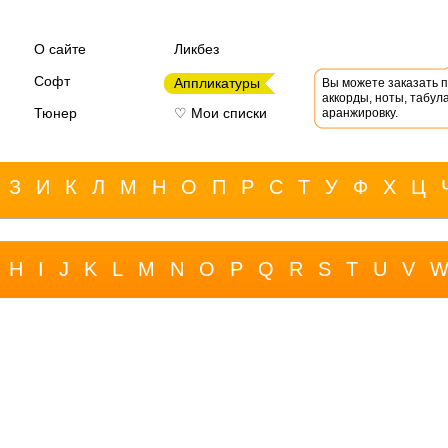
О сайте
Ликбез
Софт
Аппликатуры
Вы можете заказать 
аккорды, ноты, табула
Тюнер
♡ Мои списки
аранжировку.
З
И
К
Л
М
Н
О
П
Р
С
Т
У
Ф
Х
Ц
H
I
J
K
L
M
N
O
P
Q
R
S
T
U
V