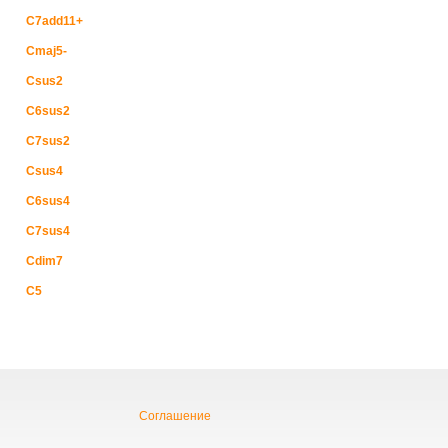
C7add11+
Cmaj5-
Csus2
C6sus2
C7sus2
Csus4
C6sus4
C7sus4
Cdim7
C5
Соглашение