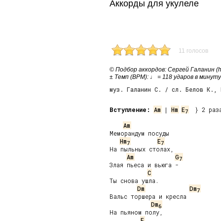
Аккорды для укулеле
11 голосов
© Подбор аккордов: Сергей Галанин (htt
± Темп (BPM): ♩ = 118 ударов в минуту
муз. Галанин С. / сл. Белов К., 
Вступление:
Am
 | 
Hm
E
  } 2 раза
7
Am
Меморандум посуды

Hm
E
7
7
На пыльных столах,

Am
G
7
Злая пьеса и вьюга -

C
Ты снова ушла.

Dm
Dm
7
Вальс торшера и кресла

Dm
6
На пьяном полу,

F