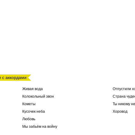
и с аккордами
Живая вода
Отпустили х
Колокольный звон
Страна чуде
Кометы
Ты никому н
Кусочек неба
Хоровод
Любовь
Мы забьём на войну