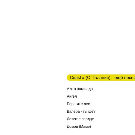
СерьГа (С. Галанин) - ещё песн
А что нам надо
Ангел
Берегите лес
Валера - ты где?
Детское сердце
Домой (Маме)