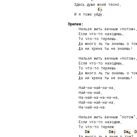
   Здесь душе моей тесно,

E
7
   И я тоже уйду.

Припев:
     Нельзя жить вечным «потом»,
     Если что-то находишь,

     То что-то теряешь.

     Да много ль ты знаешь о том
     Да ни хрена ты не знаешь!

     Нельзя жить вечным «потом»,
     Если что-то находишь,

     То что-то теряешь.

     Да много ль ты знаешь о том
     Да ни хрена ты не знаешь!

     Най-на-най-на-на,

     Най-на-най,

     На-най-на-на-на-на,

     Най-на-най-на-на,

     На-най-на-на.

     Нельзя жить вечным "потом",
     Если что-то находим,

     То что-то теряем.

Dm
Dm
Dm
D
7
6
     Да много ль я знаю о том?
