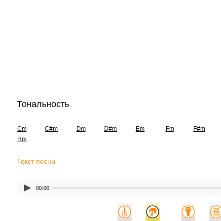
Тональность
Cm
C#m
Dm
D#m
Em
Fm
F#m
Hm
Текст песни
00:00