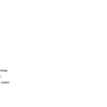
олода
с
е нужен