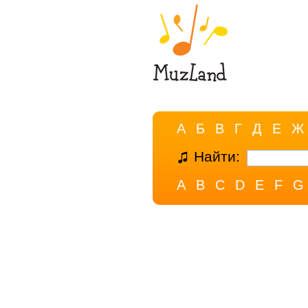
А
Б
В
Г
Д
Е
Ж
Найти:
A
B
C
D
E
F
G