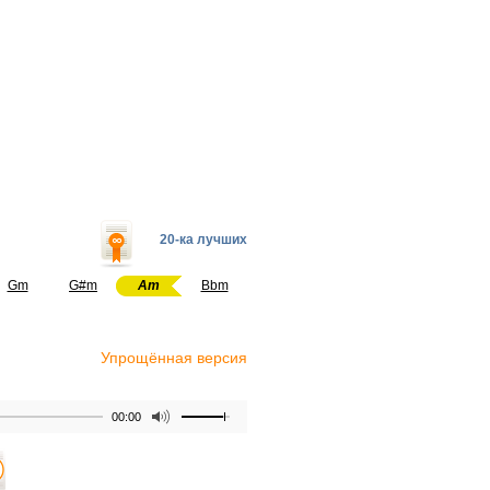
20-ка лучших
Gm
G#m
Am
Bbm
Упрощённая версия
00:00