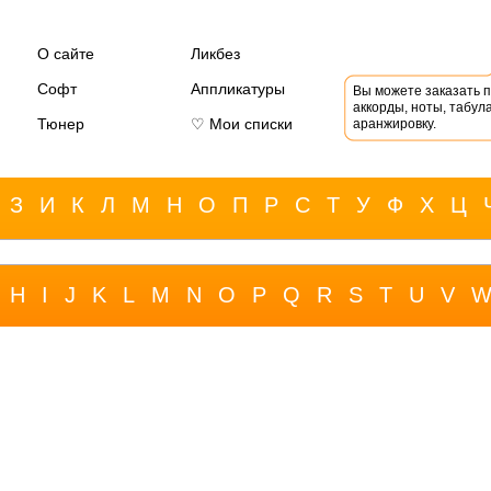
О сайте
Ликбез
Софт
Аппликатуры
Вы можете заказать 
аккорды, ноты, табула
Тюнер
♡ Мои списки
аранжировку.
З
И
К
Л
М
Н
О
П
Р
С
Т
У
Ф
Х
Ц
H
I
J
K
L
M
N
O
P
Q
R
S
T
U
V