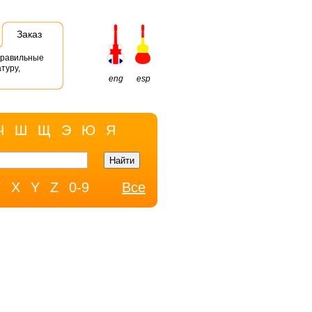
Заказ
правильные
туру,
eng
esp
Ч
Ш
Щ
Э
Ю
Я
W
X
Y
Z
0-9
Все