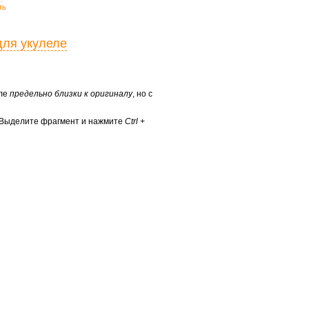
ть
для укулеле
еле
предельно близки к оригиналу
, но с
? Выделите фрагмент и нажмите
Ctrl +