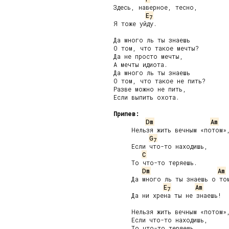
Здесь, наверное, тесно,

E
7
Я тоже уйду.

Да много ль ты знаешь

О том, что такое мечты?

Да не просто мечты,

А мечты идиота.

Да много ль ты знаешь

О том, что такое не пить?

Разве можно не пить,

Если выпить охота.

Припев:
Dm
Am
     Нельзя жить вечным «потом»,
G
7
     Если что-то находишь,

C
     То что-то теряешь.

Dm
Am
     Да много ль ты знаешь о том
E
Am
7
     Да ни хрена ты не знаешь!

     Нельзя жить вечным «потом»,
     Если что-то находишь,

     То что-то теряешь.
