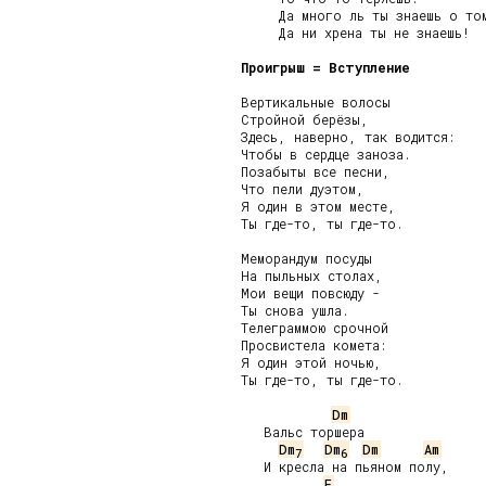
     Да много ль ты знаешь о том
     Да ни хрена ты не знаешь!

Проигрыш = Вступление
Вертикальные волосы

Стройной берёзы,

Здесь, наверно, так водится:

Чтобы в сердце заноза.

Позабыты все песни,

Что пели дуэтом,

Я один в этом месте,

Ты где-то, ты где-то.

Меморандум посуды

На пыльных столах,

Мои вещи повсюду -

Ты снова ушла.

Телеграммою срочной

Просвистела комета:

Я один этой ночью,

Ты где-то, ты где-то.

Dm
   Вальс торшера

Dm
Dm
Dm
Am
7
6
   И кресла на пьяном полу,

F