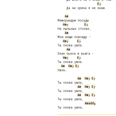
E
7
     Да ни хрена я не знаю.

Am
Меморандум посуды

Hm
E
7
7
На пыльных столах,

Am
Мои вещи повсюду -

Hm
E
7
7
Ты снова ушла.

Am
Злая пьеса и вьюга -

Hm
E
7
7
Ты снова ушла.

Am
Hm
E
7
7
Ушла…

Am
Hm
E
7
7
Ты снова ушла,

Am
Hm
E
7
7
Ты снова ушла,

Am
Hm
E
7
7
Ты снова ушла,

Amadd
9