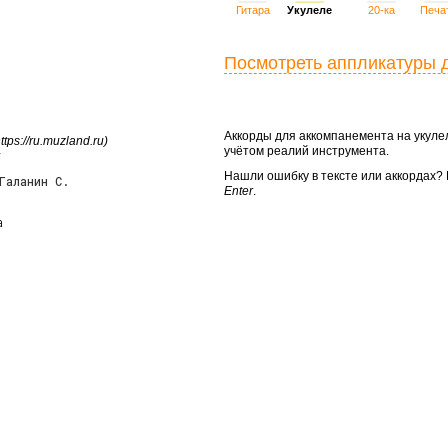
Гитара
Укулеле
20-ка
Печа
Посмотреть аппликатуры 
Аккорды для аккомпанемента на укул
ps://ru.muzland.ru)
учётом реалий инструмента.
Нашли ошибку в тексте или аккордах
Галанин С.
Enter
.

