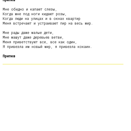
Мне обидно и капают слезы,

Когда мне под ноги кидают розы,

Когда люди на улицах и в окнах квартир

Меня встречают и устраивают пир на весь мир.

Мне рады даже малые дети,

Мне машут даже деревьев ветви,

Меня приветствуют все, все как один,

Я привезла им новый мир, я привезла кокаин.

Припев