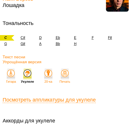
Лошадка
Тональность
C
C#
D
Eb
E
F
F#
G
G#
A
Bb
H
Текст песни
Упрощённая версия
Гитара
Укулеле
20-ка
Печать
Посмотреть аппликатуры для укулеле
Аккорды для укулеле