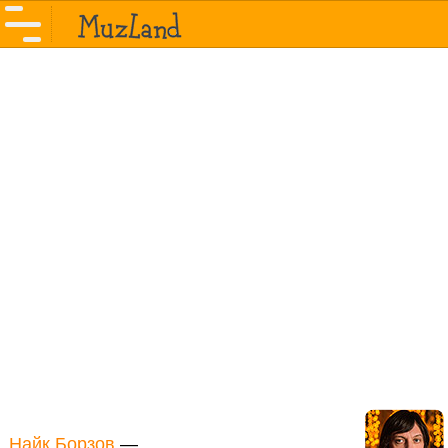
Найк Борзов
—