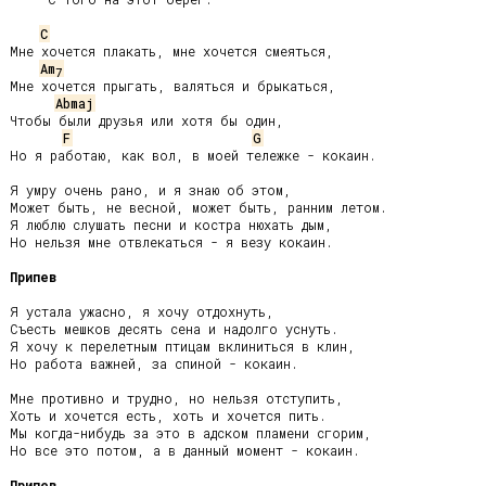
C
Мне хочется плакать, мне хочется смеяться,

Am
7
Мне хочется прыгать, валяться и брыкаться,

Abmaj
Чтобы были друзья или хотя бы один,

F
G
Но я работаю, как вол, в моей тележке - кокаин.

Я умру очень рано, и я знаю об этом,

Может быть, не весной, может быть, ранним летом.

Я люблю слушать песни и костра нюхать дым,

Но нельзя мне отвлекаться - я везу кокаин.

Припев
Я устала ужасно, я хочу отдохнуть,

Съесть мешков десять сена и надолго уснуть.

Я хочу к перелетным птицам вклиниться в клин,

Но работа важней, за спиной - кокаин.

Мне противно и трудно, но нельзя отступить,

Хоть и хочется есть, хоть и хочется пить.

Мы когда-нибудь за это в адском пламени сгорим,

Но все это потом, а в данный момент - кокаин.

Припев