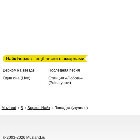
Найк Борзов - ещё песни с аккордами
Верхом на звезде
Последняя песня
Одна она (Live)
Станция «Любовь»
(Polnalyubvi)
Muzland
Б
Борзов Найк
Лошадка (укулеле)
© 2003-2026 Muzland.ru