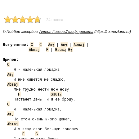
24 голоса
© Подбор аккордов:
Антон Гавзов // шеф проекта
(https://ru.muzland.ru)
Вступление:
C
 | 
C
 | 
Am
 | 
Am
 | 
Abmaj
7
7
Abmaj
 | 
F
 | 
Gsus
G
4
7
Припев:
C
     Я - маленькая лошадка

Am
7
     И мне живется не сладко,

Abmaj
     Мне трудно нести мою ношу,

F
Gsus
4
     Настанет день, и я ее брошу.

C
     Я - маленькая лошадка,

Am
7
     Но ст
о
ю очень много денег,

Abmaj
     И я везу свою большую повозку

F
G
     С того на этот берег.
