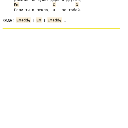
Em
C
G
     Если ты в пекло, я – за тобой.

Кода:
Emadd
 | 
Em
 | 
Emadd
9
9