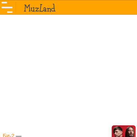
Би-2
—