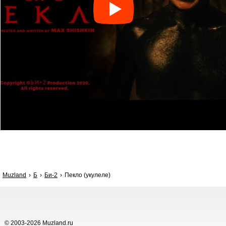
Muzland
Б
Би-2
Пекло (укулеле)
© 2003-2026 Muzland.ru