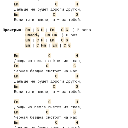
Em
C
H
     Дальше не будет дороги другой,

Em
C
G
     Если ты в пекло, я – за тобой.

Проигрыш:
Em
 | 
C
H
 | 
Em
 | 
C
G
Emadd
 | 
Em
Em
9
Em
 | 
C
H
 | 
Em
 | 
C
G
Em
 | 
C
Hm
 | 
Em
 | 
C
G
Em
C
H
     Дождь из пепла льётся из глаз,

Em
C
G
     Чёрная бездна смотрит на нас,

Em
C
H
     Дальше не будет дороги другой,

Em
C
G
     Если ты в пекло, я – за тобой.

Em
C
H
     Дождь из пепла льётся из глаз,

Em
C
G
     Чёрная бездна смотрит на нас,

Em
C
H
     Дальше не будет дороги другой,
