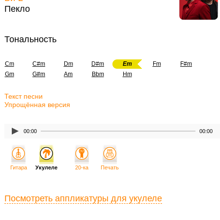
Пекло
Тональность
Cm
C#m
Dm
D#m
Em
Fm
F#m
Gm
G#m
Am
Bbm
Hm
Текст песни
Упрощённая версия
00:00
00:00
Гитара
Укулеле
20-ка
Печать
Посмотреть аппликатуры для укулеле