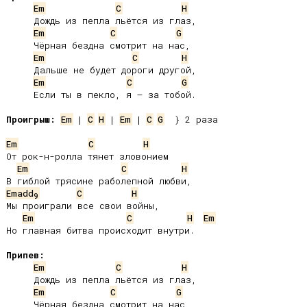
Em
C
H
     Дождь из пепла льётся из глаз,

Em
C
G
     Чёрная бездна смотрит на нас,

Em
C
H
     Дальше не будет дороги другой,

Em
C
G
     Если ты в пекло, я – за тобой.

Проигрыш:
Em
 | 
C
H
 | 
Em
 | 
C
G
  } 2 раза

Em
C
H
От рок-н-ролла тянет зловонием

Em
C
H
Emadd
C
H
9
Мы проиграли все свои войны,

Em
C
H
Em
Но главная битва происходит внутри.

Припев:
Em
C
H
     Дождь из пепла льётся из глаз,

Em
C
G
     Чёрная бездна смотрит на нас,
