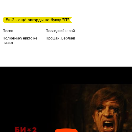
Би-2 - ещё аккорды на букву
"П"
Песок
Последний герой
Полковнику никто не
Прощай, Берлин!
пишет