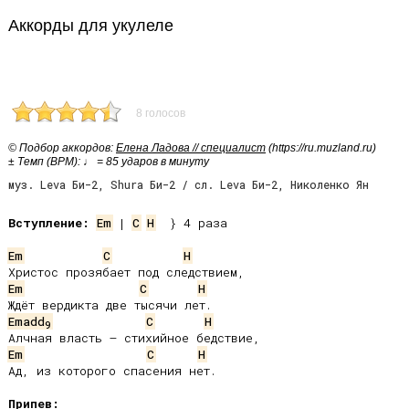
Аккорды для укулеле
8 голосов
© Подбор аккордов:
Елена Ладова // специалист
(https://ru.muzland.ru)
± Темп (BPM): ♩ = 85 ударов в минуту
муз. Leva Би-2, Shura Би-2 / сл. Leva Би-2, Николенко Ян
Вступление:
Em
 | 
C
H
  } 4 раза

Em
C
H
Em
C
H
Emadd
C
H
9
Em
C
H
Ад, из которого спасения нет.

Припев: