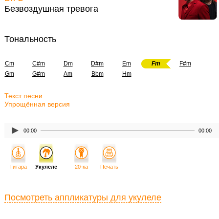
Безвоздушная тревога
Тональность
Cm
C#m
Dm
D#m
Em
Fm
F#m
Gm
G#m
Am
Bbm
Hm
Текст песни
Упрощённая версия
00:00
00:00
Гитара
Укулеле
20-ка
Печать
Посмотреть аппликатуры для укулеле