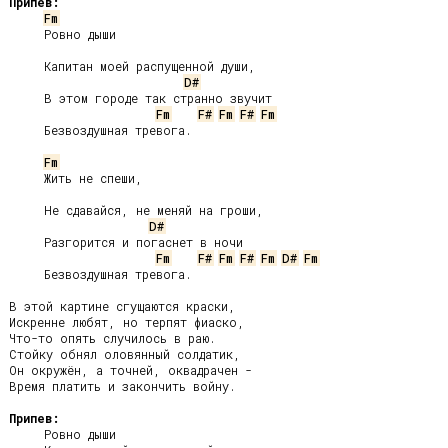
Припев:
Fm
     Ровно дыши

     Капитан моей распущенной души,

D#
     В этом городе так странно звучит

Fm
F#
Fm
F#
Fm
     Безвоздушная тревога.

Fm
     Жить не спеши,

     Не сдавайся, не меняй на гроши,

D#
     Разгорится и погаснет в ночи

Fm
F#
Fm
F#
Fm
D#
Fm
     Безвоздушная тревога.

В этой картине сгущаются краски,

Искренне любят, но терпят фиаско,

Что-то опять случилось в раю.

Стойку обнял оловянный солдатик,

Он окружён, а точней, оквадрачен -

Время платить и закончить войну.

Припев:
     Ровно дыши
