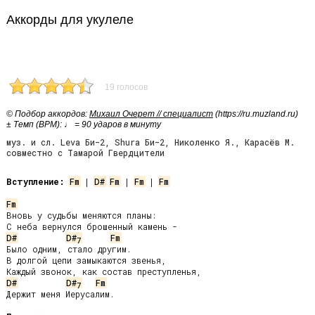
Аккорды для укулеле
19 голосов
© Подбор аккордов:
Михаил Очерет // специалист
(https://ru.muzland.ru)
± Темп (BPM): ♩ = 90 ударов в минуту
муз. и сл. Leva Би-2, Shura Би-2, Николенко Я., Карасёв М.
совместно с Тамарой Гвердцители
Вступление:
Fm
 | 
D#
Fm
 | 
Fm
 | 
Fm
Fm
Вновь у судьбы меняются планы:

D#
D#
Fm
7
Было одним, стало другим.

В долгой цепи замыкаются звенья,

D#
D#
Fm
7
Держит меня Иерусалим.
