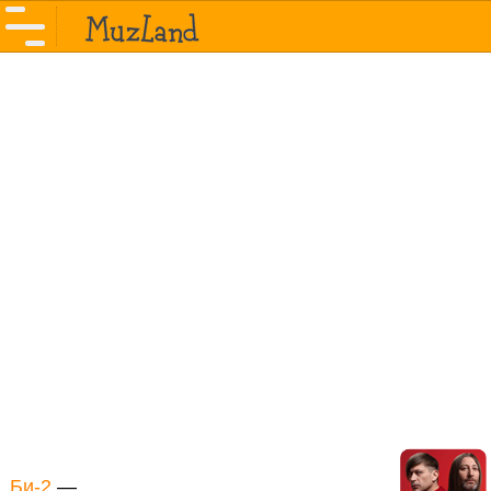
Би-2
—