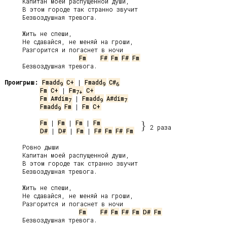
     Капитан моей распущенной души,

     В этом городе так странно звучит

     Безвоздушная тревога.

     Жить не спеши,

     Не сдавайся, не меняй на гроши,

     Разгорится и погаснет в ночи

Fm
F#
Fm
F#
Fm
     Безвоздушная тревога.

Проигрыш:
Fmadd
C+
 | 
Fmadd
C#
9
9
6
Fm
C+
 | 
Fm
C+
7+
Fm
A#dim
 | 
Fmadd
A#dim
7
9
7
Fmadd
Fm
 | 
Fm
C+
9
Fm
 | 
Fm
 | 
Fm
 | 
Fm
}
2 раза
D#
 | 
D#
 | 
Fm
 | 
F#
Fm
F#
Fm
     Ровно дыши

     Капитан моей распущенной души,

     В этом городе так странно звучит

     Безвоздушная тревога.

     Жить не спеши,

     Не сдавайся, не меняй на гроши,

     Разгорится и погаснет в ночи

Fm
F#
Fm
F#
Fm
D#
Fm