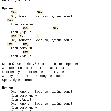
Ветер Гуляй-Поля!

Припев:
C#m
G#m
     Эх, Конотоп, Воронеж, едрёна вошь!

D#
7
     Хрен догонишь –

G#m
G#
7
     Хрен уйдёшь!

C#m
F#
H
7
     Эх, Конотоп, Воронеж, едрёна вошь!

C#m
D#
7
     Хрен догонишь –

G#m
     Хрен уйдёшь!

Красный флаг, белый флаг, Ленин или Врангель –

А я вольный казак, тоже не архангел.

Я стрельну, он стрельнёт – вот и не обидно,

А кому не повезёт, а кому не повезёт –

Сразу будет видно!

Припев:
     Эх, Конотоп, Воронеж, едрёна вошь!

     Хрен догонишь –

     Хрен уйдёшь!

     Эх, Конотоп, Воронеж, едрёна вошь!

     Хрен догонишь –
