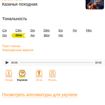
Казачья походная
Тональность
Cm
C#m
Dm
D#m
Em
Fm
F#m
Gm
G#m
Am
Bbm
Hm
Текст песни
Упрощённая версия
00:00
00:00
Гитара
Укулеле
20-ка
Печать
Посмотреть аппликатуры для укулеле