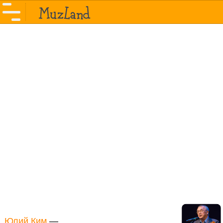
Юлий Ким
—