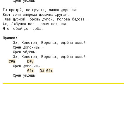
     Хрен уйдёшь!

Ты прощай, не грусти, милка дорогая:

Ждёт меня впереди девочка другая.

Глаз дурной, бровь дугой, голова бедова –

Ах, Любушка моя – воля вольная!

Я с тобой до гроба.

Припев:
     Эх, Конотоп, Воронеж, едрёна вошь!

     Хрен догонишь –

     Хрен уйдёшь!

     Эх, Конотоп, Воронеж, едрёна вошь!

C#m
D#
7
     Хрен догонишь –

G#m
D#
G#m