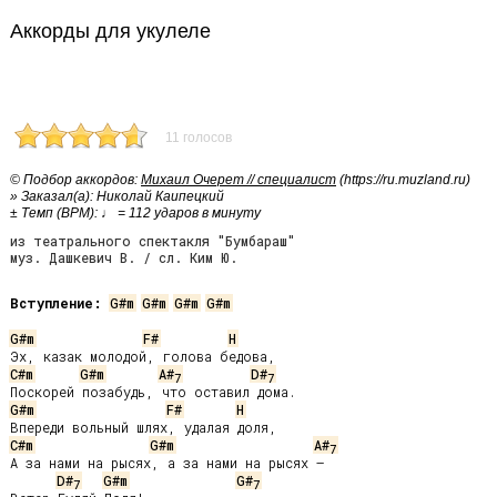
Аккорды для укулеле
11 голосов
© Подбор аккордов:
Михаил Очерет // специалист
(https://ru.muzland.ru)
» Заказал(а): Николай Каипецкий
± Темп (BPM): ♩ = 112 ударов в минуту
из театрального спектакля "Бумбараш"
муз. Дашкевич В. / сл. Ким Ю.
Вступление:
G#m
G#m
G#m
G#m
G#m
F#
H
C#m
G#m
A#
D#
7
7
G#m
F#
H
C#m
G#m
A#
7
А за нами на рысях, а за нами на рысях –

D#
G#m
G#
7
7