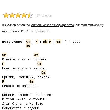
27 голосов
© Подбор аккордов:
Антон Гавзов // шеф проекта
(https://ru.muzland.ru)
муз. Билык Р. / сл. Билык Р.
Вступление:
Cm
 | 
F
 | 
Bb
F
 | 
Gm
Cm
Gm
Cm
F
Gm
Повстречались и забыли.

Cm
F
Gm
Никого не зацепили.

Брызги, капельки на ветер,

И тебя никто не тронет.

Дядя Степа на конфете

Помещается в ладони.
