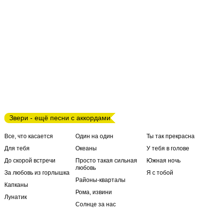
Звери - ещё песни с аккордами
Все, что касается
Один на один
Ты так прекрасна
Для тебя
Океаны
У тебя в голове
До скорой встречи
Просто такая сильная
Южная ночь
любовь
За любовь из горлышка
Я с тобой
Районы-кварталы
Капканы
Рома, извини
Лунатик
Солнце за нас