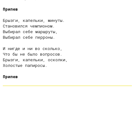
Припев
Брызги, капельки, минуты.

Становился чемпионом.

Выбирал себе маршруты,

Выбирал себе перроны.

И нигде и ни во сколько,

Что бы не было вопросов.

Брызги, капельки, осколки,

Холостые папиросы.

Припев