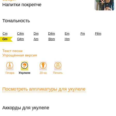
Напитки покрепче
Тональность
Cm
C#m
Dm
D#m
Em
Fm
F#m
Gm
G#m
Am
Bbm
Hm
Текст песни
Упрощённая версия
Гитара
Укулеле
20-ка
Печать
Посмотреть аппликатуры для укулеле
Аккорды для укулеле