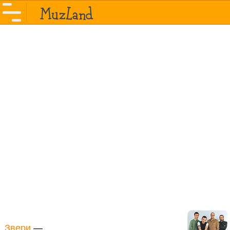
Звери
—