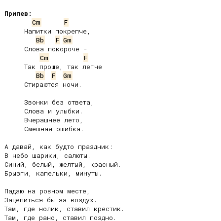
Припев:
Cm
F
     Напитки покрепче,

Bb
F
Gm
     Слова покороче -

Cm
F
     Так проще, так легче

Bb
F
Gm
     Стираются ночи.

     Звонки без ответа,

     Слова и улыбки.

     Вчерашнее лето,

     Смешная ошибка.

А давай, как будто праздник:

В небо шарики, салюты.

Синий, белый, желтый, красный.

Брызги, капельки, минуты.

Падаю на ровном месте,

Зацепиться бы за воздух.

Там, где нолик, ставил крестик.

Там, где рано, ставил поздно.
